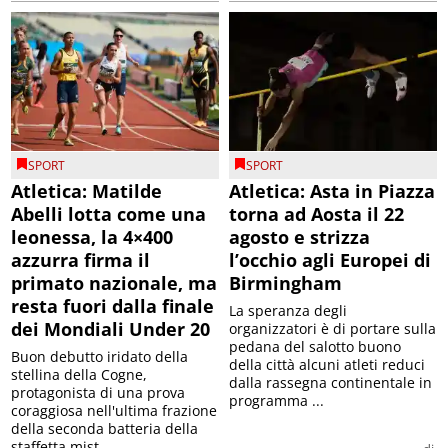
SPORT
SPORT
Atletica: Matilde
Atletica: Asta in Piazza
Abelli lotta come una
torna ad Aosta il 22
leonessa, la 4×400
agosto e strizza
azzurra firma il
l’occhio agli Europei di
primato nazionale, ma
Birmingham
resta fuori dalla finale
La speranza degli
dei Mondiali Under 20
organizzatori è di portare sulla
pedana del salotto buono
Buon debutto iridato della
della città alcuni atleti reduci
stellina della Cogne,
dalla rassegna continentale in
protagonista di una prova
programma ...
coraggiosa nell'ultima frazione
della seconda batteria della
staffetta mist...