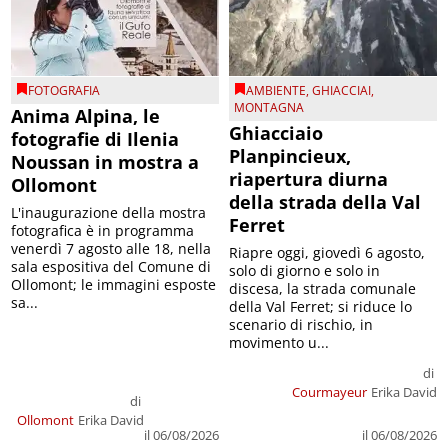
FOTOGRAFIA
AMBIENTE
,
GHIACCIAI
,
MONTAGNA
Anima Alpina, le
Ghiacciaio
fotografie di Ilenia
Planpincieux,
Noussan in mostra a
riapertura diurna
Ollomont
della strada della Val
L'inaugurazione della mostra
Ferret
fotografica è in programma
venerdì 7 agosto alle 18, nella
Riapre oggi, giovedì 6 agosto,
sala espositiva del Comune di
solo di giorno e solo in
Ollomont; le immagini esposte
discesa, la strada comunale
sa...
della Val Ferret; si riduce lo
scenario di rischio, in
movimento u...
di
Courmayeur
Erika David
di
Ollomont
Erika David
il 06/08/2026
il 06/08/2026