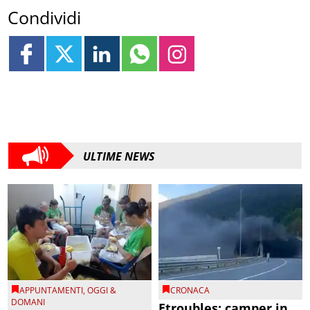
Condividi
ULTIME NEWS
APPUNTAMENTI
,
OGGI &
CRONACA
DOMANI
Etroubles: camper in