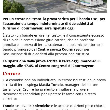
Per un errore nel testo, la prova scritta per il bando Csc, per
l’assunzione a tempo indeterminato di due addetti al
turismo di Courmayeur, sarà ripetuta oggi.
È stato «un banale errore nel testo», e il conseguente eccesso
di zelo della commissione giudicatrice, che ha preferito
annullare la prova di ieri, a scatenare le polemiche attorno al
bando promosso da
l Centro servizi Courmayeur
per
l’assunzione di due addetti alla promozione turistica.
La ripetizione della prova scritta si terrà oggi, mercoledì 8
maggio, alle 17.45, al Centro congressi di Courmayeur.
L’errore
«La commissione ha individuato un errore nei testi della prova
scritta di ieri – spiega
Mattia Tonolo
, manager del settore
turismo del Csc – e ha preferito annullare la prova e
riconvocare i candidati per ripetere l’esame con un testo
corretto».
Tonolo
smorza
le polemich
e e le accuse di azioni poco chiare.