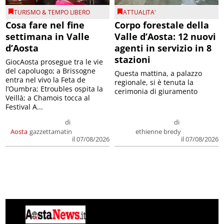
TURISMO & TEMPO LIBERO
ATTUALITA'
Cosa fare nel fine
Corpo forestale della
settimana in Valle
Valle d’Aosta: 12 nuovi
d’Aosta
agenti in servizio in 8
stazioni
GiocAosta prosegue tra le vie
del capoluogo; a Brissogne
Questa mattina, a palazzo
entra nel vivo la Feta de
regionale, si è tenuta la
l’Oumbra; Etroubles ospita la
cerimonia di giuramento
Veillà; a Chamois tocca al
Festival A...
di
di
Aosta
gazzettamatin
ethienne bredy
il 07/08/2026
il 07/08/2026