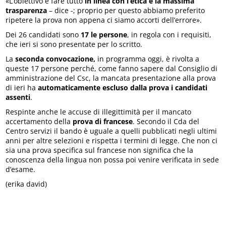
«L’obiettivo è fare tutto
in linea con l’etica e la massima
trasparenza
– dice -; proprio per questo abbiamo preferito
ripetere la prova non appena ci siamo accorti dell’errore».
Dei 26 candidati sono
17 le persone
, in regola con i requisiti,
che ieri si sono presentate per lo scritto.
La
seconda convocazione,
in programma oggi, è rivolta a
queste 17 persone perché, come fanno sapere dal Consiglio di
amministrazione del Csc, la mancata presentazione alla prova
di ieri ha
automaticamente escluso dalla prova i candidati
assenti
.
Respinte anche le accuse di illegittimità per il mancato
accertamento della
prova di francese
. Secondo il Cda del
Centro servizi il bando è uguale a quelli pubblicati negli ultimi
anni per altre selezioni e rispetta i termini di legge. Che non ci
sia una prova specifica sul francese non significa che la
conoscenza della lingua non possa poi venire verificata in sede
d’esame.
(erika david)