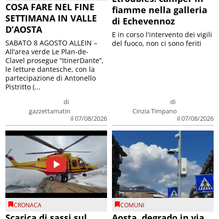
COSA FARE NEL FINE
fiamme nella galleria
SETTIMANA IN VALLE
di Echevennoz
D’AOSTA
E in corso l'intervento dei vigili
SABATO 8 AGOSTO ALLEIN –
del fuoco, non ci sono feriti
All’area verde Le Plan-de-
Clavel prosegue “ItinerDante”,
le letture dantesche, con la
partecipazione di Antonello
Pistritto (...
di
di
gazzettamatin
Cinzia Timpano
il 07/08/2026
il 07/08/2026
CRONACA
COMUNI
Scarica di sassi sul
Aosta, degrado in via