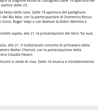
apre la stagione estiva ai Castagneti.Dalle 19 apertura del
partire dalle 23.
a Festa delle rane. Dalle 19 apertura del padiglione
pi del Blu Max, con la partecipazione di Domenico Rocca,
Bob Sinisi, Roger Volpi e con Batman & Robin (Mimmo e
Michetti ospita, alle 21, la presentazione del libro “Se vuoi,
ita, alle 21, il tradizionale concerto di primavera della
estro Walter Chenuil, con la partecipazione della
estra Claudia Favaro.
-Vincent si veste di rosa. Dalle 14 musica e intrattenimento