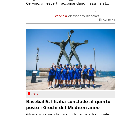
Cervino; gli esperti raccomandano massima at...
di
cervinia
Alessandro Bianchet
il 05/08/2
SPORT
Baseball5: l’Italia conclude al quinto
posto i Giochi del Mediterraneo
Gli azzurri sono stati sconfitti nei quarti di finale