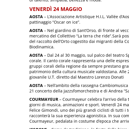
VENERDÌ 24 MAGGIO
AOSTA
– L’Associazione Artistique H.I.L. Vallée d’Aos
pattinaggio “Oscar on ice”.
AOSTA
– Nel giardino di Sant’Orso, di fronte al v
mercatino del Collettivo “La terra che ride”.Sarà poss
del raccolto dell’Orto cogestito dai migranti della
Biodinamica.
AOSTA
– Dal 24 al 30 maggio, sul palco del teatro
corale. Il canto corale rappresenta una delle espress
gruppi corali della regione da sempre prestano gran
patrimonio della cultura musicale valdostana. Alle 
giovanile U.T. diretto dal Maestro Lorenzo Donati
AOSTA
– Nell’ambito della rassegna Cambiomusica de
21 concerto della Jazzsfomorchestra e di Andrea “S
COURMAYEUR
– Courmayeur celebra l’arrivo della 
giorni di musica, animazioni e sport. Venerdì 24 mag
Felice Gimondi, uno dei più grandi ciclisti di tutti i 
racconterà la sua esperienza agonistica. In sua comp
Courmayeur, pedalata in costume d’epoca che arrive