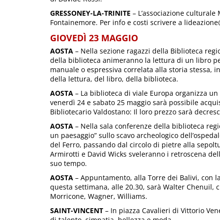
GRESSONEY-LA-TRINITE
– L’associazione culturale
Fontainemore. Per info e costi scrivere a lideazio
GIOVEDÌ 23 MAGGIO
AOSTA
– Nella sezione ragazzi della Biblioteca regio
della biblioteca animeranno la lettura di un libro p
manuale o espressiva correlata alla storia stessa, 
della lettura, del libro, della biblioteca.
AOSTA
– La biblioteca di viale Europa organizza un m
venerdì 24 e sabato 25 maggio sarà possibile acquist
Bibliotecario Valdostano: Il loro prezzo sarà decresce
AOSTA
– Nella sala conferenze della biblioteca reg
un paesaggio” sullo scavo archeologico dell’ospedal
del Ferro, passando dal circolo di pietre alla sepo
Armirotti e David Wicks sveleranno i retroscena dell
suo tempo.
AOSTA
– Appuntamento, alla Torre dei Balivi, con l
questa settimana, alle 20.30, sarà Walter Chenuil, 
Morricone, Wagner, Williams.
SAINT-VINCENT
– In piazza Cavalieri di Vittorio Ve
di talento, simpatia, bellezza e moda.