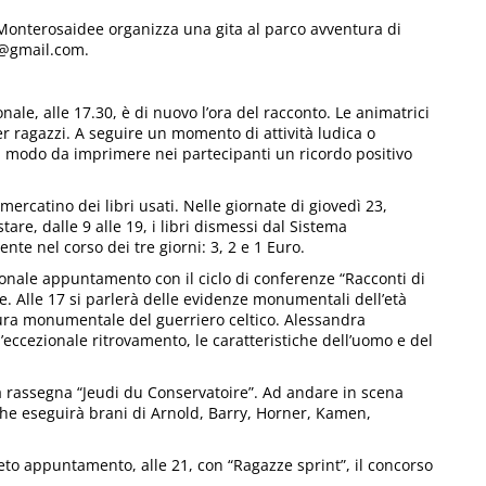
 Monterosaidee organizza una gita al parco avventura di
ne@gmail.com.
nale, alle 17.30, è di nuovo l’ora del racconto. Le animatrici
er ragazzi. A seguire un momento di attività ludica o
in modo da imprimere nei partecipanti un ricordo positivo
ercatino dei libri usati. Nelle giornate di giovedì 23,
are, dalle 9 alle 19, i libri dismessi dal Sistema
nte nel corso dei tre giorni: 3, 2 e 1 Euro.
ionale appuntamento con il ciclo di conferenze “Racconti di
e. Alle 17 si parlerà delle evidenze monumentali dell’età
ltura monumentale del guerriero celtico. Alessandra
’eccezionale ritrovamento, le caratteristiche dell’uomo e del
a rassegna “Jeudi du Conservatoire”. Ad andare in scena
che eseguirà brani di Arnold, Barry, Horner, Kamen,
neto appuntamento, alle 21, con “Ragazze sprint”, il concorso