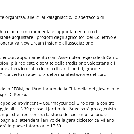
te organizza, alle 21 al Palaghiaccio, lo spettacolo di
ecchio cimitero momumentale, appuntamento con il
ibile acquistare i prodotti degli agricoltori del Collettivo e
 Cooperativa New Dream insieme all’associazione
 Splendor, appuntamento con l’Assemblea regionale di Canto
ioni più radicate e sentite della tradizione valdostana e i
de attenzione alla ricerca di canti inediti, grande
21 concerto di apertura della manifestazione del coro
lla SFOM, nell’Auditorium della Cittadella dei giovani alle
ago” Di Renzo.
tappa Saint-Vincent – Courmayeur del Giro d’Italia con tre
gio alle 16.30 presso il Jardin de l’Ange sarà protagonista
tempi, che ripercorrerà la storia del ciclismo italiano e
agnia si attenderà l’arrivo della gara ciclostorica Milano-
rà in paese intorno alle 17.30.