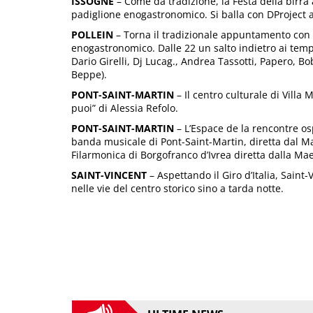
ISSOGNE
– Come da tradizione, la Festa della birra 
padiglione enogastronomico. Si balla con DProject a 
POLLEIN
– Torna il tradizionale appuntamento con l
enogastronomico. Dalle 22 un salto indietro ai tem
Dario Girelli, Dj Lucag., Andrea Tassotti, Papero, 
Beppe).
PONT-SAINT-MARTIN
– Il centro culturale di Villa 
puoi” di Alessia Refolo.
PONT-SAINT-MARTIN
– L’Espace de la rencontre osp
banda musicale di Pont-Saint-Martin, diretta dal Ma
Filarmonica di Borgofranco d’Ivrea diretta dalla Ma
SAINT-VINCENT
– Aspettando il Giro d’Italia, Saint
nelle vie del centro storico sino a tarda notte.