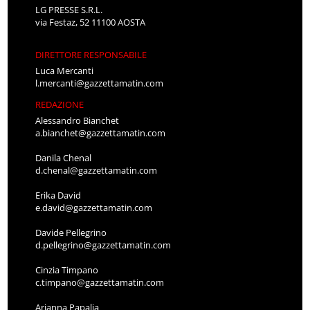
LG PRESSE S.R.L.
via Festaz, 52 11100 AOSTA
DIRETTORE RESPONSABILE
Luca Mercanti
l.mercanti@gazzettamatin.com
REDAZIONE
Alessandro Bianchet
a.bianchet@gazzettamatin.com
Danila Chenal
d.chenal@gazzettamatin.com
Erika David
e.david@gazzettamatin.com
Davide Pellegrino
d.pellegrino@gazzettamatin.com
Cinzia Timpano
c.timpano@gazzettamatin.com
Arianna Papalia