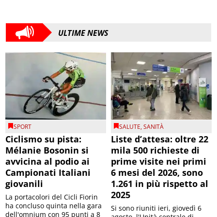
ULTIME NEWS
SPORT
SALUTE
,
SANITÀ
Ciclismo su pista:
Liste d’attesa: oltre 22
Mélanie Bosonin si
mila 500 richieste di
avvicina al podio ai
prime visite nei primi
Campionati Italiani
6 mesi del 2026, sono
giovanili
1.261 in più rispetto al
2025
La portacolori del Cicli Fiorin
ha concluso quinta nella gara
Si sono riuniti ieri, giovedì 6
dell'omnium con 95 punti a 8
agosto, l'Unità centrale di