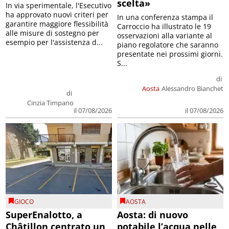
scelta»
In via sperimentale, l'Esecutivo
ha approvato nuovi criteri per
In una conferenza stampa il
garantire maggiore flessibilità
Carroccio ha illustrato le 19
alle misure di sostegno per
osservazioni alla variante al
esempio per l'assistenza d...
piano regolatore che saranno
presentate nei prossimi giorni.
S...
di
Aosta
Alessandro Bianchet
di
Cinzia Timpano
il 07/08/2026
il 07/08/2026
GIOCO
AOSTA
SuperEnalotto, a
Aosta: di nuovo
Châtillon centrato un
potabile l’acqua nelle