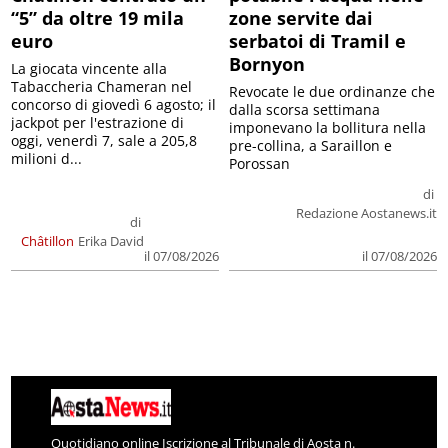
“5” da oltre 19 mila
zone servite dai
euro
serbatoi di Tramil e
Bornyon
La giocata vincente alla
Tabaccheria Chameran nel
Revocate le due ordinanze che
concorso di giovedì 6 agosto; il
dalla scorsa settimana
jackpot per l'estrazione di
imponevano la bollitura nella
oggi, venerdì 7, sale a 205,8
pre-collina, a Saraillon e
milioni d...
Porossan
di
Redazione Aostanews.it
di
Châtillon
Erika David
il 07/08/2026
il 07/08/2026
Quotidiano online Iscrizione al Tribunale di Aosta n.