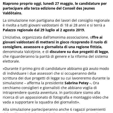
Riaprono proprio oggi, lunedì 27 maggio, le candidature per
partecipare alla terza edizione del Conseil des Jeunes
Valdôtains.
La simulazione non partigiana dei lavori del consiglio regionale
è rivolta a tutti giovani valdostani di 18 ai 28 anni e si terrà a
Palazzo regionale dal 29 luglio al 2 agosto 2019.
L’iniziativa, organizzata dall’omonima associazione, o
ffre ai
giovani valdostani di mettersi in gioco ricoprendo il ruolo di
consigliere, assessore o giornalista di una regione fittizia,
denominata Valcéjinie, e di
discutere su due progetti di legge,
che riguarderanno la parità di genere e la riforma del sistema
elettorale.
«Durante il primo giro di candidature abbiamo già avuto modo
di individuare i due assessori che si occuperanno della
scrittura dei due progetti di legge su cui lavoreremo durante la
simulazione – afferma la presidente
Sabrina Petey -.
Ora
cerchiamo consiglieri e giornalisti che abbiano voglia di
intraprendere questa avventura. In particolare siamo alla
ricerca di un appassionato di fotografia e montaggio video che
vada a supportare la squadra dei giornalisti».
Alla simulazione parteciperanno anche 6 ragazzi provenienti