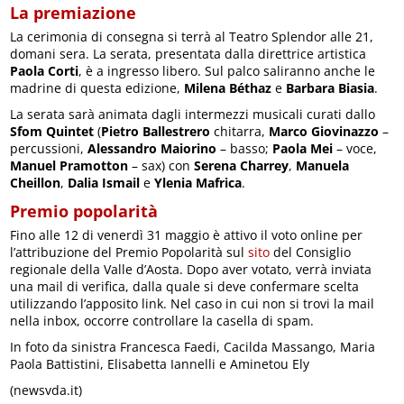
La premiazione
La cerimonia di consegna si terrà al Teatro Splendor alle 21,
domani sera. La serata, presentata dalla direttrice artistica
Paola Corti
, è a ingresso libero. Sul palco saliranno anche le
madrine di questa edizione,
Milena Béthaz
e
Barbara Biasia
.
La serata sarà animata dagli intermezzi musicali curati dallo
Sfom Quintet
(
Pietro
Ballestrero
chitarra,
Marco
Giovinazzo
–
percussioni,
Alessandro
Maiorino
– basso;
Paola
Mei
– voce,
Manuel
Pramotton
– sax) con
Serena
Charrey
,
Manuela
Cheillon
,
Dalia
Ismail
e
Ylenia
Mafrica
.
Premio popolarità
Fino alle 12 di venerdì 31 maggio è attivo il voto online per
l’attribuzione del Premio Popolarità sul
sito
del Consiglio
regionale della Valle d’Aosta. Dopo aver votato, verrà inviata
una mail di verifica, dalla quale si deve confermare scelta
utilizzando l’apposito link. Nel caso in cui non si trovi la mail
nella inbox, occorre controllare la casella di spam.
In foto da sinistra Francesca Faedi, Cacilda Massango, Maria
Paola Battistini, Elisabetta Iannelli e Aminetou Ely
(newsvda.it)