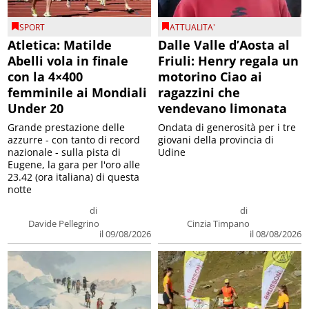
SPORT
ATTUALITA'
Atletica: Matilde
Dalle Valle d’Aosta al
Abelli vola in finale
Friuli: Henry regala un
con la 4×400
motorino Ciao ai
femminile ai Mondiali
ragazzini che
Under 20
vendevano limonata
Grande prestazione delle
Ondata di generosità per i tre
azzurre - con tanto di record
giovani della provincia di
nazionale - sulla pista di
Udine
Eugene, la gara per l'oro alle
23.42 (ora italiana) di questa
notte
di
di
Davide Pellegrino
Cinzia Timpano
il 09/08/2026
il 08/08/2026