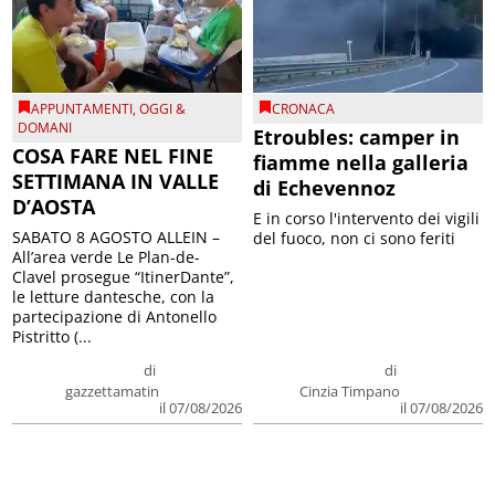
APPUNTAMENTI
,
OGGI &
CRONACA
DOMANI
Etroubles: camper in
COSA FARE NEL FINE
fiamme nella galleria
SETTIMANA IN VALLE
di Echevennoz
D’AOSTA
E in corso l'intervento dei vigili
SABATO 8 AGOSTO ALLEIN –
del fuoco, non ci sono feriti
All’area verde Le Plan-de-
Clavel prosegue “ItinerDante”,
le letture dantesche, con la
partecipazione di Antonello
Pistritto (...
di
di
gazzettamatin
Cinzia Timpano
il 07/08/2026
il 07/08/2026