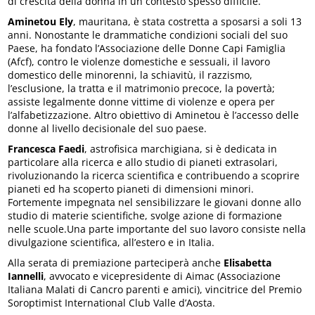
di crescita della donna in un contesto spesso difficile.
Aminetou Ely
, mauritana, è stata costretta a sposarsi a soli 13
anni. Nonostante le drammatiche condizioni sociali del suo
Paese, ha fondato l’Associazione delle Donne Capi Famiglia
(Afcf), contro le violenze domestiche e sessuali, il lavoro
domestico delle minorenni, la schiavitù, il razzismo,
l’esclusione, la tratta e il matrimonio precoce, la povertà;
assiste legalmente donne vittime di violenze e opera per
l’alfabetizzazione. Altro obiettivo di Aminetou è l’accesso delle
donne al livello decisionale del suo paese.
Francesca Faedi
, astrofisica marchigiana, si è dedicata in
particolare alla ricerca e allo studio di pianeti extrasolari,
rivoluzionando la ricerca scientifica e contribuendo a scoprire
pianeti ed ha scoperto pianeti di dimensioni minori.
Fortemente impegnata nel sensibilizzare le giovani donne allo
studio di materie scientifiche, svolge azione di formazione
nelle scuole.Una parte importante del suo lavoro consiste nella
divulgazione scientifica, all’estero e in Italia.
Alla serata di premiazione parteciperà anche
Elisabetta
Iannelli
, avvocato e vicepresidente di Aimac (Associazione
Italiana Malati di Cancro parenti e amici), vincitrice del Premio
Soroptimist International Club Valle d’Aosta.