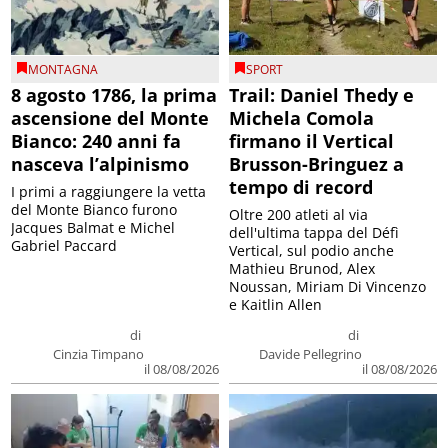
MONTAGNA
SPORT
8 agosto 1786, la prima
Trail: Daniel Thedy e
ascensione del Monte
Michela Comola
Bianco: 240 anni fa
firmano il Vertical
nasceva l’alpinismo
Brusson-Bringuez a
tempo di record
I primi a raggiungere la vetta
del Monte Bianco furono
Oltre 200 atleti al via
Jacques Balmat e Michel
dell'ultima tappa del Défì
Gabriel Paccard
Vertical, sul podio anche
Mathieu Brunod, Alex
Noussan, Miriam Di Vincenzo
e Kaitlin Allen
di
di
Cinzia Timpano
Davide Pellegrino
il 08/08/2026
il 08/08/2026