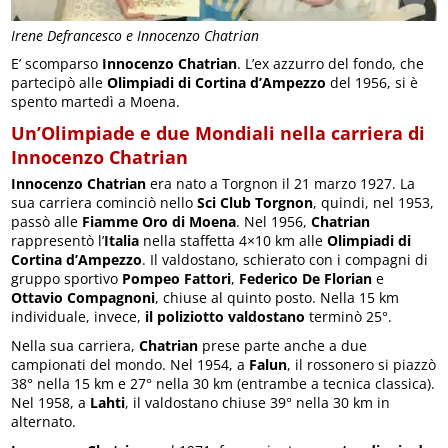
Irene Defrancesco e Innocenzo Chatrian
E’ scomparso
Innocenzo Chatrian
. L’ex azzurro del fondo, che
partecipò alle
Olimpiadi di Cortina d’Ampezzo
del 1956, si è
spento martedì a Moena.
Un’Olimpiade e due Mondiali nella carriera di
Innocenzo Chatrian
Innocenzo Chatrian
era nato a Torgnon il 21 marzo 1927. La
sua carriera cominciò nello
Sci Club Torgnon
, quindi, nel 1953,
passò alle
Fiamme Oro di Moena
. Nel 1956,
Chatrian
rappresentò l’
Italia
nella staffetta 4×10 km alle
Olimpiadi di
Cortina d’Ampezzo
. Il valdostano, schierato con i compagni di
gruppo sportivo
Pompeo Fattori
,
Federico De Florian
e
Ottavio Compagnoni
, chiuse al quinto posto. Nella 15 km
individuale, invece,
il poliziotto valdostano
terminò 25°.
Nella sua carriera,
Chatrian
prese parte anche a due
campionati del mondo. Nel 1954, a
Falun
, il rossonero si piazzò
38° nella 15 km e 27° nella 30 km (entrambe a tecnica classica).
Nel 1958, a
Lahti
, il valdostano chiuse 39° nella 30 km in
alternato.