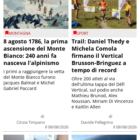
MONTAGNA
SPORT
8 agosto 1786, la prima
Trail: Daniel Thedy e
ascensione del Monte
Michela Comola
Bianco: 240 anni fa
firmano il Vertical
nasceva l’alpinismo
Brusson-Bringuez a
tempo di record
I primi a raggiungere la vetta
del Monte Bianco furono
Oltre 200 atleti al via
Jacques Balmat e Michel
dell'ultima tappa del Défì
Gabriel Paccard
Vertical, sul podio anche
Mathieu Brunod, Alex
Noussan, Miriam Di Vincenzo
e Kaitlin Allen
di
di
Cinzia Timpano
Davide Pellegrino
il 08/08/2026
il 08/08/2026