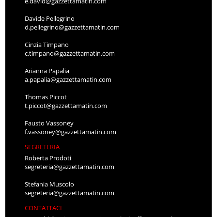
e.david@gazzettamatin.com
Davide Pellegrino
d.pellegrino@gazzettamatin.com
Cinzia Timpano
c.timpano@gazzettamatin.com
Arianna Papalia
a.papalia@gazzettamatin.com
Thomas Piccot
t.piccot@gazzettamatin.com
Fausto Vassoney
f.vassoney@gazzettamatin.com
SEGRETERIA
Roberta Prodoti
segreteria@gazzettamatin.com
Stefania Muscolo
segreteria@gazzettamatin.com
CONTATTACI