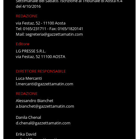
Settimanale del Sabato. Iscrizione al Tribunale di Aosta n.4
del 4/10/2016
REDAZIONE
via Festaz, 52 - 11100 Aosta
Tel: 0165/231711 - Fax: 0165/1820141
Mail:
segreteria@gazzettamatin.com
Editore
LG PRESSE S.R.L.
via Festaz, 52 11100 AOSTA
DIRETTORE RESPONSABILE
Luca Mercanti
l.mercanti@gazzettamatin.com
REDAZIONE
Alessandro Bianchet
a.bianchet@gazzettamatin.com
Danila Chenal
d.chenal@gazzettamatin.com
Erika David