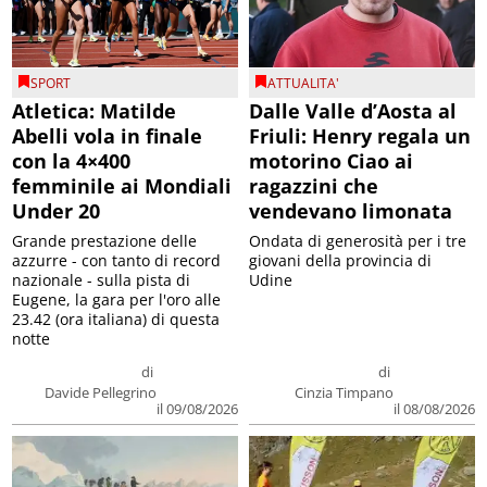
SPORT
ATTUALITA'
Atletica: Matilde
Dalle Valle d’Aosta al
Abelli vola in finale
Friuli: Henry regala un
con la 4×400
motorino Ciao ai
femminile ai Mondiali
ragazzini che
Under 20
vendevano limonata
Grande prestazione delle
Ondata di generosità per i tre
azzurre - con tanto di record
giovani della provincia di
nazionale - sulla pista di
Udine
Eugene, la gara per l'oro alle
23.42 (ora italiana) di questa
notte
di
di
Davide Pellegrino
Cinzia Timpano
il 09/08/2026
il 08/08/2026