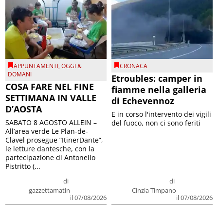
APPUNTAMENTI
,
OGGI &
CRONACA
DOMANI
Etroubles: camper in
COSA FARE NEL FINE
fiamme nella galleria
SETTIMANA IN VALLE
di Echevennoz
D’AOSTA
E in corso l'intervento dei vigili
SABATO 8 AGOSTO ALLEIN –
del fuoco, non ci sono feriti
All’area verde Le Plan-de-
Clavel prosegue “ItinerDante”,
le letture dantesche, con la
partecipazione di Antonello
Pistritto (...
di
di
gazzettamatin
Cinzia Timpano
il 07/08/2026
il 07/08/2026