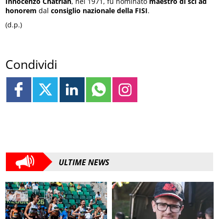
Innocenzo Chatrian
, nel 1971, fu nominato
maestro di sci ad
honorem
dal
consiglio nazionale della FISI
.
(d.p.)
Condividi
ULTIME NEWS