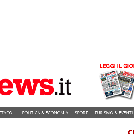
TTACOLI
POLITICA & ECONOMIA
SPORT
TURISMO & EVENTI
C