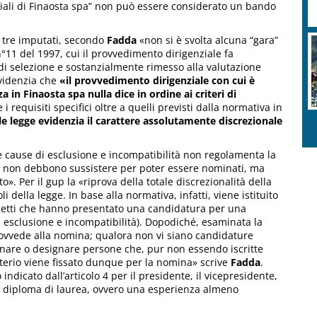
ciali di Finaosta spa” non può essere considerato un bando
i tre imputati, secondo
Fadda
«non si è svolta alcuna “gara”
 n°11 del 1997, cui il provvedimento dirigenziale fa
i di selezione e sostanzialmente rimesso alla valutazione
evidenzia che
«il provvedimento dirigenziale con cui è
 in Finaosta spa nulla dice in ordine ai criteri di
 requisiti specifici oltre a quelli previsti dalla normativa in
ale legge evidenzia il carattere assolutamente discrezionale
lle cause di esclusione e incompatibilità non regolamenta la
 o non debbono sussistere per poter essere nominati, ma
. Per il gup la «riprova della totale discrezionalità della
 della legge. In base alla normativa, infatti, viene istituito
oggetti che hanno presentato una candidatura per una
di esclusione e incompatibilità). Dopodiché, esaminata la
vvede alla nomina; qualora non vi siano candidature
nare o designare persone che, pur non essendo iscritte
riterio viene fissato dunque per la nomina» scrive
Fadda
.
indicato dall’articolo 4 per il presidente, il vicepresidente,
di diploma di laurea, ovvero una esperienza almeno