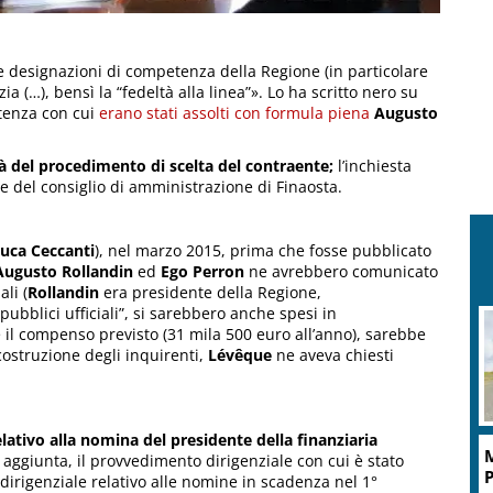
e designazioni di competenza della Regione (in particolare
a (…), bensì la “fedeltà alla linea”». Lo ha scritto nero su
ntenza con cui
erano stati assolti con formula piena
Augusto
tà del procedimento di scelta del contraente;
l’inchiesta
e del consiglio di amministrazione di Finaosta.
uca Ceccanti
), nel marzo 2015, prima che fosse pubblicato
Augusto Rollandin
ed
Ego Perron
ne avrebbero comunicato
li (
Rollandin
era presidente della Regione,
pubblici ufficiali”, si sarebbero anche spesi in
 il compenso previsto (31 mila 500 euro all’anno), sarebbe
ostruzione degli inquirenti,
Lévêque
ne aveva chiesti
ativo alla nomina del presidente della finanziaria
M
n aggiunta, il provvedimento dirigenziale con cui è stato
P
 dirigenziale relativo alle nomine in scadenza nel 1°