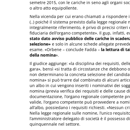
semetre 2015, con le cariche in seno agli organi so
o altro atto equipollente.
Nella vicenda per cui erano chiamati a rispondere 
(..) poiché il sistema previsto dalla legge regionale
integralmente riferimento, è privo di precisi criter
fiduciaria dell’organo competente». Il gup, infatti, 
stato dato avviso pubblico delle cariche in scadenza
selezione»
e solo in alcune schede allegate prevede i
esame. «Orbene – conclude Fadda –
la lettura di t
della nomina
».
Il giudice aggiunge: «la disciplina dei requisiti, de
gara», bensì «si tratta di circostanze che debbono
non determinano la concreta selezione del candidato»
nomina» si può trarre dal combinato di alcuni articoli
un albo in cui vengono inseriti i nominativi dei s
nomina (previa verifica dei requisiti e delle cause 
documentazione, l’organo regionale competente pro
valide, l’organo competente può provvedere a nomi
all’albo, possiedano i requisiti richiesti. «Nessun c
Nella legge regionale sulle nomine, l’unico requisito 
l’amministratore delegato di società è il possesso 
quinquennale nel settore.