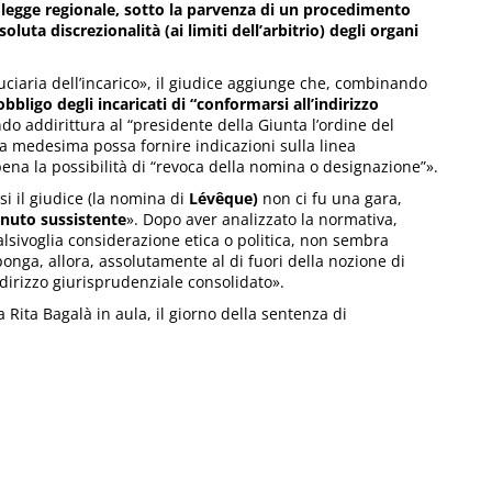
 legge regionale, sotto la parvenza di un procedimento
uta discrezionalità (ai limiti dell’arbitrio) degli organi
uciaria dell’incarico», il giudice aggiunge che, combinando
bbligo degli incaricati di “conformarsi all’indirizzo
do addirittura al “presidente della Giunta l’ordine del
ta medesima possa fornire indicazioni sulla linea
ena la possibilità di “revoca della nomina o designazione”».
i il giudice (la nomina di
Lévêque)
non ci fu una gara,
tenuto sussistente
». Dopo aver analizzato la normativa,
alsivoglia considerazione etica o politica, non sembra
ponga, allora, assolutamente al di fuori della nozione di
dirizzo giurisprudenziale consolidato».
Rita Bagalà in aula, il giorno della sentenza di