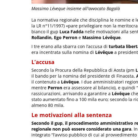
Massimo Léveque insieme all'avvocato Bagalà
La normativa regionale che disciplina le nomine e l
la LR n°11/1997) «pare privilegiare non la meritocrazi
bianco il gup
Luca Fadda
nelle motivazioni alla se
Rollandin, Ego Perron
e
Massimo Lévêque
.
I tre erano alla sbarra con l’accusa di
turbata liber
era incentrata sulla nomina di
Lévêque
a president
L’accusa
Secondo la Procura della Repubblica di Aosta (pm
L
il bando per la nomina del presidente di Finaosta,
il contenuto a
Lévêque
. I due amministratori regiona
mentre
Perron
era assessore al bilancio), e quindi “
rassicurazioni, arrivando a garantire a
Lévêque
che
stato aumentato fino a 100 mila euro; secondo la ric
almeno 80 mila.
Le motivazioni alla sentenza
Secondo il gup, il procedimento amministrativo rel
regionale non può essere considerato una gara
. I
integrato “l’avviso pubblico di cui al provvedimento