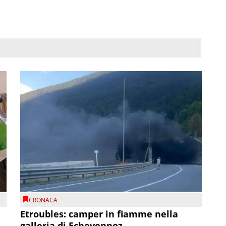
CRONACA
Etroubles: camper in fiamme nella
galleria di Echevennoz