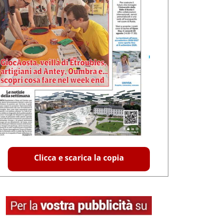
Clicca e scarica la copia