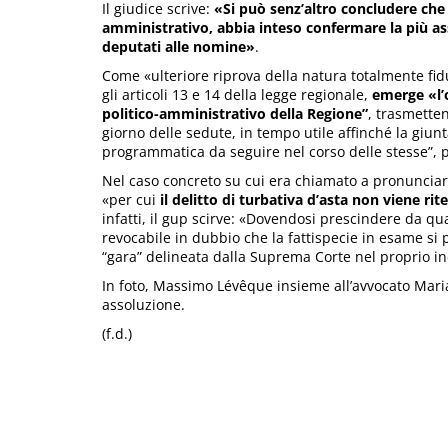
Il giudice scrive:
«Si può senz’altro concludere che
amministrativo, abbia inteso confermare la più assol
deputati alle nomine»
.
Come «ulteriore riprova della natura totalmente fid
gli articoli 13 e 14 della legge regionale,
emerge «l’o
politico-amministrativo della Regione”
, trasmetten
giorno delle sedute, in tempo utile affinché la giun
programmatica da seguire nel corso delle stesse”, p
Nel caso concreto su cui era chiamato a pronunciars
«per cui
il delitto di turbativa d’asta non viene ri
infatti, il gup scirve: «Dovendosi prescindere da qu
revocabile in dubbio che la fattispecie in esame si 
“gara” delineata dalla Suprema Corte nel proprio in
In foto, Massimo Lévêque insieme all’avvocato Maria 
assoluzione.
(f.d.)