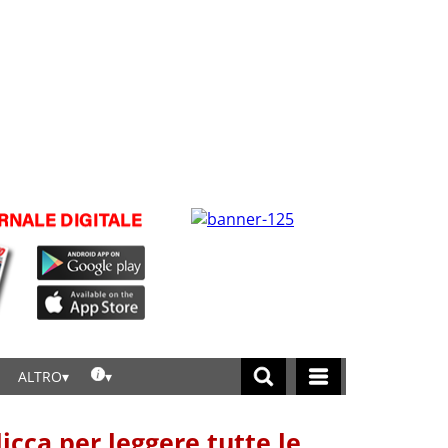
ALTRO
licca per leggere tutte le