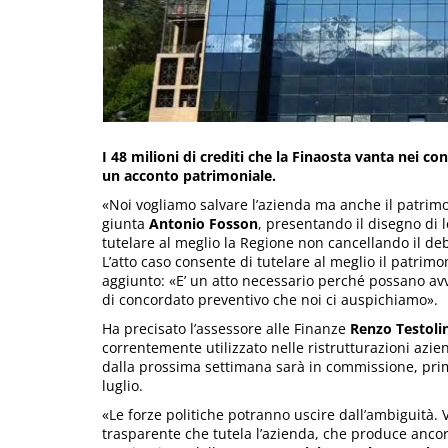
I 48 milioni di crediti che la Finaosta vanta nei co
un acconto patrimoniale.
«Noi vogliamo salvare l’azienda ma anche il patrimon
giunta
Antonio Fosson
, presentando il disegno di 
tutelare al meglio la Regione non cancellando il debito
L’atto caso consente di tutelare al meglio il patrimo
aggiunto: «E’ un atto necessario perché possano avve
di concordato preventivo che noi ci auspichiamo».
Ha precisato l’assessore alle Finanze
Renzo Testoli
correntemente utilizzato nelle ristrutturazioni azien
dalla prossima settimana sarà in commissione, prima
luglio.
«Le forze politiche potranno uscire dall’ambiguità
trasparente che tutela l’azienda, che produce ancora 