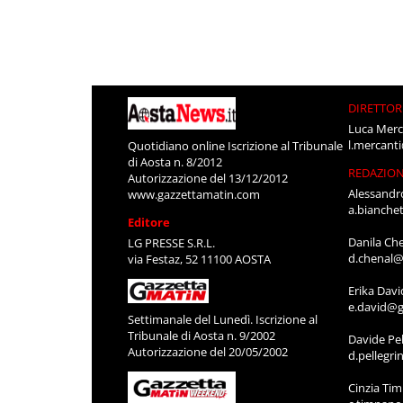
DIRETTOR
Luca Merc
l.mercant
Quotidiano online Iscrizione al Tribunale
di Aosta n. 8/2012
REDAZIO
Autorizzazione del 13/12/2012
Alessandr
www.gazzettamatin.com
a.bianche
Editore
Danila Ch
LG PRESSE S.R.L.
d.chenal@
via Festaz, 52 11100 AOSTA
Erika Davi
e.david@g
Settimanale del Lunedì. Iscrizione al
Tribunale di Aosta n. 9/2002
Davide Pel
Autorizzazione del 20/05/2002
d.pellegr
Cinzia Ti