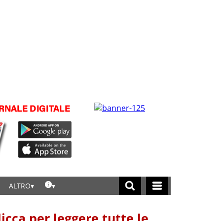
ALTRO
licca per leggere tutte le