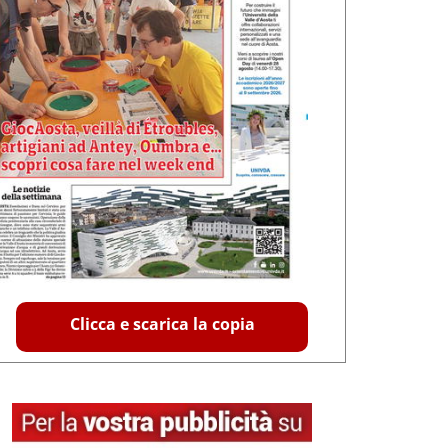
Clicca e scarica la copia