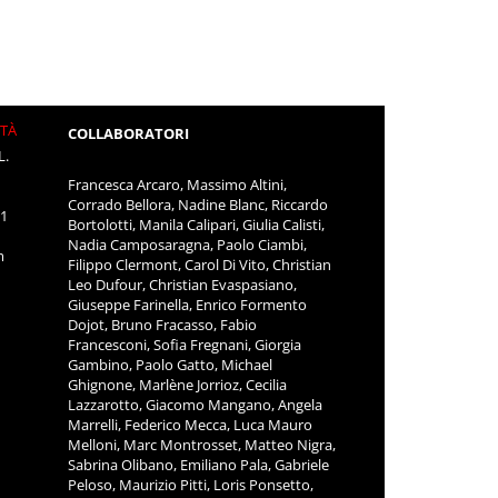
ITÀ
COLLABORATORI
L.
Francesca Arcaro, Massimo Altini,
Corrado Bellora, Nadine Blanc, Riccardo
11
Bortolotti, Manila Calipari, Giulia Calisti,
Nadia Camposaragna, Paolo Ciambi,
m
Filippo Clermont, Carol Di Vito, Christian
Leo Dufour, Christian Evaspasiano,
Giuseppe Farinella, Enrico Formento
Dojot, Bruno Fracasso, Fabio
Francesconi, Sofia Fregnani, Giorgia
Gambino, Paolo Gatto, Michael
Ghignone, Marlène Jorrioz, Cecilia
Lazzarotto, Giacomo Mangano, Angela
Marrelli, Federico Mecca, Luca Mauro
Melloni, Marc Montrosset, Matteo Nigra,
Sabrina Olibano, Emiliano Pala, Gabriele
Peloso, Maurizio Pitti, Loris Ponsetto,