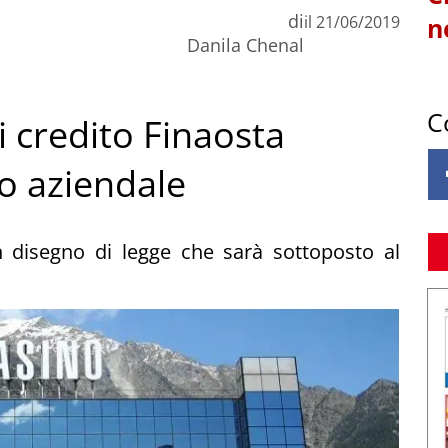
di
il
21/06/2019
n
Danila Chenal
C
di credito Finaosta
o aziendale
n disegno di legge che sarà sottoposto al