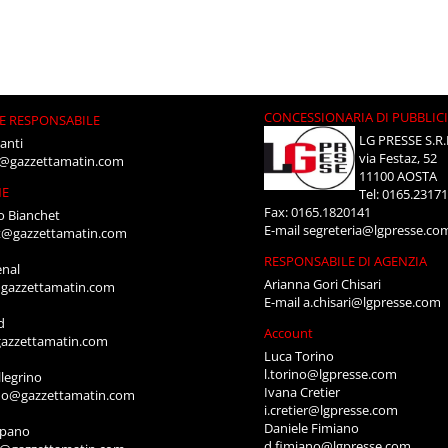
CONCESSIONARIA DI PUBBLIC
E RESPONSABILE
LG PRESSE S.R.
anti
via Festaz, 52
i@gazzettamatin.com
11100 AOSTA
NE
Tel: 0165.2317
Fax: 0165.1820141
o Bianchet
E-mail
segreteria@lgpresse.co
t@gazzettamatin.com
RESPONSABILE DI AGENZIA
enal
Arianna Gori Chisari
gazzettamatin.com
E-mail
a.chisari@lgpresse.com
d
Account
azzettamatin.com
Luca Torino
l.torino@lgpresse.com
legrino
Ivana Cretier
ino@gazzettamatin.com
i.cretier@lgpresse.com
Daniele Fimiano
mpano
d.fimiano@lgpresse.com