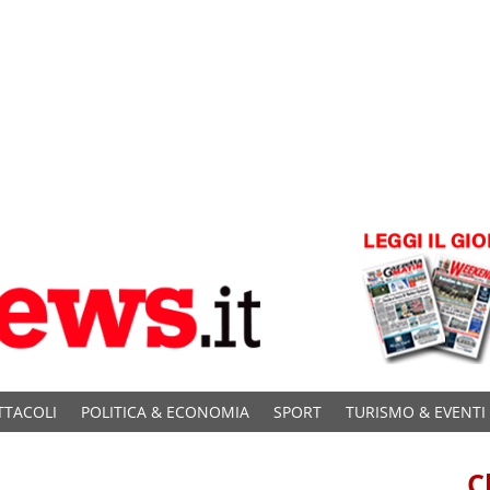
TTACOLI
POLITICA & ECONOMIA
SPORT
TURISMO & EVENTI
C