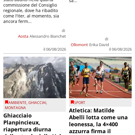
sa...
commissione del Consiglio
regionale, dove ha ribadito
come l'iter, al momento, sia
ancora ferm...
di
Aosta
Alessandro Bianchet
di
Ollomont
Erika David
il 06/08/2026
il 06/08/2026
AMBIENTE
,
GHIACCIAI
,
SPORT
MONTAGNA
Atletica: Matilde
Ghiacciaio
Abelli lotta come una
Planpincieux,
leonessa, la 4×400
riapertura diurna
azzurra firma il