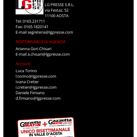
LG PRESSE S.R.L.
via Festaz, 52
11100 AOSTA
Tel: 0165.231711
Fax: 0165.1820141
E-mail
segreteria@lgpresse.com
RESPONSABILE DI AGENZIA
Arianna Gori Chisari
E-mail
a.chisari@lgpresse.com
Account
Luca Torino
l.torino@lgpresse.com
Ivana Cretier
i.cretier@lgpresse.com
Daniele Fimiano
d.fimiano@lgpresse.com