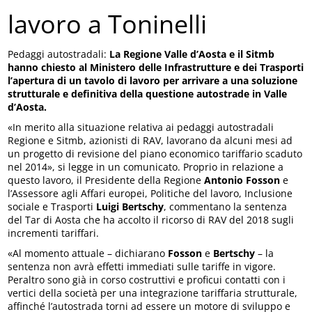
lavoro a Toninelli
Pedaggi autostradali:
La Regione Valle d’Aosta e il Sitmb
hanno chiesto al Ministero delle Infrastrutture e dei Trasporti
l’apertura di un tavolo di lavoro per arrivare a una soluzione
strutturale e definitiva della questione autostrade in Valle
d’Aosta.
«In merito alla situazione relativa ai pedaggi autostradali
Regione e Sitmb, azionisti di RAV, lavorano da alcuni mesi ad
un progetto di revisione del piano economico tariffario scaduto
nel 2014», si legge in un comunicato. Proprio in relazione a
questo lavoro, il Presidente della Regione
Antonio Fosson
e
l’Assessore agli Affari europei, Politiche del lavoro, Inclusione
sociale e Trasporti
Luigi Bertschy
, commentano la sentenza
del Tar di Aosta che ha accolto il ricorso di RAV del 2018 sugli
incrementi tariffari.
«Al momento attuale – dichiarano
Fosson
e
Bertschy
– la
sentenza non avrà effetti immediati sulle tariffe in vigore.
Peraltro sono già in corso costruttivi e proficui contatti con i
vertici della società per una integrazione tariffaria strutturale,
affinché l’autostrada torni ad essere un motore di sviluppo e