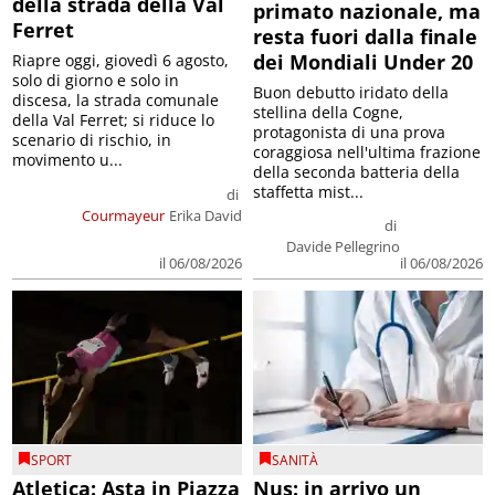
della strada della Val
primato nazionale, ma
Ferret
resta fuori dalla finale
dei Mondiali Under 20
Riapre oggi, giovedì 6 agosto,
solo di giorno e solo in
Buon debutto iridato della
discesa, la strada comunale
stellina della Cogne,
della Val Ferret; si riduce lo
protagonista di una prova
scenario di rischio, in
coraggiosa nell'ultima frazione
movimento u...
della seconda batteria della
staffetta mist...
di
Courmayeur
Erika David
di
Davide Pellegrino
il 06/08/2026
il 06/08/2026
SPORT
SANITÀ
Atletica: Asta in Piazza
Nus: in arrivo un