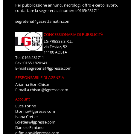
Per pubblicazione annunci, necrologi, offro e cerco lavoro,
contattare la segreteria al numero: 0165/231711
segreteria@gazzettamatin.com
CONCESSIONARIA DI PUBBLICITÀ
LG PRESSE S.R.L.
via Festaz, 52
11100 AOSTA
Tel: 0165.231711
Fax: 0165.1820141
E-mail
segreteria@lgpresse.com
RESPONSABILE DI AGENZIA
Arianna Gori Chisari
E-mail
a.chisari@lgpresse.com
Account
Luca Torino
l.torino@lgpresse.com
Ivana Cretier
i.cretier@lgpresse.com
Daniele Fimiano
d.fimiano@lgpresse.com