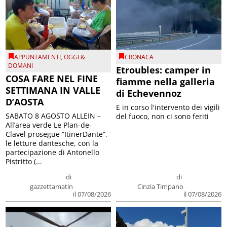
APPUNTAMENTI
,
OGGI &
CRONACA
DOMANI
Etroubles: camper in
COSA FARE NEL FINE
fiamme nella galleria
SETTIMANA IN VALLE
di Echevennoz
D’AOSTA
E in corso l'intervento dei vigili
SABATO 8 AGOSTO ALLEIN –
del fuoco, non ci sono feriti
All’area verde Le Plan-de-
Clavel prosegue “ItinerDante”,
le letture dantesche, con la
partecipazione di Antonello
Pistritto (...
di
di
gazzettamatin
Cinzia Timpano
il 07/08/2026
il 07/08/2026