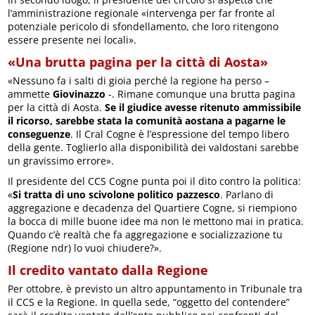
l’amministrazione regionale «intervenga per far fronte al
potenziale pericolo di sfondellamento, che loro ritengono
essere presente nei locali».
«Una brutta pagina per la città di Aosta»
«Nessuno fa i salti di gioia perché la regione ha perso –
ammette
Giovinazzo
-. Rimane comunque una brutta pagina
per la città di Aosta.
Se il giudice avesse ritenuto ammissibile
il ricorso, sarebbe stata la comunità aostana a pagarne le
conseguenze
. Il Cral Cogne è l’espressione del tempo libero
della gente. Toglierlo alla disponibilità dei valdostani sarebbe
un gravissimo errore».
Il presidente del CCS Cogne punta poi il dito contro la politica:
«
Si tratta di uno scivolone politico pazzesco
. Parlano di
aggregazione e decadenza del Quartiere Cogne, si riempiono
la bocca di mille buone idee ma non le mettono mai in pratica.
Quando c’è realtà che fa aggregazione e socializzazione tu
(Regione ndr) lo vuoi chiudere?».
Il credito vantato dalla Regione
Per ottobre, è previsto un altro appuntamento in Tribunale tra
il CCS e la Regione. In quella sede, “oggetto del contendere”