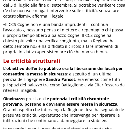
dal 3 di luglio alla fine di settembre. Si potrebbe verificare cosa
c’è che non va e magari intervenire sulle criticità, senza fare
catastrofismi», afferma il legale.
«Il CCS Cogne non è una banda imprudenti – continua
l’avvocato -, nessuno pensa di mettere a repentaglio chi passa
il proprio tempo libero a palazzo Cogne. Il CCS cogne ha
chiesto più volte una verifica congiunta, ma la Regione ha
detto sempre no» e ha diffidato il circolo a fare interventi di
propria iniziativa «per sistemare ciò che non va bene».
Le criticità strutturali
L’obiettivo dell’ente pubblico era la liberazione dei locali per
consentire la messa in sicurezza
; a seguito di un ultima
perizia dell’ingegnere
Sandro Pariset
, era emerso come tutti
gli spazi del palazzo tra corso Battaglione e via Elter fossero da
ritenersi inagibili.
Giovinazzo
precisa: «
Le potenziali criticità riscontrate
potevano, possono e dovranno essere messe in sicurezza
.
Ora mi aspetto che intervenga la Regione dove ha segnalato le
presunte criticità. Soprattutto che intervenga per riparare le
infiltrazioni che continuano a danneggiare lo stabile».
In secondo luogo, il presidente del circolo si aspetta che