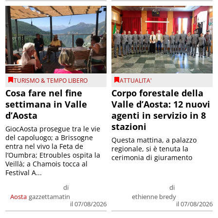
TURISMO & TEMPO LIBERO
ATTUALITA'
Cosa fare nel fine
Corpo forestale della
settimana in Valle
Valle d’Aosta: 12 nuovi
d’Aosta
agenti in servizio in 8
stazioni
GiocAosta prosegue tra le vie
del capoluogo; a Brissogne
Questa mattina, a palazzo
entra nel vivo la Feta de
regionale, si è tenuta la
l’Oumbra; Etroubles ospita la
cerimonia di giuramento
Veillà; a Chamois tocca al
Festival A...
di
di
Aosta
gazzettamatin
ethienne bredy
il 07/08/2026
il 07/08/2026