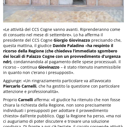
«Le attività del CCS Cogne vanno avanti. Riprenderanno come
di consueto nel mese di settembre». Lo ha afferma il
presidente del CCS Cogne
Giorgio Giovinazzo
precisando che,
questa mattina, il giudice
Davide Paladino
«
ha respinto il
ricorso della Regione (che chiedeva l’immediato sgombero
dei locali di Palazzo Cogne con un provvedimento d’urgenza
ndr)
, condannandola al pagamento delle spese processuali. Il
ricorso – continua
Giovinazzo
– è stato ritenuto inammissibile
in quanto non c’erano i presupposti».
Aggiunge: «Un ringraziamento particolare va all’avvocato
Piercarlo Carnelli
, che ha gestito la questione con particolare
attenzione e professionalità».
Proprio
Carnelli
afferma: «Il giudice ha ritenuto che non fosse
chiara la richiesta della Regione, non sono precisamente
individuati i presupposti per adottare il provvedimento
chiesto» dall’ente pubblico. Oggi la Regione ha perso, «ma noi
ci auguriamo di poter discutere e trovare una soluzione
condivisa. Di fronte a noi c’è l’estate, il circolo sospende attività