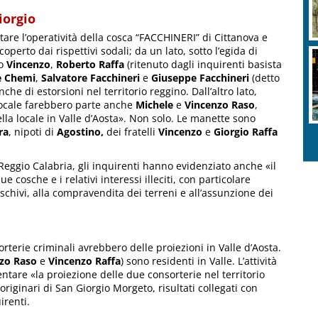
iorgio
re l’operatività della cosca “FACCHINERI” di Cittanova e
operto dai rispettivi sodali; da un lato, sotto l’egida di
lo
Vincenzo
,
Roberto Raffa
(ritenuto dagli inquirenti basista
e Chemi
,
Salvatore Facchineri
e
Giuseppe Facchineri
(detto
he di estorsioni nel territorio reggino. Dall’altro lato,
locale farebbero parte anche
Michele
e
Vincenzo Raso
,
ella locale in Valle d’Aosta». Non solo. Le manette sono
ra
, nipoti di
Agostino,
dei fratelli
Vincenzo
e
Giorgio Raffa
eggio Calabria, gli inquirenti hanno evidenziato anche «il
e cosche e i relativi interessi illeciti, con particolare
boschivi, alla compravendita dei terreni e all’assunzione dei
rterie criminali avrebbero delle proiezioni in Valle d’Aosta.
nzo Raso
e
Vincenzo Raffa
) sono residenti in Valle. L’attività
ntare «la proiezione delle due consorterie nel territorio
originari di San Giorgio Morgeto, risultati collegati con
irenti.