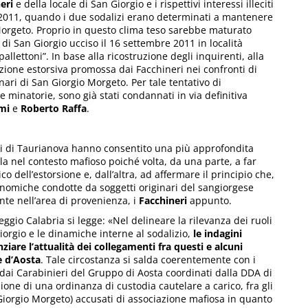
eri
e della locale di San Giorgio e i rispettivi interessi illeciti
l 2011, quando i due sodalizi erano determinati a mantenere
 Morgeto. Proprio in questo clima teso sarebbe maturato
 di San Giorgio ucciso il 16 settembre 2011 in località
llettoni”. In base alla ricostruzione degli inquirenti, alla
’azione estorsiva promossa dai Facchineri nei confronti di
nari di San Giorgio Morgeto. Per tale tentativo di
re minatorie, sono già stati condannati in via definitiva
mi
e
Roberto Raffa
.
ieri di Taurianova hanno consentito una più approfondita
ola nel contesto mafioso poiché volta, da una parte, a far
co dell’estorsione e, dall’altra, ad affermare il principio che,
economiche condotte da soggetti originari del sangiorgese
te nell’area di provenienza, i
Facchineri
appunto.
gio Calabria si legge: «Nel delineare la rilevanza dei ruoli
Giorgio e le dinamiche interne al sodalizio,
le indagini
are l’attualità dei collegamenti fra questi e alcuni
le d’Aosta
. Tale circostanza si salda coerentemente con i
 dai Carabinieri del Gruppo di Aosta coordinati dalla DDA di
ione di una ordinanza di custodia cautelare a carico, fra gli
an Giorgio Morgeto) accusati di associazione mafiosa in quanto