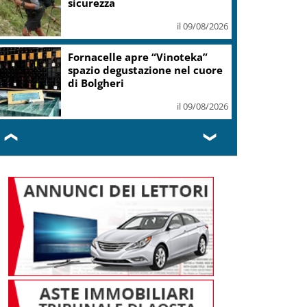
il 09/08/2026
Si è spento a Roma
Massimiliano Cencelli, diede il
nome al famoso Manuale
il 09/08/2026
❮
❯