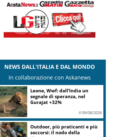
NEWS DALL'ITALIA E DAL MONDO
In collaborazione con Askanews
Iran, Mojtaba Khamenei ha
incontrato Pezeshkian
il 09/08/2026
Gaza, Israele respinge il piano
in 15 punti del Board of Peace