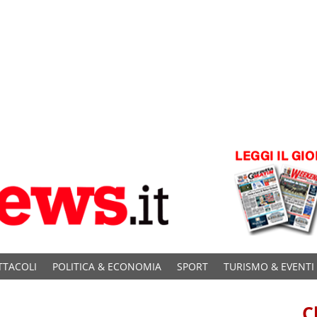
TTACOLI
POLITICA & ECONOMIA
SPORT
TURISMO & EVENTI
C