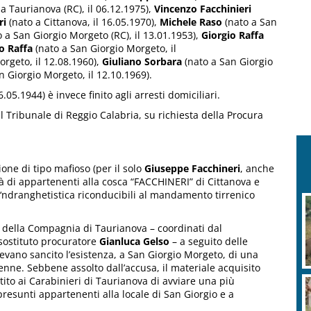
 a Taurianova (RC), il 06.12.1975),
Vincenzo Facchinieri
ri
(nato a Cittanova, il 16.05.1970),
Michele Raso
(nato a San
o a San Giorgio Morgeto (RC), il 13.01.1953),
Giorgio Raffa
o Raffa
(nato a San Giorgio Morgeto, il
orgeto, il 12.08.1960),
Giuliano Sorbara
(nato a San Giorgio
n Giorgio Morgeto, il 12.10.1969).
.05.1944) è invece finito agli arresti domiciliari.
 Tribunale di Reggio Calabria, su richiesta della Procura
zione di tipo mafioso (per il solo
Giuseppe Facchineri
, anche
à di appartenenti alla cosca “FACCHINERI” di Cittanova e
e ‘ndranghetistica riconducibili al mandamento tirrenico
eri della Compagnia di Taurianova – coordinati dal
sostituto procuratore
Gianluca Gelso
– a seguito delle
evano sancito l’esistenza, a San Giorgio Morgeto, di una
5enne. Sebbene assolto dall’accusa, il materiale acquisito
to ai Carabinieri di Taurianova di avviare una più
i presunti appartenenti alla locale di San Giorgio e a