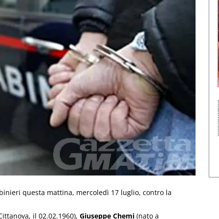
inieri questa mattina, mercoledì 17 luglio, contro la
Cittanova, il 02.02.1960),
Giuseppe Chemi
(nato a