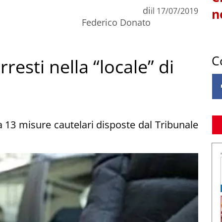
di
il
17/07/2019
n
Federico Donato
C
resti nella “locale” di
 13 misure cautelari disposte dal Tribunale