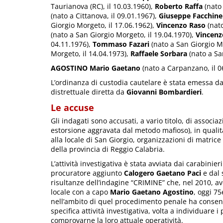
Taurianova (RC), il 10.03.1960),
Roberto Raffa
(nato
(nato a Cittanova, il 09.01.1967),
Giuseppe
Facchine
Giorgio Morgeto, il 17.06.1962),
Vincenzo Raso
(nat
(nato a San Giorgio Morgeto, il 19.04.1970),
Vincenz
04.11.1976),
Tommaso Fazari
(nato a San Giorgio M
Morgeto, il 14.04.1973),
Raffaele Sorbara
(nato a Sa
AGOSTINO Mario Gaetano
(nato a Carpanzano, il 06
L’ordinanza di custodia cautelare è stata emessa dal
distrettuale diretta da
Giovanni Bombardieri
.
Le accuse
Gli indagati sono accusati, a vario titolo, di associa
estorsione aggravata dal metodo mafioso), in qualit
alla locale di San Giorgio, organizzazioni di matric
della provincia di Reggio Calabria.
L’attività investigativa è stata avviata dai carabini
procuratore aggiunto
Calogero Gaetano Paci
e dal 
risultanze dell’indagine “CRIMINE” che, nel 2010, av
locale con a capo
Mario Gaetano Agostino
, oggi 7
nell’ambito di quel procedimento penale ha consenti
specifica attività investigativa, volta a individuare 
comprovarne la loro attuale operatività.