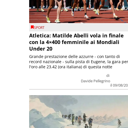
SPORT
Atletica: Matilde Abelli vola in finale
con la 4×400 femminile ai Mondiali
Under 20
Grande prestazione delle azzurre - con tanto di
record nazionale - sulla pista di Eugene, la gara pe
l'oro alle 23.42 (ora italiana) di questa notte
di
Davide Pellegrino
il 09/08/2