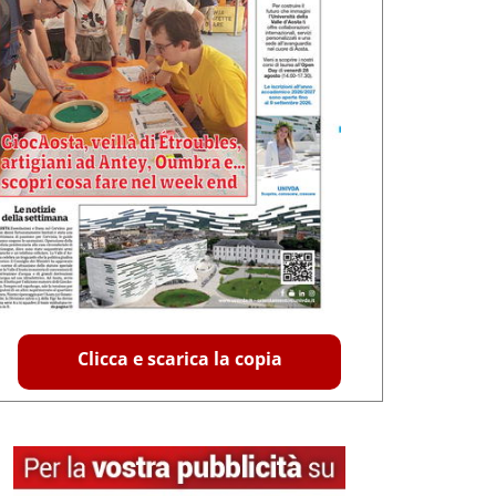
Clicca e scarica la copia