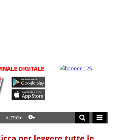
ALTRO
licca per leggere tutte le