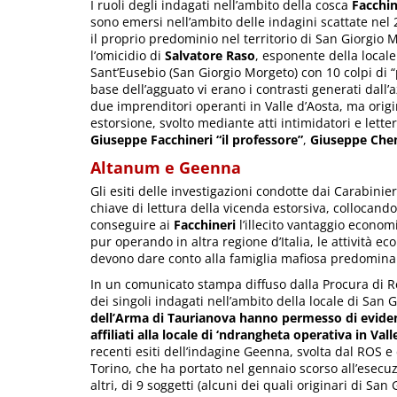
I ruoli degli indagati nell’ambito della cosca
Facchin
sono emersi nell’ambito delle indagini scattate ne
il proprio predominio nel territorio di San Giorgio
l’omicidio di
Salvatore Raso
, esponente della locale
Sant’Eusebio (San Giorgio Morgeto) con 10 colpi di “pa
base dell’agguato vi erano i contrasti generati dall
due imprenditori operanti in Valle d’Aosta, ma origi
estorsione, svolto mediante atti intimidatori e lette
Giuseppe Facchineri “il professore”
,
Giuseppe Che
Altanum e Geenna
Gli esiti delle investigazioni condotte dai Carabin
chiave di lettura della vicenda estorsiva, collocand
conseguire ai
Facchineri
l’illecito vantaggio economi
pur operando in altra regione d’Italia, le attività 
devono dare conto alla famiglia mafiosa predominan
In un comunicato stampa diffuso dalla Procura di Reg
dei singoli indagati nell’ambito della locale di San 
dell’Arma di Taurianova hanno permesso di evidenzi
affiliati alla locale di ‘ndrangheta operativa in Val
recenti esiti dell’indagine Geenna, svolta dal ROS e
Torino, che ha portato nel gennaio scorso all’esecuz
altri, di 9 soggetti (alcuni dei quali originari di S