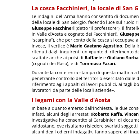
La cosca Facchinieri, la locale di San G
Le indagini dell’Arma hanno consentito di documenta
della locale di San Giorgio, facendo luce sul ruolo ric
Giuseppe Facchineri
(detto “il professore”), il fratel
in Valle d’Aosta e cognato dei Facchinieri),
Giusepp
“scarpina”), che per conto della cosca si occupava anc
invece, il vertice è
Mario Gaetano Agostino.
Della 
ritenuti dagli inquirenti un «punto di riferimento d
scattate anche ai polsi di
Raffaele
e
Giuliano Sorba
(cognati dei Raso), e di
Tommaso Fazari.
Durante la conferenza stampa di questa mattina a R
penetrante controllo del territorio esercitato dalle du
riferimento agli appalti di lavori pubblici, ai tagli 
lavoratori da parte delle locali aziende».
I legami con la Valle d’Aosta
In base a quanto emerso dall’inchiesta, le due conso
Infatti, alcuni degli arrestati (
Roberto Raffa,
Vince
investigativa ha consentito ai Carabinieri di docume
valdostano, ove risultano risiedere svariati soggetti 
alcuni degli odierni indagati», fanno sapere gli inqu