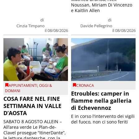
Noussan, Miriam Di Vincenzo
e Kaitlin Allen
di
di
Cinzia Timpano
Davide Pellegrino
il 08/08/2026
il 08/08/2026
APPUNTAMENTI
,
OGGI &
CRONACA
DOMANI
Etroubles: camper in
COSA FARE NEL FINE
fiamme nella galleria
SETTIMANA IN VALLE
di Echevennoz
D’AOSTA
E in corso l'intervento dei vigili
SABATO 8 AGOSTO ALLEIN –
del fuoco, non ci sono feriti
All’area verde Le Plan-de-
Clavel prosegue “ItinerDante”,
le letture dantesche, con la