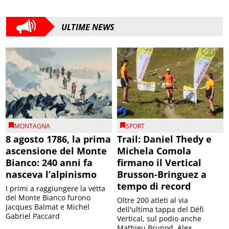
ULTIME NEWS
MONTAGNA
SPORT
8 agosto 1786, la prima
Trail: Daniel Thedy e
ascensione del Monte
Michela Comola
Bianco: 240 anni fa
firmano il Vertical
nasceva l’alpinismo
Brusson-Bringuez a
tempo di record
I primi a raggiungere la vetta
del Monte Bianco furono
Oltre 200 atleti al via
Jacques Balmat e Michel
dell'ultima tappa del Défì
Gabriel Paccard
Vertical, sul podio anche
Mathieu Brunod, Alex