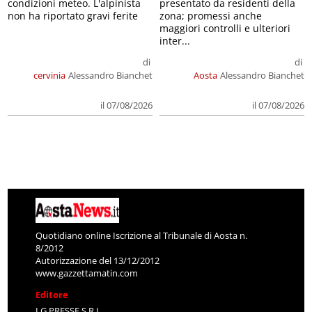
condizioni meteo. L'alpinista
presentato da residenti della
non ha riportato gravi ferite
zona; promessi anche
maggiori controlli e ulteriori
inter...
di
di
cervinia
Alessandro Bianchet
Aosta
Alessandro Bianchet
il 07/08/2026
il 07/08/2026
Quotidiano online Iscrizione al Tribunale di Aosta n.
8/2012
Autorizzazione del 13/12/2012
www.gazzettamatin.com
Editore
LG PRESSE S.R.L.