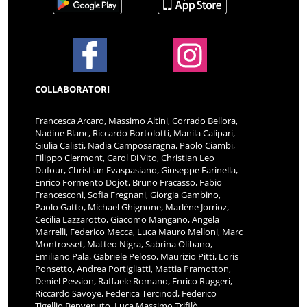
COLLABORATORI
Francesca Arcaro, Massimo Altini, Corrado Bellora,
Nadine Blanc, Riccardo Bortolotti, Manila Calipari,
Giulia Calisti, Nadia Camposaragna, Paolo Ciambi,
Filippo Clermont, Carol Di Vito, Christian Leo
Dufour, Christian Evaspasiano, Giuseppe Farinella,
Enrico Formento Dojot, Bruno Fracasso, Fabio
Francesconi, Sofia Fregnani, Giorgia Gambino,
Paolo Gatto, Michael Ghignone, Marlène Jorrioz,
Cecilia Lazzarotto, Giacomo Mangano, Angela
Marrelli, Federico Mecca, Luca Mauro Melloni, Marc
Montrosset, Matteo Nigra, Sabrina Olibano,
Emiliano Pala, Gabriele Peloso, Maurizio Pitti, Loris
Ponsetto, Andrea Portigliatti, Mattia Pramotton,
Deniel Pession, Raffaele Romano, Enrico Ruggeri,
Riccardo Savoye, Federica Tercinod, Federico
Tigellio Benvenuto, Luca Massimo Trifilò