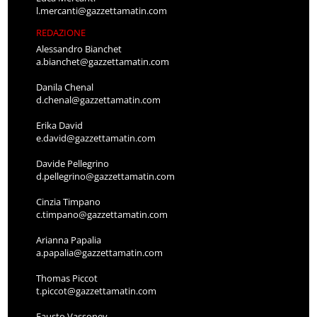
l.mercanti@gazzettamatin.com
REDAZIONE
Alessandro Bianchet
a.bianchet@gazzettamatin.com
Danila Chenal
d.chenal@gazzettamatin.com
Erika David
e.david@gazzettamatin.com
Davide Pellegrino
d.pellegrino@gazzettamatin.com
Cinzia Timpano
c.timpano@gazzettamatin.com
Arianna Papalia
a.papalia@gazzettamatin.com
Thomas Piccot
t.piccot@gazzettamatin.com
Fausto Vassoney