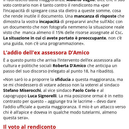
voto contrario non è tanto contro il rendiconto ma «per
l’incapacità di spiegare cosa sta dietro a queste somme, cosa
che rende inutile il documento. Una
mancanza di risposte
che
dimostra la vostra
incapacità
di prepararvi anche sull’Abc con
un documento che non fotografa nemmeno la situazione reale
visto che manca almeno il 15% delle risorse assegnate al Csc
.
La situazione in cui ci avete portato è preoccupante
, non c’è
una guida, non c’è una programmazione».
L’addio dell’ex assessora D’Amico
È a questo punto che arriva l’intervento dell’ex assessora alla
cultura e politiche sociali
Roberta D’Amico
che anticipa un
passo del suo discorso (relegato al punto 18, ha ribadito).
«Non sarò io a proporre la
sfiducia
a questa maggioranza, ma
se mi chiedessero di votare adesso non la voterei al sindaco
Stefano
Miserocchi
, al vice sindaco
Paolo
Corio
e al
capogruppo
Luca
Signorelli
. La mia posizione ormai è in netto
contrasto per questo – aggiunge tra le lacrime – devo dare
l’addio ufficiale a questa maggioranza. Il mio è un attacco verso
chi è all’apice e doveva in qualche modo tutelarmi, almeno
questa sera».
Il voto al rendiconto