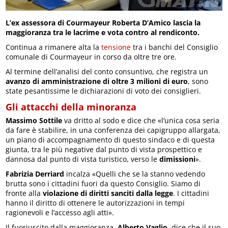
L’ex assessora di Courmayeur Roberta D’Amico lascia la
maggioranza tra le lacrime e vota contro al rendiconto.
Continua a rimanere alta la
tensione
tra i banchi del Consiglio
comunale di Courmayeur in corso da oltre tre ore.
Al termine dell’analisi del conto consuntivo, che registra un
avanzo di amministrazione di oltre 3 milioni di euro
, sono
state pesantissime le dichiarazioni di voto dei consiglieri.
Gli attacchi della minoranza
Massimo Sottile
va dritto al sodo e dice che «l’unica cosa seria
da fare è stabilire, in una conferenza dei capigruppo allargata,
un piano di accompagnamento di questo sindaco e di questa
giunta, tra le più negative dal punto di vista prospettico e
dannosa dal punto di vista turistico, verso le
dimissioni
».
Fabrizia Derriard
incalza «Quelli che se la stanno vedendo
brutta sono i cittadini fuori da questo Consiglio. Siamo di
fronte alla
violazione di diritti sanciti dalla legge
. I cittadini
hanno il diritto di ottenere le autorizzazioni in tempi
ragionevoli e l’accesso agli atti».
Il fuoriuscito dalla maggioranza,
Alberto Vaglio
, dice che il suo