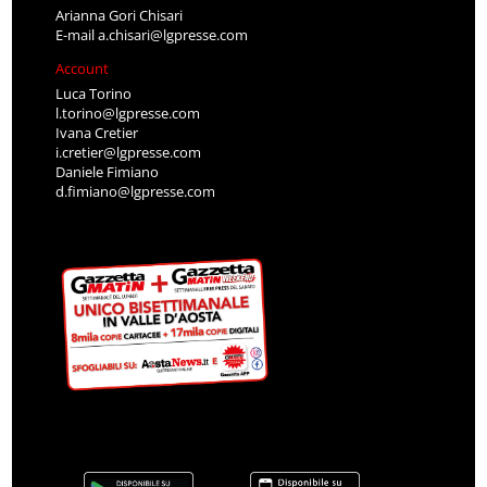
Arianna Gori Chisari
E-mail
a.chisari@lgpresse.com
Account
Luca Torino
l.torino@lgpresse.com
Ivana Cretier
i.cretier@lgpresse.com
Daniele Fimiano
d.fimiano@lgpresse.com