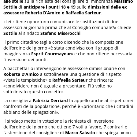
alle stelle
sulla richiesta del consigliere di minoranza
Massimo
Sottile
di
anticipare i punti 18 e 19
sulle
dimissioni delle ex
assessore Roberta D’Amico e Raffaella Sarteur
.
«Lei ritiene opportuno comunicare le sostituzioni di due
assessori ai giornali prima che al Consiglio comunale?» chiede
Sottile
al sindaco
Stefano Miserocchi
.
Il primo cittadino taglia corto dicendo che la composizione
dell’ordine del giorno «è stata condivisa con il gruppo di
maggioranza
Esprit Courmayeur
» e che non ritiene necessaria
l’inversione dei punti.
A bacchettarlo intervengono le assessore dimissionarie con
Roberta
D’Amico
a sottolineare una questione di rispetto,
«viste le tempistiche» e
Raffaella Sarteur
che rincara:
«condividere non è uguale a presentare. Più volte ho
sottolineato questo concetto».
La consigliera
Fabrizia Derriard
fa appello anche al rispetto nei
confronti della popolazione, perché è «prioritario che i cittadini
abbiano delle spiegazioni».
Il sindaco mette in votazione la richiesta di inversione
dell’ordine del giorno che ottiene 7 voti a favore, 7 contrari e
l’astensione del consigliere di
Marco Salvato
che spiega: «non