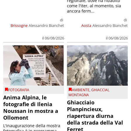
regionale, dove ha ribadito
come l'iter, al momento, sia
ancora ferm...
di
di
Brissogne
Alessandro Bianchet
Aosta
Alessandro Bianchet
il 06/08/2026
il 06/08/2026
FOTOGRAFIA
AMBIENTE
,
GHIACCIAI
,
MONTAGNA
Anima Alpina, le
Ghiacciaio
fotografie di Ilenia
Planpincieux,
Noussan in mostra a
riapertura diurna
Ollomont
della strada della Val
L'inaugurazione della mostra
Ferret
fotografica è in programma