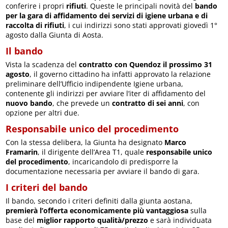
conferire i propri
rifiuti
. Queste le principali novità del
bando
per la gara di affidamento dei servizi di igiene urbana e di
raccolta di rifiuti
, i cui indirizzi sono stati approvati giovedì 1°
agosto dalla Giunta di Aosta.
Il bando
Vista la scadenza del
contratto con Quendoz il prossimo 31
agosto
, il governo cittadino ha infatti approvato la relazione
preliminare dell’Ufficio indipendente Igiene urbana,
contenente gli indirizzi per avviare l’iter di affidamento del
nuovo bando
, che prevede un
contratto di sei anni
, con
opzione per altri due.
Responsabile unico del procedimento
Con la stessa delibera, la Giunta ha designato
Marco
Framarin
, il dirigente dell’Area T1, quale
responsabile unico
del procedimento
, incaricandolo di predisporre la
documentazione necessaria per avviare il bando di gara.
I criteri del bando
Il bando, secondo i criteri definiti dalla giunta aostana,
premierà l’offerta economicamente più vantaggiosa
sulla
base del
miglior rapporto qualità/prezzo
e sarà individuata