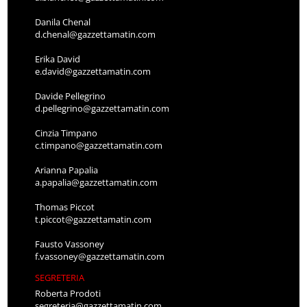
Danila Chenal
d.chenal@gazzettamatin.com
Erika David
e.david@gazzettamatin.com
Davide Pellegrino
d.pellegrino@gazzettamatin.com
Cinzia Timpano
c.timpano@gazzettamatin.com
Arianna Papalia
a.papalia@gazzettamatin.com
Thomas Piccot
t.piccot@gazzettamatin.com
Fausto Vassoney
f.vassoney@gazzettamatin.com
SEGRETERIA
Roberta Prodoti
segreteria@gazzettamatin.com