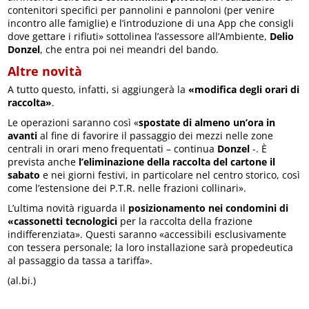
contenitori specifici per pannolini e pannoloni (per venire
incontro alle famiglie) e l’introduzione di una App che consigli
dove gettare i rifiuti» sottolinea l’assessore all’Ambiente,
Delio
Donzel
, che entra poi nei meandri del bando.
Altre novità
A tutto questo, infatti, si aggiungerà la
«modifica degli orari di
raccolta»
.
Le operazioni saranno così «
spostate di almeno un’ora in
avanti
al fine di favorire il passaggio dei mezzi nelle zone
centrali in orari meno frequentati – continua
Donzel
-. È
prevista anche
l’eliminazione della raccolta del cartone il
sabato
e nei giorni festivi, in particolare nel centro storico, così
come l’estensione dei P.T.R. nelle frazioni collinari».
L’ultima novità riguarda il
posizionamento nei condomini di
«cassonetti tecnologici
per la raccolta della frazione
indifferenziata». Questi saranno «accessibili esclusivamente
con tessera personale; la loro installazione sarà propedeutica
al passaggio da tassa a tariffa».
(al.bi.)