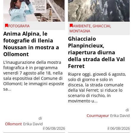
FOTOGRAFIA
AMBIENTE
,
GHIACCIAI
,
MONTAGNA
Anima Alpina, le
Ghiacciaio
fotografie di Ilenia
Planpincieux,
Noussan in mostra a
riapertura diurna
Ollomont
della strada della Val
L'inaugurazione della mostra
Ferret
fotografica è in programma
venerdì 7 agosto alle 18, nella
Riapre oggi, giovedì 6 agosto,
sala espositiva del Comune di
solo di giorno e solo in
Ollomont; le immagini esposte
discesa, la strada comunale
sa...
della Val Ferret; si riduce lo
scenario di rischio, in
movimento u...
di
Courmayeur
Erika David
di
Ollomont
Erika David
il 06/08/2026
il 06/08/2026