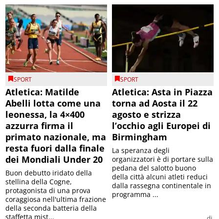
SPORT
SPORT
Atletica: Matilde
Atletica: Asta in Piazza
Abelli lotta come una
torna ad Aosta il 22
leonessa, la 4×400
agosto e strizza
azzurra firma il
l’occhio agli Europei di
primato nazionale, ma
Birmingham
resta fuori dalla finale
La speranza degli
dei Mondiali Under 20
organizzatori è di portare sulla
pedana del salotto buono
Buon debutto iridato della
della città alcuni atleti reduci
stellina della Cogne,
dalla rassegna continentale in
protagonista di una prova
programma ...
coraggiosa nell'ultima frazione
della seconda batteria della
staffetta mist...
di