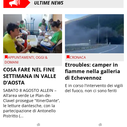
ULTIME NEWS
APPUNTAMENTI
,
OGGI &
CRONACA
DOMANI
Etroubles: camper in
COSA FARE NEL FINE
fiamme nella galleria
SETTIMANA IN VALLE
di Echevennoz
D’AOSTA
E in corso l'intervento dei vigili
SABATO 8 AGOSTO ALLEIN –
del fuoco, non ci sono feriti
All’area verde Le Plan-de-
Clavel prosegue “ItinerDante”,
le letture dantesche, con la
partecipazione di Antonello
Pistritto (...
di
di