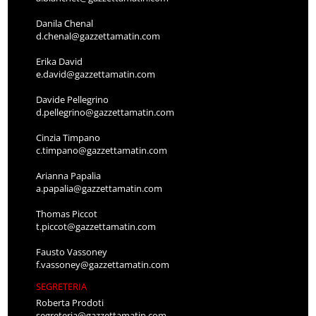
Danila Chenal
d.chenal@gazzettamatin.com
Erika David
e.david@gazzettamatin.com
Davide Pellegrino
d.pellegrino@gazzettamatin.com
Cinzia Timpano
c.timpano@gazzettamatin.com
Arianna Papalia
a.papalia@gazzettamatin.com
Thomas Piccot
t.piccot@gazzettamatin.com
Fausto Vassoney
f.vassoney@gazzettamatin.com
SEGRETERIA
Roberta Prodoti
segreteria@gazzettamatin.com