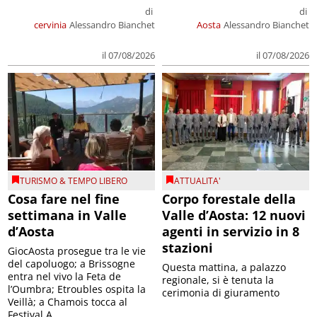
di
di
cervinia
Alessandro Bianchet
Aosta
Alessandro Bianchet
il 07/08/2026
il 07/08/2026
TURISMO & TEMPO LIBERO
ATTUALITA'
Cosa fare nel fine
Corpo forestale della
settimana in Valle
Valle d’Aosta: 12 nuovi
d’Aosta
agenti in servizio in 8
stazioni
GiocAosta prosegue tra le vie
del capoluogo; a Brissogne
Questa mattina, a palazzo
entra nel vivo la Feta de
regionale, si è tenuta la
l’Oumbra; Etroubles ospita la
cerimonia di giuramento
Veillà; a Chamois tocca al
Festival A...