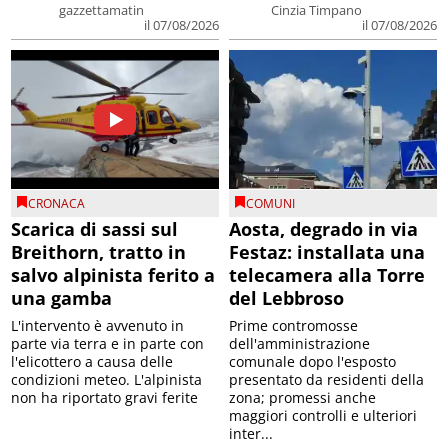
gazzettamatin
Cinzia Timpano
il 07/08/2026
il 07/08/2026
CRONACA
COMUNI
Scarica di sassi sul
Aosta, degrado in via
Breithorn, tratto in
Festaz: installata una
salvo alpinista ferito a
telecamera alla Torre
una gamba
del Lebbroso
L'intervento è avvenuto in
Prime contromosse
parte via terra e in parte con
dell'amministrazione
l'elicottero a causa delle
comunale dopo l'esposto
condizioni meteo. L'alpinista
presentato da residenti della
non ha riportato gravi ferite
zona; promessi anche
maggiori controlli e ulteriori
inter...