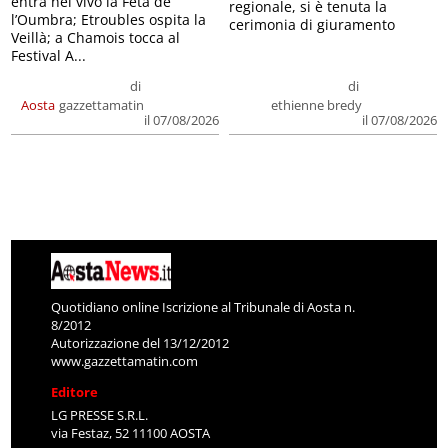
entra nel vivo la Feta de
regionale, si è tenuta la
l’Oumbra; Etroubles ospita la
cerimonia di giuramento
Veillà; a Chamois tocca al
Festival A...
di
di
Aosta
gazzettamatin
ethienne bredy
il 07/08/2026
il 07/08/2026
Quotidiano online Iscrizione al Tribunale di Aosta n.
8/2012
Autorizzazione del 13/12/2012
www.gazzettamatin.com
Editore
LG PRESSE S.R.L.
via Festaz, 52 11100 AOSTA