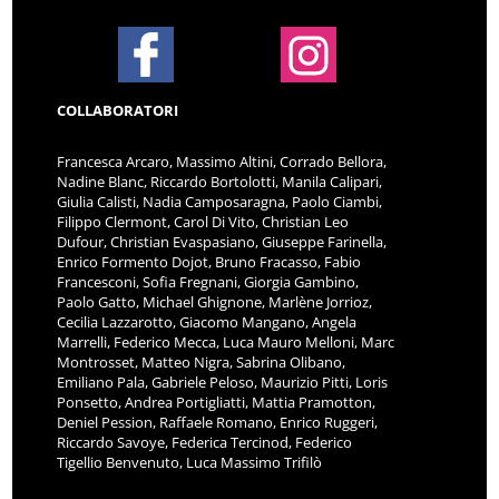
COLLABORATORI
Francesca Arcaro, Massimo Altini, Corrado Bellora,
Nadine Blanc, Riccardo Bortolotti, Manila Calipari,
Giulia Calisti, Nadia Camposaragna, Paolo Ciambi,
Filippo Clermont, Carol Di Vito, Christian Leo
Dufour, Christian Evaspasiano, Giuseppe Farinella,
Enrico Formento Dojot, Bruno Fracasso, Fabio
Francesconi, Sofia Fregnani, Giorgia Gambino,
Paolo Gatto, Michael Ghignone, Marlène Jorrioz,
Cecilia Lazzarotto, Giacomo Mangano, Angela
Marrelli, Federico Mecca, Luca Mauro Melloni, Marc
Montrosset, Matteo Nigra, Sabrina Olibano,
Emiliano Pala, Gabriele Peloso, Maurizio Pitti, Loris
Ponsetto, Andrea Portigliatti, Mattia Pramotton,
Deniel Pession, Raffaele Romano, Enrico Ruggeri,
Riccardo Savoye, Federica Tercinod, Federico
Tigellio Benvenuto, Luca Massimo Trifilò