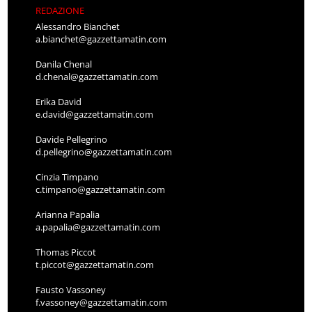
REDAZIONE
Alessandro Bianchet
a.bianchet@gazzettamatin.com
Danila Chenal
d.chenal@gazzettamatin.com
Erika David
e.david@gazzettamatin.com
Davide Pellegrino
d.pellegrino@gazzettamatin.com
Cinzia Timpano
c.timpano@gazzettamatin.com
Arianna Papalia
a.papalia@gazzettamatin.com
Thomas Piccot
t.piccot@gazzettamatin.com
Fausto Vassoney
f.vassoney@gazzettamatin.com