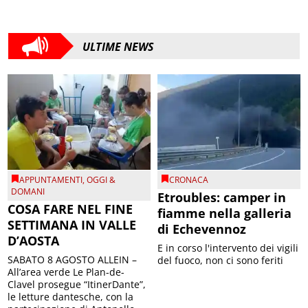
ULTIME NEWS
APPUNTAMENTI
,
OGGI &
CRONACA
DOMANI
Etroubles: camper in
COSA FARE NEL FINE
fiamme nella galleria
SETTIMANA IN VALLE
di Echevennoz
D’AOSTA
E in corso l'intervento dei vigili
SABATO 8 AGOSTO ALLEIN –
del fuoco, non ci sono feriti
All’area verde Le Plan-de-
Clavel prosegue “ItinerDante”,
le letture dantesche, con la