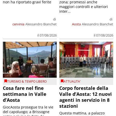
non ha riportato gravi ferite
zona; promessi anche
maggiori controlli e ulteriori
inter...
di
di
cervinia
Alessandro Bianchet
Aosta
Alessandro Bianchet
il 07/08/2026
il 07/08/2026
TURISMO & TEMPO LIBERO
ATTUALITA'
Cosa fare nel fine
Corpo forestale della
settimana in Valle
Valle d’Aosta: 12 nuovi
d’Aosta
agenti in servizio in 8
stazioni
GiocAosta prosegue tra le vie
del capoluogo; a Brissogne
Questa mattina, a palazzo