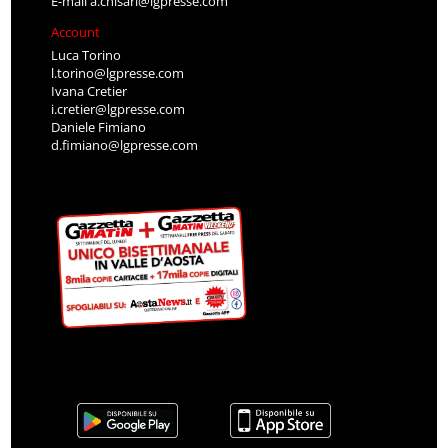
E-mail
a.chisari@lgpresse.com
Account
Luca Torino
l.torino@lgpresse.com
Ivana Cretier
i.cretier@lgpresse.com
Daniele Fimiano
d.fimiano@lgpresse.com