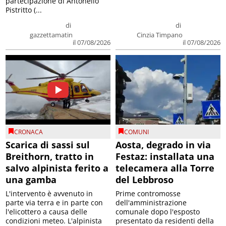
partecipazione di Antonello
Pistritto (...
di
di
gazzettamatin
Cinzia Timpano
il 07/08/2026
il 07/08/2026
CRONACA
COMUNI
Scarica di sassi sul
Aosta, degrado in via
Breithorn, tratto in
Festaz: installata una
salvo alpinista ferito a
telecamera alla Torre
una gamba
del Lebbroso
L'intervento è avvenuto in
Prime contromosse
parte via terra e in parte con
dell'amministrazione
l'elicottero a causa delle
comunale dopo l'esposto
condizioni meteo. L'alpinista
presentato da residenti della