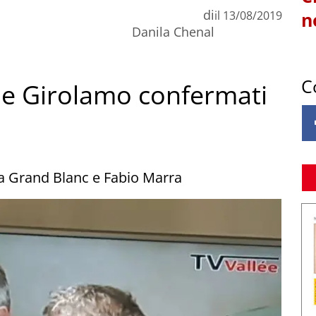
di
il
13/08/2019
n
Danila Chenal
C
e Girolamo confermati
ia Grand Blanc e Fabio Marra