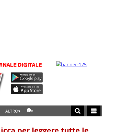
ALTRO
licca per leggere tutte le