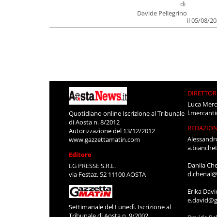
di
Davide Pellegrino
il 05/08/2
DIRETTOR
Luca Merc
l.mercant
Quotidiano online Iscrizione al Tribunale
di Aosta n. 8/2012
REDAZIO
Autorizzazione del 13/12/2012
Alessandr
www.gazzettamatin.com
a.bianche
Editore
Danila Ch
LG PRESSE S.R.L.
d.chenal@
via Festaz, 52 11100 AOSTA
Erika Davi
e.david@g
Settimanale del Lunedì. Iscrizione al
Tribunale di Aosta n. 9/2002