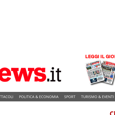
TTACOLI
POLITICA & ECONOMIA
SPORT
TURISMO & EVENTI
C