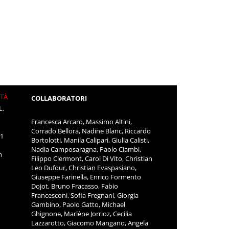
ITÀ
COLLABORATORI
L.
Francesca Arcaro, Massimo Altini,
Corrado Bellora, Nadine Blanc, Riccardo
11
Bortolotti, Manila Calipari, Giulia Calisti,
Nadia Camposaragna, Paolo Ciambi,
m
Filippo Clermont, Carol Di Vito, Christian
Leo Dufour, Christian Evaspasiano,
Giuseppe Farinella, Enrico Formento
Dojot, Bruno Fracasso, Fabio
Francesconi, Sofia Fregnani, Giorgia
Gambino, Paolo Gatto, Michael
Ghignone, Marlène Jorrioz, Cecilia
Lazzarotto, Giacomo Mangano, Angela