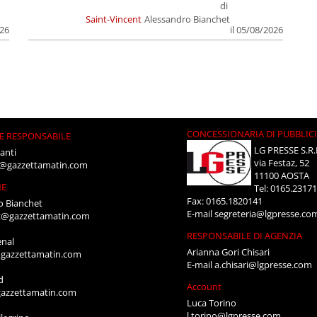
di
Saint-Vincent
Alessandro Bianchet
026
il 05/08/2026
CONCESSIONARIA DI PUBBLIC
E RESPONSABILE
LG PRESSE S.R.
anti
via Festaz, 52
i@gazzettamatin.com
11100 AOSTA
NE
Tel: 0165.2317
Fax: 0165.1820141
o Bianchet
E-mail
segreteria@lgpresse.co
t@gazzettamatin.com
RESPONSABILE DI AGENZIA
enal
Arianna Gori Chisari
gazzettamatin.com
E-mail
a.chisari@lgpresse.com
d
Account
azzettamatin.com
Luca Torino
l.torino@lgpresse.com