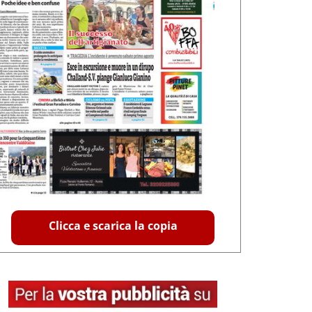
Clicca e scarica la copia