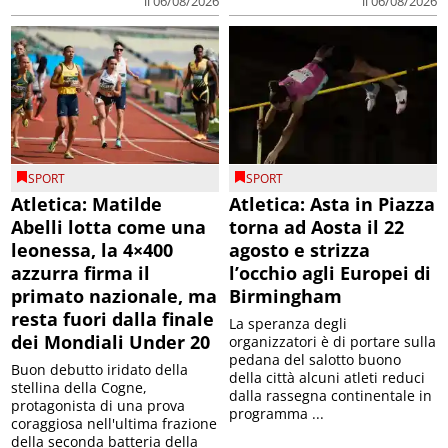
il 06/08/2026
il 06/08/2026
SPORT
SPORT
Atletica: Matilde
Atletica: Asta in Piazza
Abelli lotta come una
torna ad Aosta il 22
leonessa, la 4×400
agosto e strizza
azzurra firma il
l’occhio agli Europei di
primato nazionale, ma
Birmingham
resta fuori dalla finale
La speranza degli
dei Mondiali Under 20
organizzatori è di portare sulla
pedana del salotto buono
Buon debutto iridato della
della città alcuni atleti reduci
stellina della Cogne,
dalla rassegna continentale in
protagonista di una prova
programma ...
coraggiosa nell'ultima frazione
della seconda batteria della