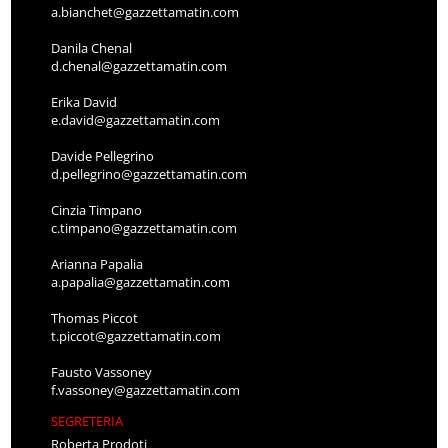
a.bianchet@gazzettamatin.com
Danila Chenal
d.chenal@gazzettamatin.com
Erika David
e.david@gazzettamatin.com
Davide Pellegrino
d.pellegrino@gazzettamatin.com
Cinzia Timpano
c.timpano@gazzettamatin.com
Arianna Papalia
a.papalia@gazzettamatin.com
Thomas Piccot
t.piccot@gazzettamatin.com
Fausto Vassoney
f.vassoney@gazzettamatin.com
SEGRETERIA
Roberta Prodoti