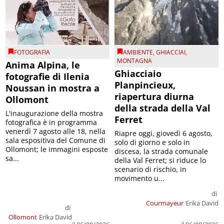
FOTOGRAFIA
AMBIENTE
,
GHIACCIAI
,
MONTAGNA
Anima Alpina, le
Ghiacciaio
fotografie di Ilenia
Planpincieux,
Noussan in mostra a
riapertura diurna
Ollomont
della strada della Val
L'inaugurazione della mostra
Ferret
fotografica è in programma
venerdì 7 agosto alle 18, nella
Riapre oggi, giovedì 6 agosto,
sala espositiva del Comune di
solo di giorno e solo in
Ollomont; le immagini esposte
discesa, la strada comunale
sa...
della Val Ferret; si riduce lo
scenario di rischio, in
movimento u...
di
Courmayeur
Erika David
di
Ollomont
Erika David