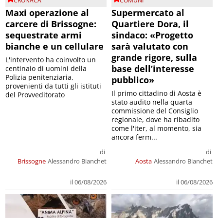
CRONACA
COMUNI
Maxi operazione al
Supermercato al
carcere di Brissogne:
Quartiere Dora, il
sequestrate armi
sindaco: «Progetto
bianche e un cellulare
sarà valutato con
grande rigore, sulla
L'intervento ha coinvolto un
base dell’interesse
centinaio di uomini della
Polizia penitenziaria,
pubblico»
provenienti da tutti gli istituti
Il primo cittadino di Aosta è
del Provveditorato
stato audito nella quarta
commissione del Consiglio
regionale, dove ha ribadito
come l'iter, al momento, sia
ancora ferm...
di
di
Brissogne
Alessandro Bianchet
Aosta
Alessandro Bianchet
il 06/08/2026
il 06/08/2026