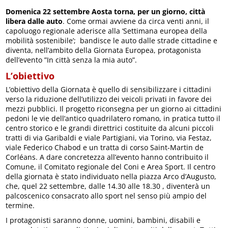
Domenica 22 settembre Aosta torna, per un giorno, città
libera dalle auto
. Come ormai avviene da circa venti anni, il
capoluogo regionale aderisce alla ‘Settimana europea della
mobilità sostenibile’; bandisce le auto dalle strade cittadine e
diventa, nell’ambito della Giornata Europea, protagonista
dell’evento ”In città senza la mia auto”.
L’obiettivo
L’obiettivo della Giornata è quello di sensibilizzare i cittadini
verso la riduzione dell’utilizzo dei veicoli privati in favore dei
mezzi pubblici. Il progetto riconsegna per un giorno ai cittadini
pedoni le vie dell’antico quadrilatero romano, in pratica tutto il
centro storico e le grandi direttrici costituite da alcuni piccoli
tratti di via Garibaldi e viale Partigiani, via Torino, via Festaz,
viale Federico Chabod e un tratta di corso Saint-Martin de
Corléans. A dare concretezza all’evento hanno contribuito il
Comune, il Comitato regionale del Coni e Area Sport. Il centro
della giornata è stato individuato nella piazza Arco d’Augusto,
che, quel 22 settembre, dalle 14.30 alle 18.30 , diventerà un
palcoscenico consacrato allo sport nel senso più ampio del
termine.
I protagonisti saranno donne, uomini, bambini, disabili e