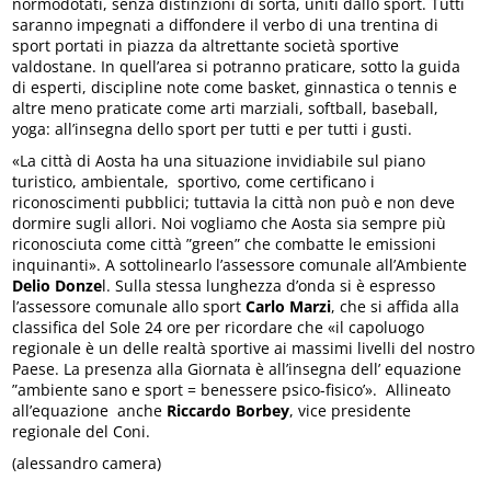
normodotati, senza distinzioni di sorta, uniti dallo sport. Tutti
saranno impegnati a diffondere il verbo di una trentina di
sport portati in piazza da altrettante società sportive
valdostane. In quell’area si potranno praticare, sotto la guida
di esperti, discipline note come basket, ginnastica o tennis e
altre meno praticate come arti marziali, softball, baseball,
yoga: all’insegna dello sport per tutti e per tutti i gusti.
«La città di Aosta ha una situazione invidiabile sul piano
turistico, ambientale, sportivo, come certificano i
riconoscimenti pubblici; tuttavia la città non può e non deve
dormire sugli allori. Noi vogliamo che Aosta sia sempre più
riconosciuta come città ”green” che combatte le emissioni
inquinanti». A sottolinearlo l’assessore comunale all’Ambiente
Delio Donze
l. Sulla stessa lunghezza d’onda si è espresso
l’assessore comunale allo sport
Carlo Marzi
, che si affida alla
classifica del Sole 24 ore per ricordare che «il capoluogo
regionale è un delle realtà sportive ai massimi livelli del nostro
Paese. La presenza alla Giornata è all’insegna dell’ equazione
”ambiente sano e sport = benessere psico-fisico’». Allineato
all’equazione anche
Riccardo Borbey
, vice presidente
regionale del Coni.
(alessandro camera)