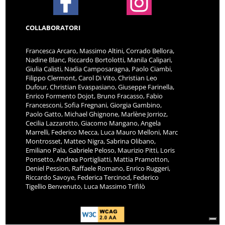
COLLABORATORI
Francesca Arcaro, Massimo Altini, Corrado Bellora,
Nadine Blanc, Riccardo Bortolotti, Manila Calipari,
Giulia Calisti, Nadia Camposaragna, Paolo Ciambi,
Filippo Clermont, Carol Di Vito, Christian Leo
Dufour, Christian Evaspasiano, Giuseppe Farinella,
Enrico Formento Dojot, Bruno Fracasso, Fabio
Francesconi, Sofia Fregnani, Giorgia Gambino,
Paolo Gatto, Michael Ghignone, Marlène Jorrioz,
Cecilia Lazzarotto, Giacomo Mangano, Angela
Marrelli, Federico Mecca, Luca Mauro Melloni, Marc
Montrosset, Matteo Nigra, Sabrina Olibano,
Emiliano Pala, Gabriele Peloso, Maurizio Pitti, Loris
Ponsetto, Andrea Portigliatti, Mattia Pramotton,
Deniel Pession, Raffaele Romano, Enrico Ruggeri,
Riccardo Savoye, Federica Tercinod, Federico
Tigellio Benvenuto, Luca Massimo Trifilò