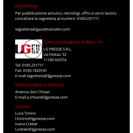
CONTATTACI
Per pubblicazione annunci, necrologi, offro e cerco lavoro,
contattare la segreteria al numero: 0165/231711
segreteria@gazzettamatin.com
CONCESSIONARIA DI PUBBLICITÀ
LG PRESSE S.R.L.
via Festaz, 52
11100 AOSTA
Tel: 0165.231711
Fax: 0165.1820141
E-mail
segreteria@lgpresse.com
RESPONSABILE DI AGENZIA
Arianna Gori Chisari
E-mail
a.chisari@lgpresse.com
Account
Luca Torino
l.torino@lgpresse.com
Ivana Cretier
i.cretier@lgpresse.com