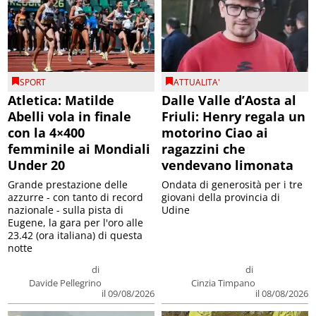
SPORT
ATTUALITA'
Atletica: Matilde
Dalle Valle d’Aosta al
Abelli vola in finale
Friuli: Henry regala un
con la 4×400
motorino Ciao ai
femminile ai Mondiali
ragazzini che
Under 20
vendevano limonata
Grande prestazione delle
Ondata di generosità per i tre
azzurre - con tanto di record
giovani della provincia di
nazionale - sulla pista di
Udine
Eugene, la gara per l'oro alle
23.42 (ora italiana) di questa
notte
di
di
Davide Pellegrino
Cinzia Timpano
il 09/08/2026
il 08/08/2026