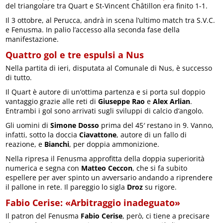
del triangolare tra Quart e St-Vincent Châtillon era finito 1-1.
Il 3 ottobre, al Perucca, andrà in scena l’ultimo match tra S.V.C.
e Fenusma. In palio l’accesso alla seconda fase della
manifestazione.
Quattro gol e tre espulsi a Nus
Nella partita di ieri, disputata al Comunale di Nus, è successo
di tutto.
Il Quart è autore di un’ottima partenza e si porta sul doppio
vantaggio grazie alle reti di
Giuseppe Rao
e
Alex Arlian
.
Entrambi i gol sono arrivati sugli sviluppi di calcio d’angolo.
Gli uomini di
Simone Dosso
prima del 45′ restano in 9. Vanno,
infatti, sotto la doccia
Ciavattone
, autore di un fallo di
reazione, e
Bianchi
, per doppia ammonizione.
Nella ripresa il Fenusma approfitta della doppia superiorità
numerica e segna con
Matteo Ceccon
, che si fa subito
espellere per aver spinto un avversario andando a riprendere
il pallone in rete. Il pareggio lo sigla
Droz
su rigore.
Fabio Cerise: «Arbitraggio inadeguato»
Il patron del Fenusma
Fabio Cerise
, però, ci tiene a precisare