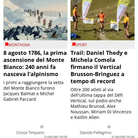
MONTAGNA
SPORT
8 agosto 1786, la prima
Trail: Daniel Thedy e
ascensione del Monte
Michela Comola
Bianco: 240 anni fa
firmano il Vertical
nasceva l’alpinismo
Brusson-Bringuez a
tempo di record
I primi a raggiungere la vetta
del Monte Bianco furono
Oltre 200 atleti al via
Jacques Balmat e Michel
dell'ultima tappa del Défì
Gabriel Paccard
Vertical, sul podio anche
Mathieu Brunod, Alex
Noussan, Miriam Di Vincenzo
e Kaitlin Allen
di
di
Cinzia Timpano
Davide Pellegrino
il 08/08/2026
il 08/08/2026