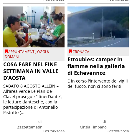
APPUNTAMENTI
,
OGGI &
CRONACA
DOMANI
Etroubles: camper in
COSA FARE NEL FINE
fiamme nella galleria
SETTIMANA IN VALLE
di Echevennoz
D’AOSTA
E in corso l'intervento dei vigili
SABATO 8 AGOSTO ALLEIN –
del fuoco, non ci sono feriti
All’area verde Le Plan-de-
Clavel prosegue “ItinerDante”,
le letture dantesche, con la
partecipazione di Antonello
Pistritto (...
di
di
gazzettamatin
Cinzia Timpano
il 07/08/2026
il 07/08/2026