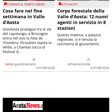
TURISMO & TEMPO LIBERO
ATTUALITA'
Cosa fare nel fine
Corpo forestale della
settimana in Valle
Valle d’Aosta: 12 nuovi
d’Aosta
agenti in servizio in 8
stazioni
GiocAosta prosegue tra le vie
del capoluogo; a Brissogne
Questa mattina, a palazzo
entra nel vivo la Feta de
regionale, si è tenuta la
l’Oumbra; Etroubles ospita la
cerimonia di giuramento
Veillà; a Chamois tocca al
Festival A...
di
di
Aosta
gazzettamatin
ethienne bredy
il 07/08/2026
il 07/08/2026