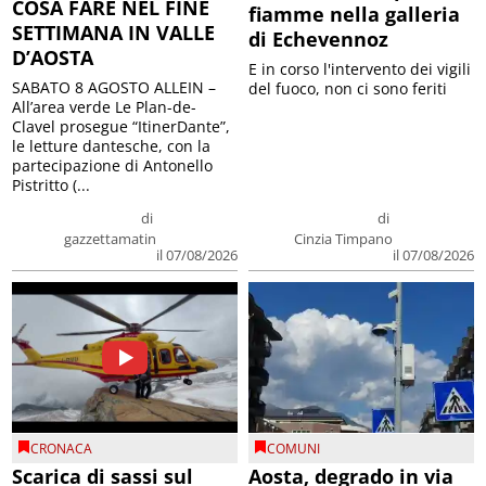
COSA FARE NEL FINE
fiamme nella galleria
SETTIMANA IN VALLE
di Echevennoz
D’AOSTA
E in corso l'intervento dei vigili
SABATO 8 AGOSTO ALLEIN –
del fuoco, non ci sono feriti
All’area verde Le Plan-de-
Clavel prosegue “ItinerDante”,
le letture dantesche, con la
partecipazione di Antonello
Pistritto (...
di
di
gazzettamatin
Cinzia Timpano
il 07/08/2026
il 07/08/2026
CRONACA
COMUNI
Scarica di sassi sul
Aosta, degrado in via