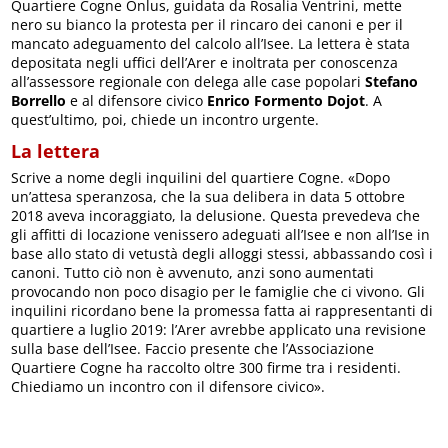
Quartiere Cogne Onlus, guidata da Rosalia Ventrini, mette
nero su bianco la protesta per il rincaro dei canoni e per il
mancato adeguamento del calcolo all’Isee. La lettera è stata
depositata negli uffici dell’Arer e inoltrata per conoscenza
all’assessore regionale con delega alle case popolari
Stefano
Borrello
e al difensore civico
Enrico Formento Dojot
. A
quest’ultimo, poi, chiede un incontro urgente.
La lettera
Scrive a nome degli inquilini del quartiere Cogne. «Dopo
un’attesa speranzosa, che la sua delibera in data 5 ottobre
2018 aveva incoraggiato, la delusione. Questa prevedeva che
gli affitti di locazione venissero adeguati all’Isee e non all’Ise in
base allo stato di vetustà degli alloggi stessi, abbassando così i
canoni. Tutto ciò non è avvenuto, anzi sono aumentati
provocando non poco disagio per le famiglie che ci vivono. Gli
inquilini ricordano bene la promessa fatta ai rappresentanti di
quartiere a luglio 2019: l’Arer avrebbe applicato una revisione
sulla base dell’Isee. Faccio presente che l’Associazione
Quartiere Cogne ha raccolto oltre 300 firme tra i residenti.
Chiediamo un incontro con il difensore civico».