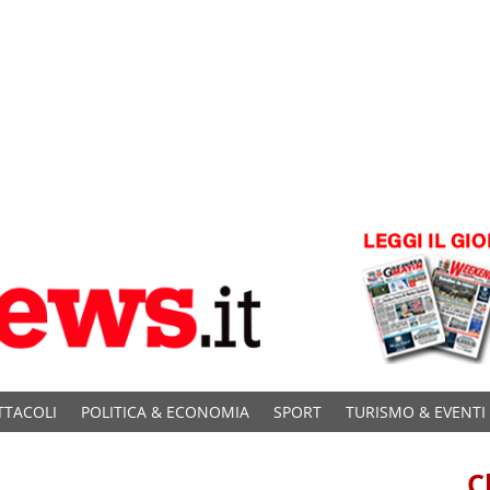
TTACOLI
POLITICA & ECONOMIA
SPORT
TURISMO & EVENTI
C