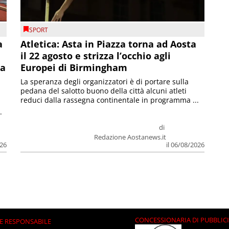
SPORT
a
Atletica: Asta in Piazza torna ad Aosta
il 22 agosto e strizza l’occhio agli
la
Europei di Birmingham
La speranza degli organizzatori è di portare sulla
pedana del salotto buono della città alcuni atleti
reduci dalla rassegna continentale in programma ...
.
di
Redazione Aostanews.it
026
il 06/08/2026
CONCESSIONARIA DI PUBBLIC
E RESPONSABILE