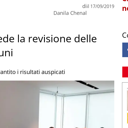
di
il
17/09/2019
n
Danila Chenal
C
ede la revisione delle
uni
ntito i risultati auspicati