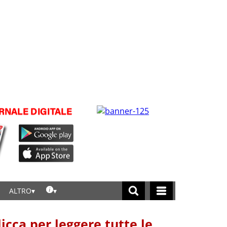
ALTRO
licca per leggere tutte le