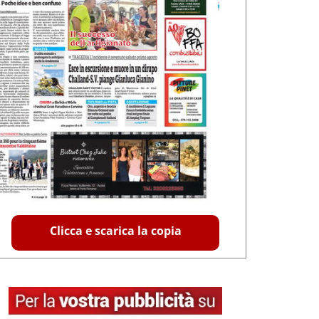
Clicca e scarica la copia