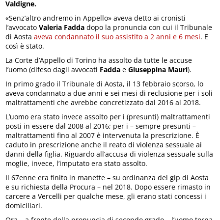
Valdigne.
«Senz’altro andremo in Appello» aveva detto ai cronisti
l’avvocato
Valeria Fadda
dopo la pronuncia con cui il Tribunale
di Aosta
aveva condannato il suo assistito a 2 anni e 6 mesi
. E
così è stato.
La Corte d’Appello di Torino ha assolto da tutte le accuse
l’uomo (difeso dagli avvocati
Fadda
e
Giuseppina Mauri
).
In primo grado il Tribunale di Aosta, il 13 febbraio scorso, lo
aveva condannato a due anni e sei mesi di reclusione per i soli
maltrattamenti che avrebbe concretizzato dal 2016 al 2018.
L’uomo era stato invece assolto per i (presunti) maltrattamenti
posti in essere dal 2008 al 2016; per i – sempre presunti –
maltrattamenti fino al 2007 è intervenuta la prescrizione. È
caduto in prescrizione anche il reato di violenza sessuale ai
danni della figlia. Riguardo all’accusa di violenza sessuale sulla
moglie, invece, l’imputato era stato assolto.
Il 67enne era finito in manette – su ordinanza del gip di Aosta
e su richiesta della Procura – nel 2018. Dopo essere rimasto in
carcere a Vercelli per qualche mese, gli erano stati concessi i
domiciliari.
Ora – a fronte della pronuncia di secondo grado – l’uomo torna