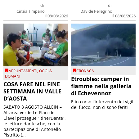
di
di
Cinzia Timpano
Davide Pellegrino
il 08/08/2026
il 08/08/2026
APPUNTAMENTI
,
OGGI &
CRONACA
DOMANI
Etroubles: camper in
COSA FARE NEL FINE
fiamme nella galleria
SETTIMANA IN VALLE
di Echevennoz
D’AOSTA
E in corso l'intervento dei vigili
SABATO 8 AGOSTO ALLEIN –
del fuoco, non ci sono feriti
All’area verde Le Plan-de-
Clavel prosegue “ItinerDante”,
le letture dantesche, con la
partecipazione di Antonello
Pistritto (...