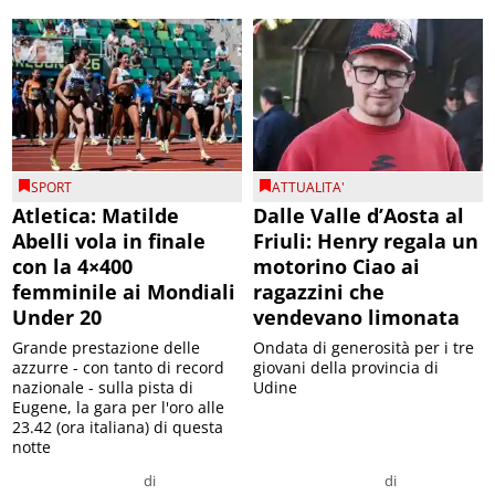
SPORT
ATTUALITA'
Atletica: Matilde
Dalle Valle d’Aosta al
Abelli vola in finale
Friuli: Henry regala un
con la 4×400
motorino Ciao ai
femminile ai Mondiali
ragazzini che
Under 20
vendevano limonata
Grande prestazione delle
Ondata di generosità per i tre
azzurre - con tanto di record
giovani della provincia di
nazionale - sulla pista di
Udine
Eugene, la gara per l'oro alle
23.42 (ora italiana) di questa
notte
di
di