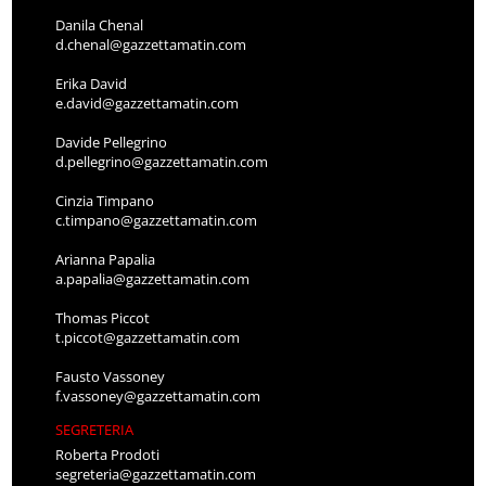
Danila Chenal
d.chenal@gazzettamatin.com
Erika David
e.david@gazzettamatin.com
Davide Pellegrino
d.pellegrino@gazzettamatin.com
Cinzia Timpano
c.timpano@gazzettamatin.com
Arianna Papalia
a.papalia@gazzettamatin.com
Thomas Piccot
t.piccot@gazzettamatin.com
Fausto Vassoney
f.vassoney@gazzettamatin.com
SEGRETERIA
Roberta Prodoti
segreteria@gazzettamatin.com