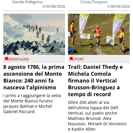
Davide Pellegrino
Cinzia Timpano
il 09/08/2026
il 08/08/2026
MONTAGNA
SPORT
8 agosto 1786, la prima
Trail: Daniel Thedy e
ascensione del Monte
Michela Comola
Bianco: 240 anni fa
firmano il Vertical
nasceva l’alpinismo
Brusson-Bringuez a
tempo di record
I primi a raggiungere la vetta
del Monte Bianco furono
Oltre 200 atleti al via
Jacques Balmat e Michel
dell'ultima tappa del Défì
Gabriel Paccard
Vertical, sul podio anche
Mathieu Brunod, Alex
Noussan, Miriam Di Vincenzo
e Kaitlin Allen