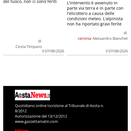
del fuoco, non ci sono feriti
L'intervento è avvenuto in
parte via terra e in parte con
l'elicottero a causa delle
condizioni meteo. L'alpinista
non ha riportato gravi ferite
di
cervinia
Alessandro Bianchet
di
Cinzia Timpano
il 07/08/2026
il 07/08/2026
Quotidiano online Iscrizione al Tribunale di Aosta n.
8/2012
Autorizzazione del 13/12/2012
www.gazzettamatin.com
Editore