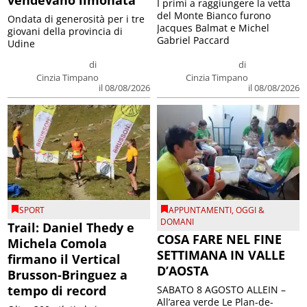
vendevano limonata
I primi a raggiungere la vetta
del Monte Bianco furono
Ondata di generosità per i tre
Jacques Balmat e Michel
giovani della provincia di
Gabriel Paccard
Udine
di
di
Cinzia Timpano
Cinzia Timpano
il 08/08/2026
il 08/08/2026
SPORT
APPUNTAMENTI
,
OGGI &
DOMANI
Trail: Daniel Thedy e
COSA FARE NEL FINE
Michela Comola
SETTIMANA IN VALLE
firmano il Vertical
D’AOSTA
Brusson-Bringuez a
tempo di record
SABATO 8 AGOSTO ALLEIN –
All’area verde Le Plan-de-