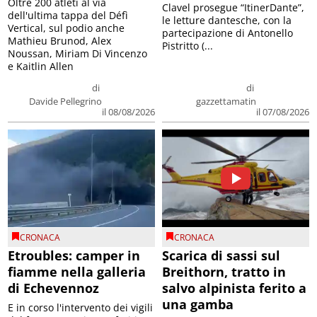
Oltre 200 atleti al via
Clavel prosegue “ItinerDante”,
dell'ultima tappa del Défì
le letture dantesche, con la
Vertical, sul podio anche
partecipazione di Antonello
Mathieu Brunod, Alex
Pistritto (...
Noussan, Miriam Di Vincenzo
e Kaitlin Allen
di
di
Davide Pellegrino
gazzettamatin
il 08/08/2026
il 07/08/2026
CRONACA
CRONACA
Etroubles: camper in
Scarica di sassi sul
fiamme nella galleria
Breithorn, tratto in
di Echevennoz
salvo alpinista ferito a
una gamba
E in corso l'intervento dei vigili