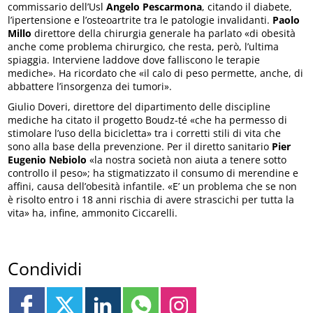
commissario dell’Usl
Angelo Pescarmona
, citando il diabete,
l’ipertensione e l’osteoartrite tra le patologie invalidanti.
Paolo
Millo
direttore della chirurgia generale ha parlato «di obesità
anche come problema chirurgico, che resta, però, l’ultima
spiaggia. Interviene laddove dove falliscono le terapie
mediche». Ha ricordato che «il calo di peso permette, anche, di
abbattere l’insorgenza dei tumori».
Giulio Doveri, direttore del dipartimento delle discipline
mediche ha citato il progetto Boudz-té «che ha permesso di
stimolare l’uso della bicicletta» tra i corretti stili di vita che
sono alla base della prevenzione. Per il diretto sanitario
Pier
Eugenio Nebiolo
«la nostra società non aiuta a tenere sotto
controllo il peso»; ha stigmatizzato il consumo di merendine e
affini, causa dell’obesità infantile. «E’ un problema che se non
è risolto entro i 18 anni rischia di avere strascichi per tutta la
vita» ha, infine, ammonito Ciccarelli.
Condividi