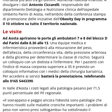
divulgare i dati
Antonio Ciccarelli
, responsabile del
dipartimento Dietologia e Nutrizione clinica dell’ospedale
Umberto Parini di Aosta, nell’ambito della conferenza stampa
di promozione delle iniziative dell’
Obesity Day in programma
il 10 ottobre su tutto il territorio nazionale.
Le visite
Ad Aosta apriranno le porte gli ambulatori 7 e 8 del blocco D
del Parini dalle 8.30 alle 13
. Una équipe medica e
infermieristica provvederà alla misurazione del peso,
dell’altezza, della circonferenza vita, della pressione arteriosa
e della glicemia per determinare la classe di rischio. Seguirà
un colloquio con un dietista e l’infermiere. Per i pazienti con
l’indice di massa corporea superiore a 35 è previsto un
colloquio informativo con i medici della chirurgia bariatrica.
Per accedere ai servizi
basterà la prenotazione, telefonando
allo 0165 5443390
.
In Valle d’Aosta i costi legati alla patologia pesano per l’1,5
punti percentuale del Pil regionale.
«Il sovrappeso e peggio ancora l’obesità sono patologie che
hanno risvolti sulle malattie croniche importanti. I problemi di
peso non vanno presi sottogamba» ha sottolineato il