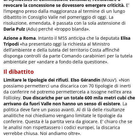
revocare la concessione se dovessero emergere criticità.
E’
l’impegno preso dalla maggioranza al termine di un lungo
dibattito in Consiglio Valle nel pomeriggio di oggi. La
risoluzione, emendata, è passata con la sola astensione di
Daria Pulz
(Adu) perché «troppo blanda».
Azione a Roma
. Intanto il M5S anticipa che la deputata
Elisa
Tripodi
«ha presentato oggi la richiesta al Ministro
dell’ambiente e della tutela del territorio Costa affinché
disponga controlli da parte Comando carabinieri per la tutela
ambientale per «andare a fondo della questione».
Il dibattito
Limitare le tipologie dei rifiuti
.
Elso Gérandin
(Mouv’). «Non
possiamo permetterci una discarica con 70 tipologie di inerti
da conferire né potremo permettercela a Issogne nell’ex area
Follioley.
Due discariche per un totale 600 mila metri cubi che
arrivano da fuori Valle non hanno un senso di esistere
. La
politica deve fare un passo avanti. Al di là delle risultanze
analitiche noi chiediamo vengano limitate le tipologie da
conferire. Questa è la partita vera da giocare. E’ chiaro che se
le analisi non rispettassero i codici europei, la discarica
verrebbe chiusa. Noi andiamo oltre».