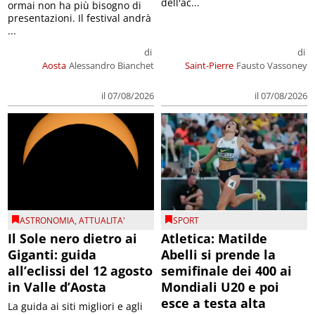
dell'ac...
ormai non ha più bisogno di
presentazioni. Il festival andrà
...
di
di
Aosta
Alessandro Bianchet
Saint-Pierre
Fausto Vassoney
il 07/08/2026
il 07/08/2026
ASTRONOMIA
,
ATTUALITA'
SPORT
Il Sole nero dietro ai
Atletica: Matilde
Giganti: guida
Abelli si prende la
all’eclissi del 12 agosto
semifinale dei 400 ai
in Valle d’Aosta
Mondiali U20 e poi
esce a testa alta
La guida ai siti migliori e agli