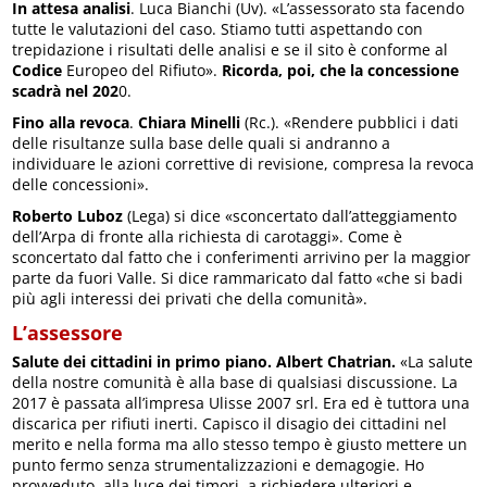
In attesa analisi
. Luca Bianchi (Uv). «L’assessorato sta facendo
tutte le valutazioni del caso. Stiamo tutti aspettando con
trepidazione i risultati delle analisi e se il sito è conforme al
Codice
Europeo del Rifiuto».
Ricorda, poi, che la concessione
scadrà nel 202
0.
Fino alla revoca
.
Chiara Minelli
(Rc.). «Rendere pubblici i dati
delle risultanze sulla base delle quali si andranno a
individuare le azioni correttive di revisione, compresa la revoca
delle concessioni».
Roberto Luboz
(Lega) si dice «sconcertato dall’atteggiamento
dell’Arpa di fronte alla richiesta di carotaggi». Come è
sconcertato dal fatto che i conferimenti arrivino per la maggior
parte da fuori Valle. Si dice rammaricato dal fatto «che si badi
più agli interessi dei privati che della comunità».
L’assessore
Salute dei cittadini in primo piano. Albert Chatrian.
«La salute
della nostre comunità è alla base di qualsiasi discussione. La
2017 è passata all’impresa Ulisse 2007 srl. Era ed è tuttora una
discarica per rifiuti inerti. Capisco il disagio dei cittadini nel
merito e nella forma ma allo stesso tempo è giusto mettere un
punto fermo senza strumentalizzazioni e demagogie. Ho
provveduto, alla luce dei timori, a richiedere ulteriori e