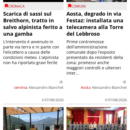
CRONACA
COMUNI
Scarica di sassi sul
Aosta, degrado in via
Breithorn, tratto in
Festaz: installata una
salvo alpinista ferito a
telecamera alla Torre
una gamba
del Lebbroso
L'intervento è avvenuto in
Prime contromosse
parte via terra e in parte con
dell'amministrazione
l'elicottero a causa delle
comunale dopo l'esposto
condizioni meteo. L'alpinista
presentato da residenti della
non ha riportato gravi ferite
zona; promessi anche
maggiori controlli e ulteriori
inter...
di
di
cervinia
Alessandro Bianchet
Aosta
Alessandro Bianchet
il 07/08/2026
il 07/08/2026