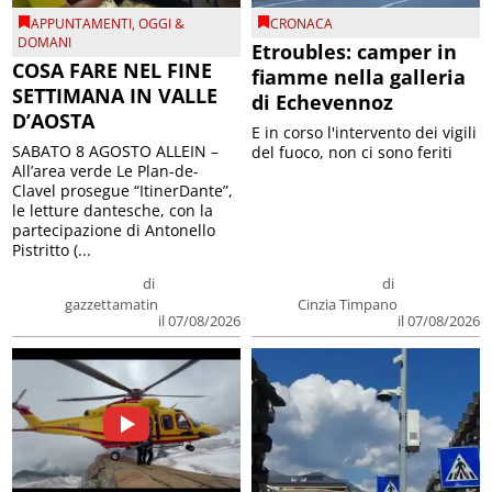
APPUNTAMENTI
,
OGGI &
CRONACA
DOMANI
Etroubles: camper in
COSA FARE NEL FINE
fiamme nella galleria
SETTIMANA IN VALLE
di Echevennoz
D’AOSTA
E in corso l'intervento dei vigili
SABATO 8 AGOSTO ALLEIN –
del fuoco, non ci sono feriti
All’area verde Le Plan-de-
Clavel prosegue “ItinerDante”,
le letture dantesche, con la
partecipazione di Antonello
Pistritto (...
di
di
gazzettamatin
Cinzia Timpano
il 07/08/2026
il 07/08/2026