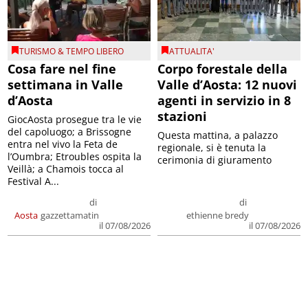
TURISMO & TEMPO LIBERO
ATTUALITA'
Cosa fare nel fine
Corpo forestale della
settimana in Valle
Valle d’Aosta: 12 nuovi
d’Aosta
agenti in servizio in 8
stazioni
GiocAosta prosegue tra le vie
del capoluogo; a Brissogne
Questa mattina, a palazzo
entra nel vivo la Feta de
regionale, si è tenuta la
l’Oumbra; Etroubles ospita la
cerimonia di giuramento
Veillà; a Chamois tocca al
Festival A...
di
di
Aosta
gazzettamatin
ethienne bredy
il 07/08/2026
il 07/08/2026