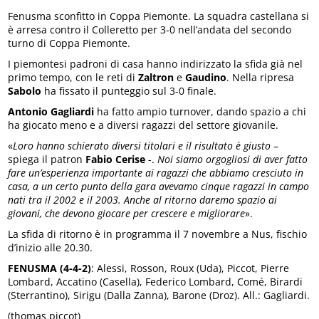
Fenusma sconfitto in Coppa Piemonte. La squadra castellana si
è arresa contro il Colleretto per 3-0 nell’andata del secondo
turno di Coppa Piemonte.
I piemontesi padroni di casa hanno indirizzato la sfida già nel
primo tempo, con le reti di
Zaltron
e
Gaudino
. Nella ripresa
Sabolo
ha fissato il punteggio sul 3-0 finale.
Antonio Gagliardi
ha fatto ampio turnover, dando spazio a chi
ha giocato meno e a diversi ragazzi del settore giovanile.
«
Loro hanno schierato diversi titolari e il risultato è giusto
–
spiega il patron
Fabio Cerise
-.
Noi siamo orgogliosi di aver fatto
fare un’esperienza importante ai ragazzi che abbiamo cresciuto in
casa, a un certo punto della gara avevamo cinque ragazzi in campo
nati tra il 2002 e il 2003. Anche al ritorno daremo spazio ai
giovani, che devono giocare per crescere e migliorare
».
La sfida di ritorno è in programma il 7 novembre a Nus, fischio
d’inizio alle 20.30.
FENUSMA (4-4-2)
: Alessi, Rosson, Roux (Uda), Piccot, Pierre
Lombard, Accatino (Casella), Federico Lombard, Comé, Birardi
(Sterrantino), Sirigu (Dalla Zanna), Barone (Droz). All.: Gagliardi.
(thomas piccot)