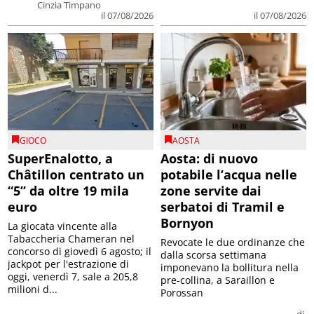
Cinzia Timpano
il 07/08/2026
il 07/08/2026
GIOCO
AOSTA
SuperEnalotto, a
Aosta: di nuovo
Châtillon centrato un
potabile l’acqua nelle
“5” da oltre 19 mila
zone servite dai
euro
serbatoi di Tramil e
Bornyon
La giocata vincente alla
Tabaccheria Chameran nel
Revocate le due ordinanze che
concorso di giovedì 6 agosto; il
dalla scorsa settimana
jackpot per l'estrazione di
imponevano la bollitura nella
oggi, venerdì 7, sale a 205,8
pre-collina, a Saraillon e
milioni d...
Porossan
di