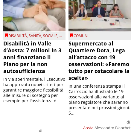
DISABILITÀ
,
SANITÀ
,
SOCIALE
, ...
COMUNI
Disabilità in Valle
Supermercato al
d’Aosta: 7 milioni in 3
Quartiere Dora, Lega
anni finanziano il
all’attacco con 19
Piano per la non
osservazioni: «Faremo
autosufficienza
tutto per ostacolare la
scelta»
In via sperimentale, l'Esecutivo
ha approvato nuovi criteri per
In una conferenza stampa il
garantire maggiore flessibilità
Carroccio ha illustrato le 19
alle misure di sostegno per
osservazioni alla variante al
esempio per l'assistenza d...
piano regolatore che saranno
presentate nei prossimi giorni.
S...
di
Aosta
Alessandro Bianchet
di