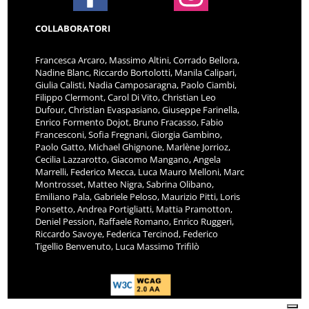
COLLABORATORI
Francesca Arcaro, Massimo Altini, Corrado Bellora,
Nadine Blanc, Riccardo Bortolotti, Manila Calipari,
Giulia Calisti, Nadia Camposaragna, Paolo Ciambi,
Filippo Clermont, Carol Di Vito, Christian Leo
Dufour, Christian Evaspasiano, Giuseppe Farinella,
Enrico Formento Dojot, Bruno Fracasso, Fabio
Francesconi, Sofia Fregnani, Giorgia Gambino,
Paolo Gatto, Michael Ghignone, Marlène Jorrioz,
Cecilia Lazzarotto, Giacomo Mangano, Angela
Marrelli, Federico Mecca, Luca Mauro Melloni, Marc
Montrosset, Matteo Nigra, Sabrina Olibano,
Emiliano Pala, Gabriele Peloso, Maurizio Pitti, Loris
Ponsetto, Andrea Portigliatti, Mattia Pramotton,
Deniel Pession, Raffaele Romano, Enrico Ruggeri,
Riccardo Savoye, Federica Tercinod, Federico
Tigellio Benvenuto, Luca Massimo Trifilò