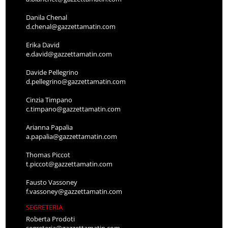
Danila Chenal
d.chenal@gazzettamatin.com
Erika David
e.david@gazzettamatin.com
Davide Pellegrino
d.pellegrino@gazzettamatin.com
Cinzia Timpano
c.timpano@gazzettamatin.com
Arianna Papalia
a.papalia@gazzettamatin.com
Thomas Piccot
t.piccot@gazzettamatin.com
Fausto Vassoney
f.vassoney@gazzettamatin.com
SEGRETERIA
Roberta Prodoti
segreteria@gazzettamatin.com