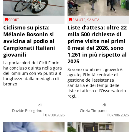
SPORT
SALUTE
,
SANITÀ
Ciclismo su pista:
Liste d’attesa: oltre 22
Mélanie Bosonin si
mila 500 richieste di
avvicina al podio ai
prime visite nei primi
Campionati Italiani
6 mesi del 2026, sono
giovanili
1.261 in più rispetto al
2025
La portacolori del Cicli Fiorin
ha concluso quinta nella gara
Si sono riuniti ieri, giovedì 6
dell'omnium con 95 punti a 8
agosto, l'Unità centrale di
lunghezze dalla medaglia di
gestione dell’assistenza
bronzo
sanitaria e dei tempi delle
liste di attesa e l'Osservatorio
regi...
di
di
Davide Pellegrino
Cinzia Timpano
il 07/08/2026
il 07/08/2026