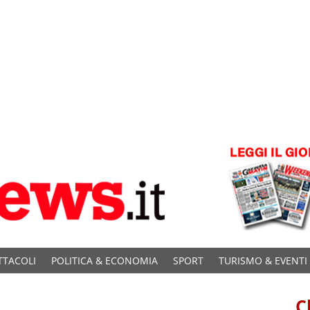
TTACOLI
POLITICA & ECONOMIA
SPORT
TURISMO & EVENTI
C