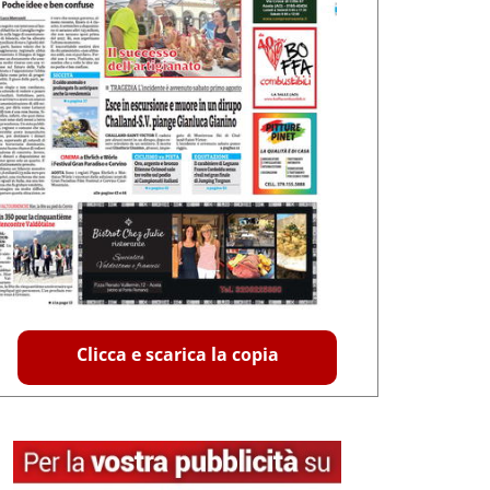
Clicca e scarica la copia