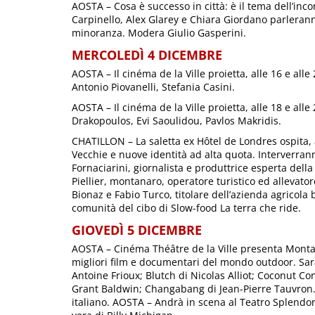
AOSTA – Cosa è successo in città: è il tema dell’inco
Carpinello, Alex Glarey e Chiara Giordano parlerann
minoranza. Modera Giulio Gasperini.
MERCOLEDÌ 4 DICEMBRE
AOSTA – Il cinéma de la Ville proietta, alle 16 e alle
Antonio Piovanelli, Stefania Casini.
AOSTA – Il cinéma de la Ville proietta, alle 18 e alle
Drakopoulos, Evi Saoulidou, Pavlos Makridis.
CHATILLON – La saletta ex Hôtel de Londres ospita, a
Vecchie e nuove identità ad alta quota. Interverrann
Fornaciarini, giornalista e produttrice esperta della
Piellier, montanaro, operatore turistico ed allevato
Bionaz e Fabio Turco, titolare dell’azienda agricola 
comunità del cibo di Slow-food La terra che ride.
GIOVEDÌ 5 DICEMBRE
AOSTA – Cinéma Théâtre de la Ville presenta Montag
migliori film e documentari del mondo outdoor. Sarann
Antoine Frioux; Blutch di Nicolas Alliot; Coconut Co
Grant Baldwin; Changabang di Jean-Pierre Tauvron. Tu
italiano. AOSTA – Andrà in scena al Teatro Splendor, 