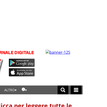
ALTRO
licca per leggere tutte le