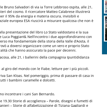
e Bruno Salvadori di via ia Torre Lebbroso ospita, alle 21,
steri del cosmo. Il ricercatore Matteo Calabrese illustrerà
r il 95% da energia e materia oscura, invisibili e
spaziale europea ESA riuscirà a misurare qualcosa che non è
alla presentazione del libro Lo Stato valdostano e la sua
 e Luca Poggiant
i.
Nell’incontro i due approfondiranno con
erso ma fondamentale della storia della Valle d’Aosta, il
trovò a doversi organizzare come un vero e proprio Stato
tralità che hanno assicurato la pace per decenni.
cosa, alle 21, i ballerini della compagnia Ipuntididanza
al giro del mondo con le Fiabe, letture per i più piccoli.
iva San Kloas. Nel pomeriggio, prima di passare di casa in
tutti i bambini caramelle e dolcetti.
no incontrare i cani San Bernardo.
le 19.30 Storie di accoglienza – Parole, disegni e fumetti di
ranieri – Storie di alfabetizzazione di Tiziana Gagliardi e