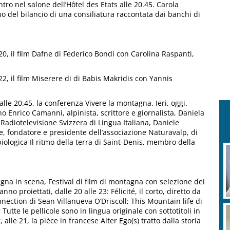
ntro nel salone dell’Hôtel des Etats alle 20.45. Carola
o del bilancio di una consiliatura raccontata dai banchi di
 20, il film Dafne di Federico Bondi con Carolina Raspanti,
 22, il film Miserere di di Babis Makridis con Yannis
lle 20.45, la conferenza Vivere la montagna. Ieri, oggi.
o Enrico Camanni, alpinista, scrittore e giornalista, Daniela
 Radiotelevisione Svizzera di Lingua Italiana, Daniele
re, fondatore e presidente dell’associazione Naturavalp, di
biologica Il ritmo della terra di Saint-Denis, membro della
na in scena, Festival di film di montagna con selezione dei
o proiettati, dalle 20 alle 23: Félicité, il corto, diretto da
nnection di Sean Villanueva O’Driscoll; This Mountain life di
tte le pellicole sono in lingua originale con sottotitoli in
alle 21, la pièce in francese Alter Ego(s) tratto dalla storia