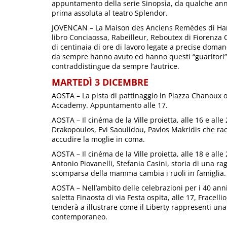
appuntamento della serie Sinopsìa, da qualche anno
prima assoluta al teatro Splendor.
JOVENCAN – La Maison des Anciens Remèdes di Hame
libro Conciaossa, Rabeilleur, Reboutex di Fiorenza 
di centinaia di ore di lavoro legate a precise doma
da sempre hanno avuto ed hanno questi “guaritori”,
contraddistingue da sempre l’autrice.
MARTEDÌ 3 DICEMBRE
AOSTA – La pista di pattinaggio in Piazza Chanoux o
Accademy. Appuntamento alle 17.
AOSTA – Il cinéma de la Ville proietta, alle 16 e alle
Drakopoulos, Evi Saoulidou, Pavlos Makridis che rac
accudire la moglie in coma.
AOSTA – Il cinéma de la Ville proietta, alle 18 e alle
Antonio Piovanelli, Stefania Casini, storia di una r
scomparsa della mamma cambia i ruoli in famiglia.
AOSTA – Nell’ambito delle celebrazioni per i 40 anni 
saletta Finaosta di via Festa ospita, alle 17, Fracel
tenderà a illustrare come il Liberty rappresenti un
contemporaneo.