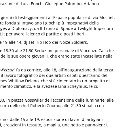
migrazione di Luca Enoch, Giuseppe Palumbo, Arianna
giorni di festeggiamenti all’Espace populaire di via Mochet.
te fonda si intavolano i giochi più impegnativi della
Ages a Diplomacy, da Il Trono di Spade a Twilight Imperium
it per avere l’elenco di partite e posti liberi.
 19 alle 14, dj set Hip Hop dei Noize Soldiers.
le 18.30 alle 21.30 Seduzioni personale di Vincenzo Calì che
 delle sue opere giovanili, che erano state incasellate nella
-Peccoz”
fa da cornice, alle 18, all’inaugurazione della terza
l lavoro fotografico dei due artisti ospiti quest’anno del
James Whitlow Delano, che si è cimentato in un progetto di
ento climatico, e la svedese Lina Scheynius, le cui
0, in piazza Gosswiler dell’accensione delle luminarie; alle
 cura dello chef Roberto Cuomo; alle 21.30 si balla con
smo, dalle 15 alle 19, esposizione di lavori di artigiani
i, creazioni in tessuto, a maglia, uncinetto e pannolenci,