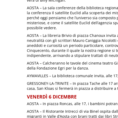
vera di Billy Michigan.
AOSTA – La sala conferenze della biblioteca regional
la conferenza Il satellite Euclid alla scoperta dei mi
perché oggi pensiamo che l’universo sia composto pe
misteriose, e come il satellite Euclid dell’agenzia 
possibile vedere.
AOSTA – La libreria Brivio di piazza Chanoux invita 
neutralità con gli scrittori Mauro Caniggia Nicolotti
aneddoti e curiosità un periodo particolare, controv
Cinquecento, durante il quale la nostra regione si 
indipendente, arrivando a stipulare trattati di neu
AOSTA – Calcheranno le tavole del cinema teatro Gia
della Fondazione Egri per la danza.
AYMAVILLES – La biblioteca comunale invita, alle 17, 
GRESSONEY-LA-TRINITE – In piazza Tache alle 17 arr
casa, San Kloas si fermerà in piazza a distribuire a 
VENERDÌ 6 DICEMBRE
AOSTA – In piazza Roncas, alle 17, i bambini potran
AOSTA – Il Ristorante Intrecci di via Binel ospita dal
migranti in Valle d’Aosta con brani tratti dai libri St