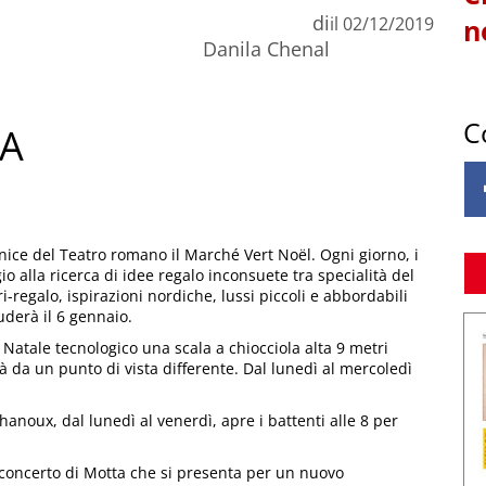
di
il
02/12/2019
n
Danila Chenal
C
NA
rnice del Teatro romano il Marché Vert Noël. Ogni giorno, i
gio alla ricerca di idee regalo inconsuete tra specialità del
ri-regalo, ispirazioni nordiche, lussi piccoli e abbordabili
uderà il 6 gennaio.
 Natale tecnologico una scala a chiocciola alta 9 metri
à da un punto di vista differente. Dal lunedì al mercoledì
Chanoux, dal lunedì al venerdì, apre i battenti alle 8 per
l concerto di Motta che si presenta per un nuovo