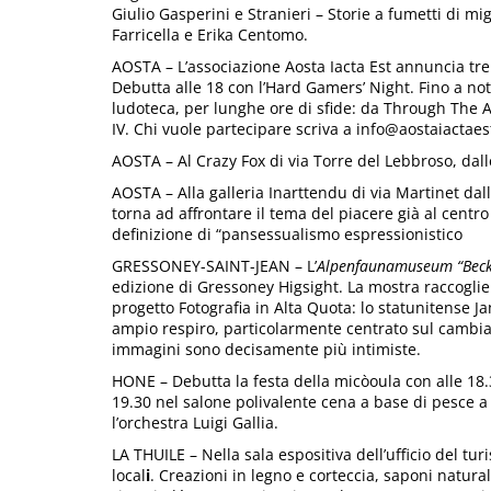
Giulio Gasperini e Stranieri – Storie a fumetti di 
Farricella e Erika Centomo.
AOSTA – L’associazione Aosta Iacta Est annuncia tre 
Debutta alle 18 con l’Hard Gamers’ Night. Fino a not
ludoteca, per lunghe ore di sfide: da Through The 
IV. Chi vuole partecipare scriva a info@aostaiactaest.
AOSTA – Al Crazy Fox di via Torre del Lebbroso, dalle
AOSTA – Alla galleria Inarttendu di via Martinet dal
torna ad affrontare il tema del piacere già al centro
definizione di “pansessualismo espressionistico
GRESSONEY-SAINT-JEAN – L’
Alpenfaunamuseum “Beck
edizione di Gressoney Higsight. La mostra raccoglie i
progetto Fotografia in Alta Quota: lo statunitense 
ampio respiro, particolarmente centrato sul cambiam
immagini sono decisamente più intimiste.
HONE – Debutta la festa della micòoula con alle 18.3
19.30 nel salone polivalente cena a base di pesce a
l’orchestra Luigi Gallia.
LA THUILE – Nella sala espositiva dell’ufficio del turi
local
i
. Creazioni in legno e corteccia, saponi natural