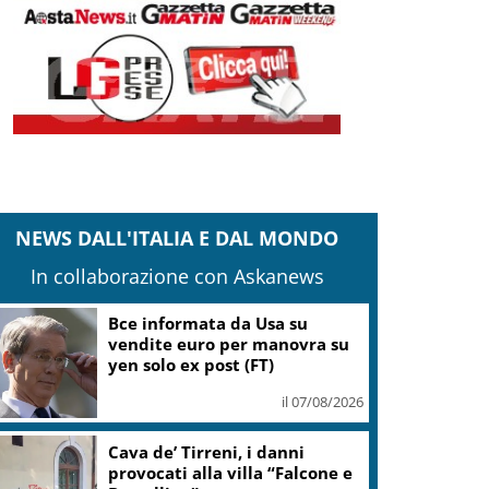
NEWS DALL'ITALIA E DAL MONDO
In collaborazione con Askanews
Conte: Meloni non ha trovato
5 minuti per verità su
Delmastro-Santanchè
il 07/08/2026
IranWire: la Guida Suprema
potrebbe essere sul letto di