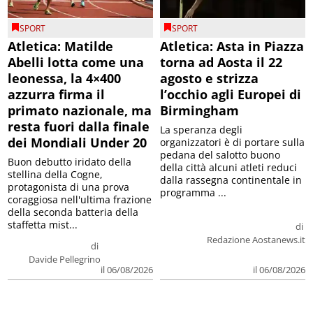
SPORT
SPORT
Atletica: Matilde
Atletica: Asta in Piazza
Abelli lotta come una
torna ad Aosta il 22
leonessa, la 4×400
agosto e strizza
azzurra firma il
l’occhio agli Europei di
primato nazionale, ma
Birmingham
resta fuori dalla finale
La speranza degli
dei Mondiali Under 20
organizzatori è di portare sulla
pedana del salotto buono
Buon debutto iridato della
della città alcuni atleti reduci
stellina della Cogne,
dalla rassegna continentale in
protagonista di una prova
programma ...
coraggiosa nell'ultima frazione
della seconda batteria della
staffetta mist...
di
Redazione Aostanews.it
di
Davide Pellegrino
il 06/08/2026
il 06/08/2026