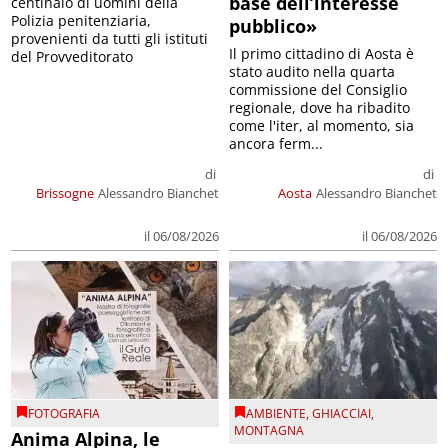
base dell’interesse
centinaio di uomini della
Polizia penitenziaria,
pubblico»
provenienti da tutti gli istituti
Il primo cittadino di Aosta è
del Provveditorato
stato audito nella quarta
commissione del Consiglio
regionale, dove ha ribadito
come l'iter, al momento, sia
ancora ferm...
di
di
Brissogne
Alessandro Bianchet
Aosta
Alessandro Bianchet
il 06/08/2026
il 06/08/2026
FOTOGRAFIA
AMBIENTE
,
GHIACCIAI
,
MONTAGNA
Anima Alpina, le