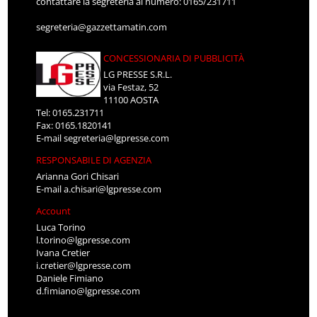
contattare la segreteria al numero: 0165/231711
segreteria@gazzettamatin.com
CONCESSIONARIA DI PUBBLICITÀ
LG PRESSE S.R.L.
via Festaz, 52
11100 AOSTA
Tel: 0165.231711
Fax: 0165.1820141
E-mail
segreteria@lgpresse.com
RESPONSABILE DI AGENZIA
Arianna Gori Chisari
E-mail
a.chisari@lgpresse.com
Account
Luca Torino
l.torino@lgpresse.com
Ivana Cretier
i.cretier@lgpresse.com
Daniele Fimiano
d.fimiano@lgpresse.com