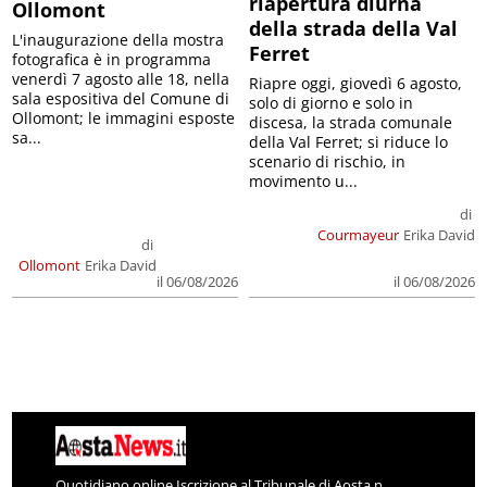
riapertura diurna
Ollomont
della strada della Val
L'inaugurazione della mostra
Ferret
fotografica è in programma
venerdì 7 agosto alle 18, nella
Riapre oggi, giovedì 6 agosto,
sala espositiva del Comune di
solo di giorno e solo in
Ollomont; le immagini esposte
discesa, la strada comunale
sa...
della Val Ferret; si riduce lo
scenario di rischio, in
movimento u...
di
Courmayeur
Erika David
di
Ollomont
Erika David
il 06/08/2026
il 06/08/2026
Quotidiano online Iscrizione al Tribunale di Aosta n.