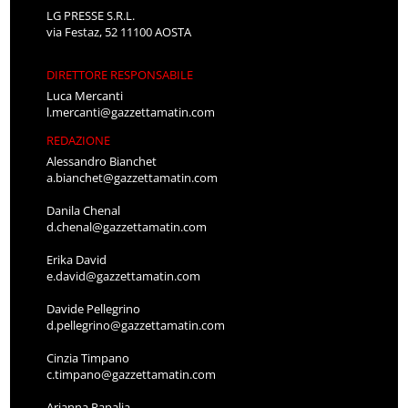
LG PRESSE S.R.L.
via Festaz, 52 11100 AOSTA
DIRETTORE RESPONSABILE
Luca Mercanti
l.mercanti@gazzettamatin.com
REDAZIONE
Alessandro Bianchet
a.bianchet@gazzettamatin.com
Danila Chenal
d.chenal@gazzettamatin.com
Erika David
e.david@gazzettamatin.com
Davide Pellegrino
d.pellegrino@gazzettamatin.com
Cinzia Timpano
c.timpano@gazzettamatin.com
Arianna Papalia