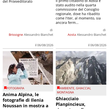
Il primo cittadino di Aosta è
del Provveditorato
stato audito nella quarta
commissione del Consiglio
regionale, dove ha ribadito
come l'iter, al momento, sia
ancora ferm...
di
di
Brissogne
Alessandro Bianchet
Aosta
Alessandro Bianchet
il 06/08/2026
il 06/08/2026
FOTOGRAFIA
AMBIENTE
,
GHIACCIAI
,
MONTAGNA
Anima Alpina, le
Ghiacciaio
fotografie di Ilenia
Planpincieux,
Noussan in mostra a