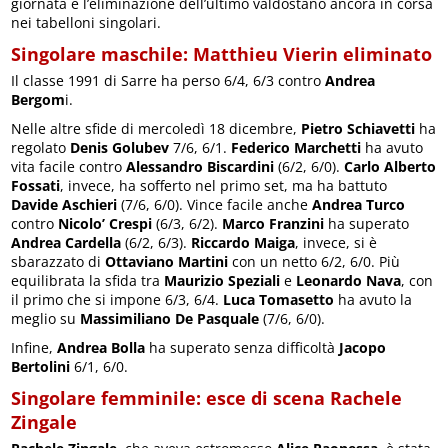
giornata è l’eliminazione dell’ultimo valdostano ancora in corsa
nei tabelloni singolari.
Singolare maschile: Matthieu Vierin eliminato
Il classe 1991 di Sarre ha perso 6/4, 6/3 contro
Andrea
Bergom
i.
Nelle altre sfide di mercoledì 18 dicembre,
Pietro Schiavetti
ha
regolato
Denis Golubev
7/6, 6/1.
Federico Marchetti
ha avuto
vita facile contro
Alessandro Biscardini
(6/2, 6/0).
Carlo Alberto
Fossati
, invece, ha sofferto nel primo set, ma ha battuto
Davide Aschieri
(7/6, 6/0). Vince facile anche
Andrea Turco
contro
Nicolo’ Crespi
(6/3, 6/2).
Marco Franzini
ha superato
Andrea Cardella
(6/2, 6/3).
Riccardo Maiga
, invece, si è
sbarazzato di
Ottaviano Martini
con un netto 6/2, 6/0. Più
equilibrata la sfida tra
Maurizio Speziali
e
Leonardo Nava
, con
il primo che si impone 6/3, 6/4.
Luca Tomasetto
ha avuto la
meglio su
Massimiliano De Pasquale
(7/6, 6/0).
Infine,
Andrea Bolla
ha superato senza difficoltà
Jacopo
Bertolini
6/1, 6/0.
Singolare femminile: esce di scena Rachele
Zingale