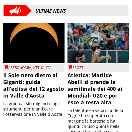
ULTIME NEWS
ASTRONOMIA
,
ATTUALITA'
SPORT
Il Sole nero dietro ai
Atletica: Matilde
Giganti: guida
Abelli si prende la
all’eclissi del 12 agosto
semifinale dei 400 ai
in Valle d’Aosta
Mondiali U20 e poi
esce a testa alta
La guida ai siti migliori e agli
strumenti per pianificare
La talentuosa velocista della
l'osservazione in Valle d'Aosta
Cogne ha superato con
margine la batteria e ha
quindi chiuso quinta nella
seconda heat della sera e