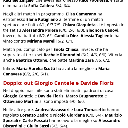
Rachele Zingale
, che aveva estromesso
Alice Paonessa
, è stata
eliminata da
Sofia Caldera
6/4, 6/4.
Negli altri match in programma,
Elisa Camerano
ha
estromesso
Elena Rutigliano
al termine di un match
spettacolare finito 6/1, 6/7 7/5.
Chiara Giaquinta
si è imposta in
tre set su
Alessandra Polese
(6/0, 2/6, 6/0).
Eleonora Canovi
,
invece, ha battuto 6/2, 6/1
Camilla Diez
.
Alessia Taglient
e ha
vinto contro
Miriana Marelli
6/2, 6/4.
Match più complicato per
Enola Chiesa
, invece, che ha
superato al terzo set
Rachele Rimondini
(6/2, 4/6, 6/0). Vittoria
anche
Beatrice Ottone
, che batte
Martina Zara
7/6, 6/2.
Infine,
Maria Aurelia Scotti
ha avuto la meglio su
Maria
Canavese
(6/2, 2/6, 6/1).
Doppio: out Giorgio Cantele e Davide Floris
Nel doppio maschile sono stati eliminati i padroni di casa
Giorgio Cant
ele e
Davide Floris
.
Marco Brugnerotto
e
Ottaviano Martini
si sono imposti 6/0, 6/0.
Nelle altre gare,
Andrea Vavassori
e
Luca Tomasetto
hanno
regolato
Lorenzo Zadro
e
Nicolò Giordana
(6/0, 6/4).
Maurizio
Speziali
e
Carlo Fossati
hanno avuto la meglio su
Alessandro
Biscardini
e
Giulio Sassi
(6/3, 6/4).