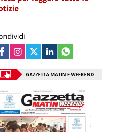
otizie
ondividi
GAZZETTA MATIN E WEEKEND