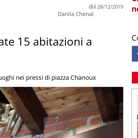
di
il
28/12/2019
n
Danila Chenal
C
te 15 abitazioni a
luoghi nei pressi di piazza Chanoux