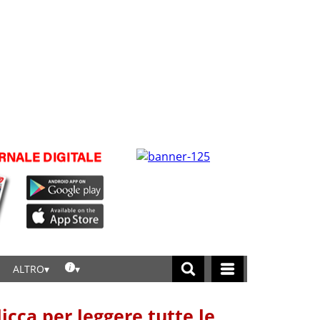
ALTRO
licca per leggere tutte le