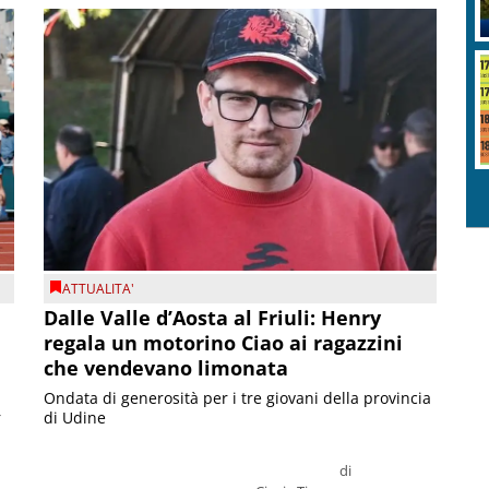
ATTUALITA'
Dalle Valle d’Aosta al Friuli: Henry
regala un motorino Ciao ai ragazzini
che vendevano limonata
Ondata di generosità per i tre giovani della provincia
r
di Udine
di