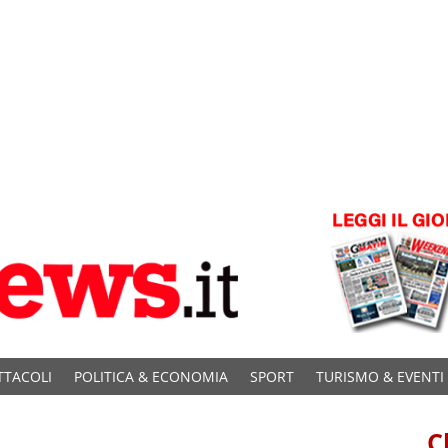
TTACOLI
POLITICA & ECONOMIA
SPORT
TURISMO & EVENTI
C