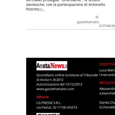
dantesche, con la partecipazione di Antonello
Pistritto (...
di
gazzettamatin
il 07/08/2
DIRETTOR
Luca Merc
l.mercant
Quotidiano online Iscrizione al Tribunale
di Aosta n. 8/2012
REDAZIO
Autorizzazione del 13/12/2012
Alessandr
www.gazzettamatin.com
a.bianche
Editore
Danila Ch
LG PRESSE S.R.L.
d.chenal@
via Festaz, 52 11100 AOSTA