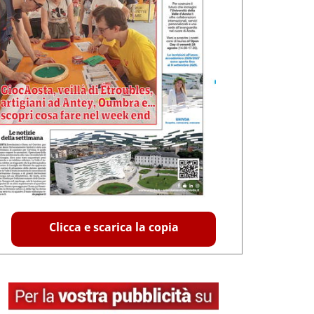
Clicca e scarica la copia