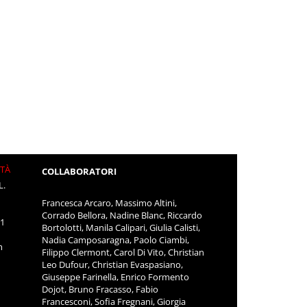
ITÀ
COLLABORATORI
L.
Francesca Arcaro, Massimo Altini,
Corrado Bellora, Nadine Blanc, Riccardo
11
Bortolotti, Manila Calipari, Giulia Calisti,
Nadia Camposaragna, Paolo Ciambi,
m
Filippo Clermont, Carol Di Vito, Christian
Leo Dufour, Christian Evaspasiano,
Giuseppe Farinella, Enrico Formento
Dojot, Bruno Fracasso, Fabio
Francesconi, Sofia Fregnani, Giorgia