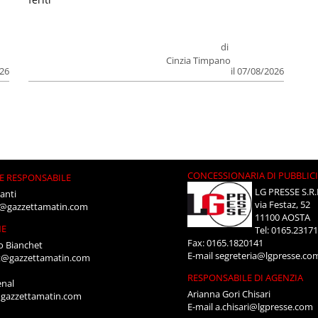
di
Cinzia Timpano
026
il 07/08/2026
CONCESSIONARIA DI PUBBLIC
E RESPONSABILE
LG PRESSE S.R.
anti
via Festaz, 52
i@gazzettamatin.com
11100 AOSTA
NE
Tel: 0165.2317
Fax: 0165.1820141
o Bianchet
E-mail
segreteria@lgpresse.co
t@gazzettamatin.com
RESPONSABILE DI AGENZIA
enal
Arianna Gori Chisari
gazzettamatin.com
E-mail
a.chisari@lgpresse.com