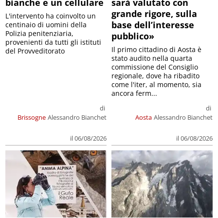
bianche e un cellulare
sarà valutato con
grande rigore, sulla
L'intervento ha coinvolto un
base dell’interesse
centinaio di uomini della
Polizia penitenziaria,
pubblico»
provenienti da tutti gli istituti
Il primo cittadino di Aosta è
del Provveditorato
stato audito nella quarta
commissione del Consiglio
regionale, dove ha ribadito
come l'iter, al momento, sia
ancora ferm...
di
di
Brissogne
Alessandro Bianchet
Aosta
Alessandro Bianchet
il 06/08/2026
il 06/08/2026