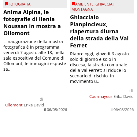
FOTOGRAFIA
AMBIENTE
,
GHIACCIAI
,
MONTAGNA
Anima Alpina, le
Ghiacciaio
fotografie di Ilenia
Planpincieux,
Noussan in mostra a
riapertura diurna
Ollomont
della strada della Val
L'inaugurazione della mostra
Ferret
fotografica è in programma
venerdì 7 agosto alle 18, nella
Riapre oggi, giovedì 6 agosto,
sala espositiva del Comune di
solo di giorno e solo in
Ollomont; le immagini esposte
discesa, la strada comunale
sa...
della Val Ferret; si riduce lo
scenario di rischio, in
movimento u...
di
Courmayeur
Erika David
di
Ollomont
Erika David
il 06/08/2026
il 06/08/2026