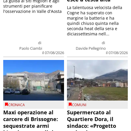
La guida ai siti migliori e agli
strumenti per pianificare
La talentuosa velocista della
l'osservazione in Valle d'Aosta
Cogne ha superato con
margine la batteria e ha
quindi chiuso quinta nella
seconda heat della sera e
diciassettesima nell...
di
di
Paolo Ciambi
Davide Pellegrino
il 07/08/2026
il 07/08/2026
CRONACA
COMUNI
Maxi operazione al
Supermercato al
carcere di Brissogne:
Quartiere Dora, il
sequestrate armi
sindaco: «Progetto