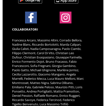
COLLABORATORI
Francesca Arcaro, Massimo Altini, Corrado Bellora,
Nadine Blanc, Riccardo Bortolotti, Manila Calipari,
Giulia Calisti, Nadia Camposaragna, Paolo Ciambi,
Filippo Clermont, Carol Di Vito, Christian Leo
Dufour, Christian Evaspasiano, Giuseppe Farinella,
Enrico Formento Dojot, Bruno Fracasso, Fabio
Francesconi, Sofia Fregnani, Giorgia Gambino,
Paolo Gatto, Michael Ghignone, Marlène Jorrioz,
Cecilia Lazzarotto, Giacomo Mangano, Angela
Marrelli, Federico Mecca, Luca Mauro Melloni, Marc
Montrosset, Matteo Nigra, Sabrina Olibano,
Emiliano Pala, Gabriele Peloso, Maurizio Pitti, Loris
Ponsetto, Andrea Portigliatti, Mattia Pramotton,
Deniel Pession, Raffaele Romano, Enrico Ruggeri,
Riccardo Savoye, Federica Tercinod, Federico
Tigellio Benvenuto, Luca Massimo Trifilò