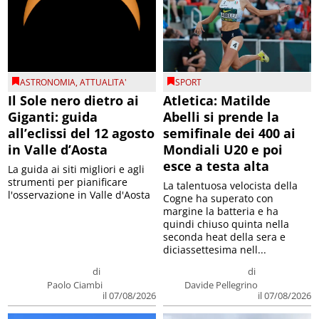
ASTRONOMIA
,
ATTUALITA'
SPORT
Il Sole nero dietro ai
Atletica: Matilde
Giganti: guida
Abelli si prende la
all’eclissi del 12 agosto
semifinale dei 400 ai
in Valle d’Aosta
Mondiali U20 e poi
esce a testa alta
La guida ai siti migliori e agli
strumenti per pianificare
La talentuosa velocista della
l'osservazione in Valle d'Aosta
Cogne ha superato con
margine la batteria e ha
quindi chiuso quinta nella
seconda heat della sera e
diciassettesima nell...
di
di
Paolo Ciambi
Davide Pellegrino
il 07/08/2026
il 07/08/2026