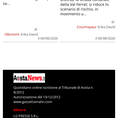
sa...
della Val Ferret; si riduce lo
scenario di rischio, in
movimento u...
di
Courmayeur
Erika David
di
Ollomont
Erika David
il 06/08/2026
il 06/08/2026
Quotidiano online Iscrizione al Tribunale di Aosta n.
8/2012
Autorizzazione del 13/12/2012
www.gazzettamatin.com
Editore
LG PRESSE S.R.L.