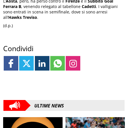
L’
Aosta
, però, ha perso contro il
Firenze
e il
Subbito Goal
Ferrara B
, venendo relegato al tabellone
Cadetti
. I valligiani
sono entrati in scena in semifinale, dove si sono arresi
all’
Hawks Treviso
.
(d.p.)
Condividi
ULTIME NEWS