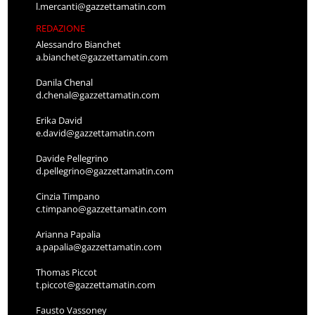
l.mercanti@gazzettamatin.com
REDAZIONE
Alessandro Bianchet
a.bianchet@gazzettamatin.com
Danila Chenal
d.chenal@gazzettamatin.com
Erika David
e.david@gazzettamatin.com
Davide Pellegrino
d.pellegrino@gazzettamatin.com
Cinzia Timpano
c.timpano@gazzettamatin.com
Arianna Papalia
a.papalia@gazzettamatin.com
Thomas Piccot
t.piccot@gazzettamatin.com
Fausto Vassoney