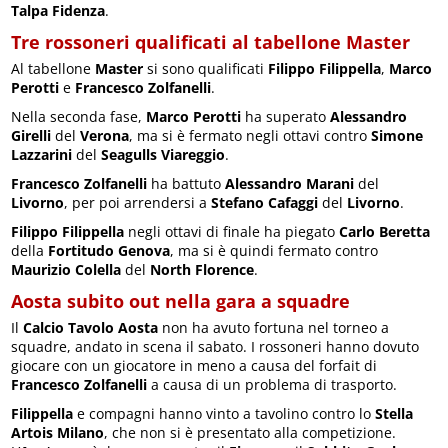
Talpa Fidenza
.
Tre rossoneri qualificati al tabellone Master
Al tabellone
Master
si sono qualificati
Filippo Filippella
,
Marco
Perotti
e
Francesco Zolfanelli
.
Nella seconda fase,
Marco Perotti
ha superato
Alessandro
Girelli
del
Verona
, ma si è fermato negli ottavi contro
Simone
Lazzarini
del
Seagulls Viareggio
.
Francesco Zolfanelli
ha battuto
Alessandro Marani
del
Livorno
, per poi arrendersi a
Stefano Cafaggi
del
Livorno
.
Filippo Filippella
negli ottavi di finale ha piegato
Carlo Beretta
della
Fortitudo Genova
, ma si è quindi fermato contro
Maurizio Colella
del
North Florence
.
Aosta subito out nella gara a squadre
Il
Calcio Tavolo Aosta
non ha avuto fortuna nel torneo a
squadre, andato in scena il sabato. I rossoneri hanno dovuto
giocare con un giocatore in meno a causa del forfait di
Francesco Zolfanelli
a causa di un problema di trasporto.
Filippella
e compagni hanno vinto a tavolino contro lo
Stella
Artois Milano
, che non si è presentato alla competizione.