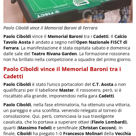
Paolo Ciboldi vince il Memorial Baroni di Ferrara
Paolo Ciboldi
vince il
Memorial Baroni
tra i
Cadetti
. Il
Calcio
Tavolo Aosta
è andato a segno nell’
Open Nazionale FISCT di
Ferrara
. La manifestazione è stata ospitata sabato e domenica
dalle sale del
Teatro Rivana Garden
. La formazione rossonera
non ha brillato nella competizione a squadre del primo giorno.
Paolo Ciboldi vince il Memorial Baroni tra i
Cadetti
Paolo Ciboldi
è stato l’unico portacolori del
C.T. Aosta
a non
qualificarsi per il tabellone
Master
. Il rossonero, però, si è
riscattato alla grande, imponendosi nella gara
Cadetti
.
Paolo Ciboldi
, nella fase eliminatoria, ha ottenuto una vittoria,
un pareggio e una sconfitta, venendo relegato al torneo di
consolazione. Qui, però, cominciava la sua travolgente
cavalcata, che lo portava a superare ottavi (
Flavio Lombardi
),
quarti (
Massimo Fedeli
) e semifinale (
Christan Cecconi
). In
finale,
Ciboldi
ha piegato 1-0
Francesco Molinari
della
Vecchia