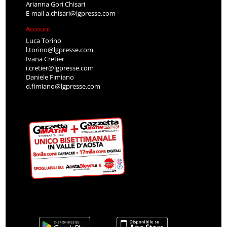
Arianna Gori Chisari
E-mail
a.chisari@lgpresse.com
Account
Luca Torino
l.torino@lgpresse.com
Ivana Cretier
i.cretier@lgpresse.com
Daniele Fimiano
d.fimiano@lgpresse.com