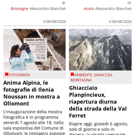
di
di
Brissogne
Alessandro Bianchet
Aosta
Alessandro Bianchet
il 06/08/2026
il 06/08/2026
FOTOGRAFIA
AMBIENTE
,
GHIACCIAI
,
MONTAGNA
Anima Alpina, le
Ghiacciaio
fotografie di Ilenia
Planpincieux,
Noussan in mostra a
riapertura diurna
Ollomont
della strada della Val
L'inaugurazione della mostra
Ferret
fotografica è in programma
venerdì 7 agosto alle 18, nella
Riapre oggi, giovedì 6 agosto,
sala espositiva del Comune di
solo di giorno e solo in
Ollomont; le immagini esposte
discesa, la strada comunale