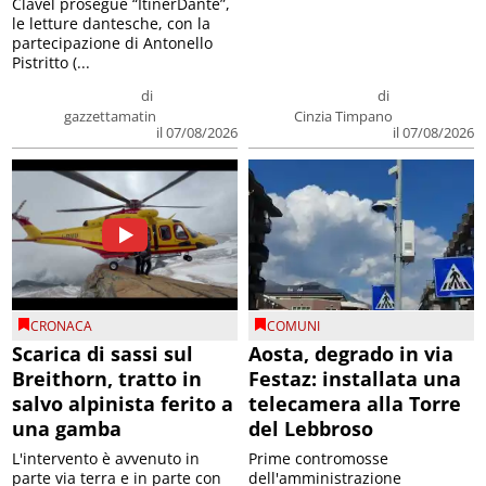
Clavel prosegue “ItinerDante”,
le letture dantesche, con la
partecipazione di Antonello
Pistritto (...
di
di
gazzettamatin
Cinzia Timpano
il 07/08/2026
il 07/08/2026
CRONACA
COMUNI
Scarica di sassi sul
Aosta, degrado in via
Breithorn, tratto in
Festaz: installata una
salvo alpinista ferito a
telecamera alla Torre
una gamba
del Lebbroso
L'intervento è avvenuto in
Prime contromosse
parte via terra e in parte con
dell'amministrazione