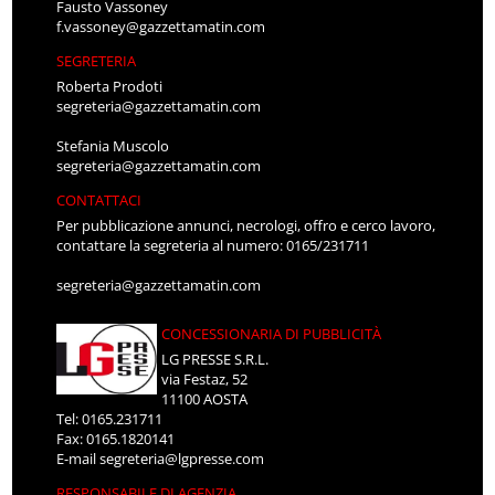
Fausto Vassoney
f.vassoney@gazzettamatin.com
SEGRETERIA
Roberta Prodoti
segreteria@gazzettamatin.com
Stefania Muscolo
segreteria@gazzettamatin.com
CONTATTACI
Per pubblicazione annunci, necrologi, offro e cerco lavoro,
contattare la segreteria al numero: 0165/231711
segreteria@gazzettamatin.com
CONCESSIONARIA DI PUBBLICITÀ
LG PRESSE S.R.L.
via Festaz, 52
11100 AOSTA
Tel: 0165.231711
Fax: 0165.1820141
E-mail
segreteria@lgpresse.com
RESPONSABILE DI AGENZIA