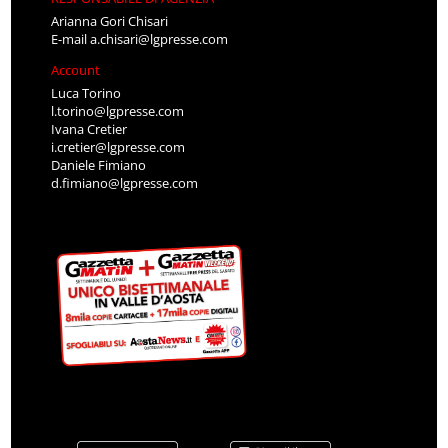
Arianna Gori Chisari
E-mail
a.chisari@lgpresse.com
Account
Luca Torino
l.torino@lgpresse.com
Ivana Cretier
i.cretier@lgpresse.com
Daniele Fimiano
d.fimiano@lgpresse.com