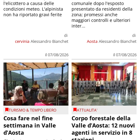
l'elicottero a causa delle
comunale dopo l'esposto
condizioni meteo. L'alpinista
presentato da residenti della
non ha riportato gravi ferite
zona; promessi anche
maggiori controlli e ulteriori
inter...
di
di
cervinia
Alessandro Bianchet
Aosta
Alessandro Bianchet
il 07/08/2026
il 07/08/2026
TURISMO & TEMPO LIBERO
ATTUALITA'
Cosa fare nel fine
Corpo forestale della
settimana in Valle
Valle d’Aosta: 12 nuovi
d’Aosta
agenti in servizio in 8
stazioni