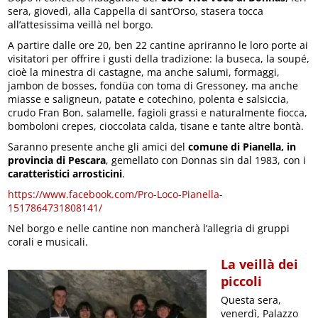
sera, giovedì, alla Cappella di sant’Orso, stasera tocca
all’attesissima veillà nel borgo.
A partire dalle ore 20, ben 22 cantine apriranno le loro porte ai
visitatori per offrire i gusti della tradizione: la buseca, la soupé,
cioè la minestra di castagne, ma anche salumi, formaggi,
jambon de bosses, fondüa con toma di Gressoney, ma anche
miasse e saligneun, patate e cotechino, polenta e salsiccia,
crudo Fran Bon, salamelle, fagioli grassi e naturalmente fiocca,
bomboloni crepes, cioccolata calda, tisane e tante altre bontà.
Saranno presente anche gli amici del
comune di Pianella, in
provincia di Pescara
, gemellato con Donnas sin dal 1983, con i
caratteristici arrosticini
.
https://www.facebook.com/Pro-Loco-Pianella-
1517864731808141/
Nel borgo e nelle cantine non mancherà l’allegria di gruppi
corali e musicali.
La veillà dei
piccoli
Questa sera,
venerdì, Palazzo