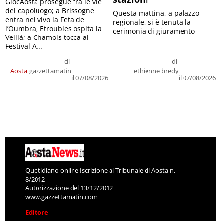
GiocAosta prosegue tra le vie
del capoluogo; a Brissogne
Questa mattina, a palazzo
entra nel vivo la Feta de
regionale, si è tenuta la
l’Oumbra; Etroubles ospita la
cerimonia di giuramento
Veillà; a Chamois tocca al
Festival A...
di
di
Aosta
gazzettamatin
ethienne bredy
il 07/08/2026
il 07/08/2026
Quotidiano online Iscrizione al Tribunale di Aosta n.
8/2012
Autorizzazione del 13/12/2012
www.gazzettamatin.com
Editore