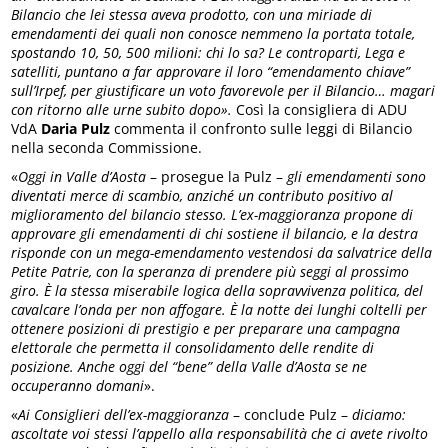
Bilancio che lei stessa aveva prodotto, con una miriade di
emendamenti dei quali non conosce nemmeno la portata totale,
spostando 10, 50, 500 milioni: chi lo sa? Le controparti, Lega e
satelliti, puntano a far approvare il loro “emendamento chiave”
sull’Irpef, per giustificare un voto favorevole per il Bilancio… magari
con ritorno alle urne subito dopo».
Così la consigliera di ADU
VdA
Daria Pulz
commenta il confronto sulle leggi di Bilancio
nella seconda Commissione.
«
Oggi in Valle d’Aosta
– prosegue la Pulz –
gli emendamenti sono
diventati merce di scambio, anziché un contributo positivo al
miglioramento del bilancio stesso. L’ex-maggioranza propone di
approvare gli emendamenti di chi sostiene il bilancio, e la destra
risponde con un mega-emendamento vestendosi da salvatrice della
Petite Patrie, con la speranza di prendere più seggi al prossimo
giro. È la stessa miserabile logica della sopravvivenza politica, del
cavalcare l’onda per non affogare. È la notte dei lunghi coltelli per
ottenere posizioni di prestigio e per preparare una campagna
elettorale che permetta il consolidamento delle rendite di
posizione. Anche oggi del “bene” della Valle d’Aosta se ne
occuperanno domani
».
«
Ai Consiglieri dell’ex-maggioranza
– conclude Pulz –
diciamo:
ascoltate voi stessi l’appello alla responsabilità che ci avete rivolto