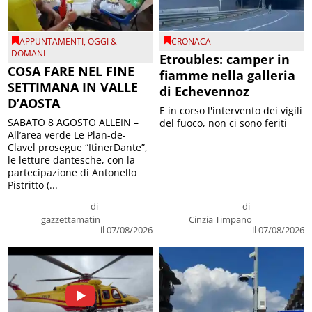
APPUNTAMENTI
,
OGGI &
CRONACA
DOMANI
Etroubles: camper in
COSA FARE NEL FINE
fiamme nella galleria
SETTIMANA IN VALLE
di Echevennoz
D’AOSTA
E in corso l'intervento dei vigili
SABATO 8 AGOSTO ALLEIN –
del fuoco, non ci sono feriti
All’area verde Le Plan-de-
Clavel prosegue “ItinerDante”,
le letture dantesche, con la
partecipazione di Antonello
Pistritto (...
di
di
gazzettamatin
Cinzia Timpano
il 07/08/2026
il 07/08/2026