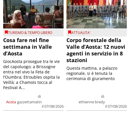
TURISMO & TEMPO LIBERO
ATTUALITA'
Cosa fare nel fine
Corpo forestale della
settimana in Valle
Valle d’Aosta: 12 nuovi
d’Aosta
agenti in servizio in 8
stazioni
GiocAosta prosegue tra le vie
del capoluogo; a Brissogne
Questa mattina, a palazzo
entra nel vivo la Feta de
regionale, si è tenuta la
l’Oumbra; Etroubles ospita la
cerimonia di giuramento
Veillà; a Chamois tocca al
Festival A...
di
di
Aosta
gazzettamatin
ethienne bredy
il 07/08/2026
il 07/08/2026