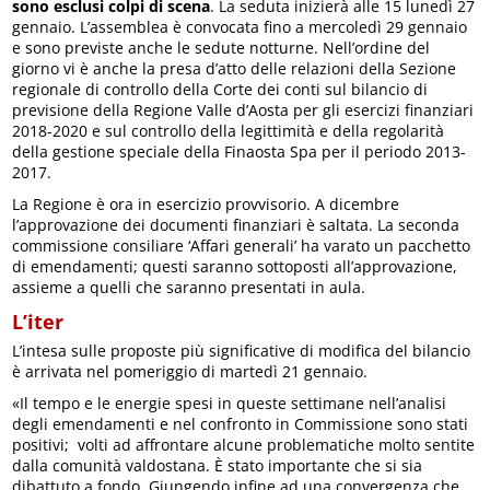
sono esclusi colpi di scena
. La seduta inizierà alle 15 lunedì 27
gennaio. L’assemblea è convocata fino a mercoledì 29 gennaio
e sono previste anche le sedute notturne. Nell’ordine del
giorno vi è anche la presa d’atto delle relazioni della Sezione
regionale di controllo della Corte dei conti sul bilancio di
previsione della Regione Valle d’Aosta per gli esercizi finanziari
2018-2020 e sul controllo della legittimità e della regolarità
della gestione speciale della Finaosta Spa per il periodo 2013-
2017.
La Regione è ora in esercizio provvisorio. A dicembre
l’approvazione dei documenti finanziari è saltata. La seconda
commissione consiliare ‘Affari generali’ ha varato un pacchetto
di emendamenti; questi saranno sottoposti all’approvazione,
assieme a quelli che saranno presentati in aula.
L’iter
L’intesa sulle proposte più significative di modifica del bilancio
è arrivata nel pomeriggio di martedì 21 gennaio.
«Il tempo e le energie spesi in queste settimane nell’analisi
degli emendamenti e nel confronto in Commissione sono stati
positivi; volti ad affrontare alcune problematiche molto sentite
dalla comunità valdostana. È stato importante che si sia
dibattuto a fondo. Giungendo infine ad una convergenza che