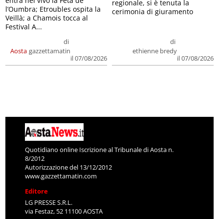
entra nel vivo la Feta de
regionale, si è tenuta la
l’Oumbra; Etroubles ospita la
cerimonia di giuramento
Veillà; a Chamois tocca al
Festival A...
di
di
Aosta
gazzettamatin
ethienne bredy
il 07/08/2026
il 07/08/2026
Quotidiano online Iscrizione al Tribunale di Aosta n.
8/2012
Autorizzazione del 13/12/2012
www.gazzettamatin.com
Editore
LG PRESSE S.R.L.
via Festaz, 52 11100 AOSTA