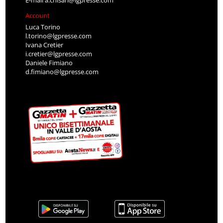
E-mail
a.chisari@lgpresse.com
Account
Luca Torino
l.torino@lgpresse.com
Ivana Cretier
i.cretier@lgpresse.com
Daniele Fimiano
d.fimiano@lgpresse.com