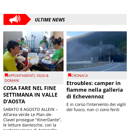
ULTIME NEWS
APPUNTAMENTI
,
OGGI &
CRONACA
DOMANI
Etroubles: camper in
COSA FARE NEL FINE
fiamme nella galleria
SETTIMANA IN VALLE
di Echevennoz
D’AOSTA
E in corso l'intervento dei vigili
SABATO 8 AGOSTO ALLEIN –
del fuoco, non ci sono feriti
All’area verde Le Plan-de-
Clavel prosegue “ItinerDante”,
le letture dantesche, con la