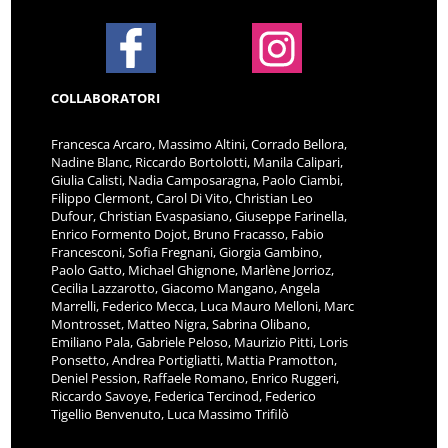
COLLABORATORI
Francesca Arcaro, Massimo Altini, Corrado Bellora,
Nadine Blanc, Riccardo Bortolotti, Manila Calipari,
Giulia Calisti, Nadia Camposaragna, Paolo Ciambi,
Filippo Clermont, Carol Di Vito, Christian Leo
Dufour, Christian Evaspasiano, Giuseppe Farinella,
Enrico Formento Dojot, Bruno Fracasso, Fabio
Francesconi, Sofia Fregnani, Giorgia Gambino,
Paolo Gatto, Michael Ghignone, Marlène Jorrioz,
Cecilia Lazzarotto, Giacomo Mangano, Angela
Marrelli, Federico Mecca, Luca Mauro Melloni, Marc
Montrosset, Matteo Nigra, Sabrina Olibano,
Emiliano Pala, Gabriele Peloso, Maurizio Pitti, Loris
Ponsetto, Andrea Portigliatti, Mattia Pramotton,
Deniel Pession, Raffaele Romano, Enrico Ruggeri,
Riccardo Savoye, Federica Tercinod, Federico
Tigellio Benvenuto, Luca Massimo Trifilò