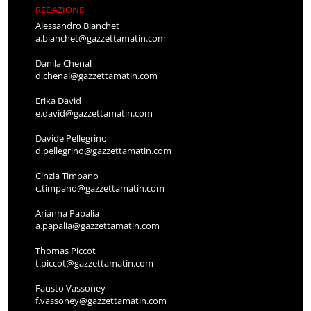
REDAZIONE
Alessandro Bianchet
a.bianchet@gazzettamatin.com
Danila Chenal
d.chenal@gazzettamatin.com
Erika David
e.david@gazzettamatin.com
Davide Pellegrino
d.pellegrino@gazzettamatin.com
Cinzia Timpano
c.timpano@gazzettamatin.com
Arianna Papalia
a.papalia@gazzettamatin.com
Thomas Piccot
t.piccot@gazzettamatin.com
Fausto Vassoney
f.vassoney@gazzettamatin.com