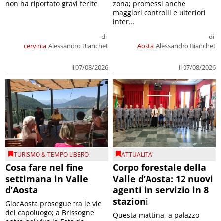
non ha riportato gravi ferite
zona; promessi anche
maggiori controlli e ulteriori
inter...
di
di
cervinia
Alessandro Bianchet
Aosta
Alessandro Bianchet
il 07/08/2026
il 07/08/2026
TURISMO & TEMPO LIBERO
ATTUALITA'
Cosa fare nel fine
Corpo forestale della
settimana in Valle
Valle d’Aosta: 12 nuovi
d’Aosta
agenti in servizio in 8
stazioni
GiocAosta prosegue tra le vie
del capoluogo; a Brissogne
Questa mattina, a palazzo