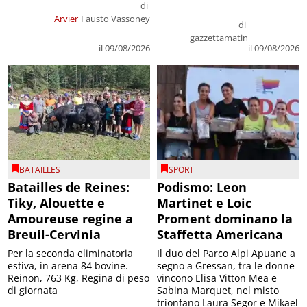
di
Arvier
Fausto Vassoney
di
gazzettamatin
il 09/08/2026
il 09/08/2026
BATAILLES
SPORT
Batailles de Reines:
Podismo: Leon
Tiky, Alouette e
Martinet e Loic
Amoureuse regine a
Proment dominano la
Breuil-Cervinia
Staffetta Americana
Per la seconda eliminatoria
Il duo del Parco Alpi Apuane a
estiva, in arena 84 bovine.
segno a Gressan, tra le donne
Reinon, 763 Kg, Regina di peso
vincono Elisa Vitton Mea e
di giornata
Sabina Marquet, nel misto
trionfano Laura Segor e Mikael