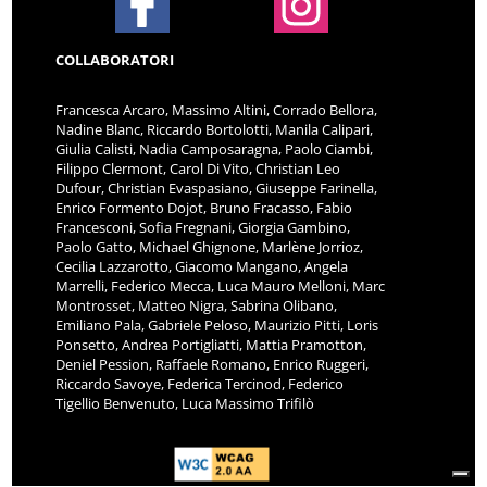
COLLABORATORI
Francesca Arcaro, Massimo Altini, Corrado Bellora,
Nadine Blanc, Riccardo Bortolotti, Manila Calipari,
Giulia Calisti, Nadia Camposaragna, Paolo Ciambi,
Filippo Clermont, Carol Di Vito, Christian Leo
Dufour, Christian Evaspasiano, Giuseppe Farinella,
Enrico Formento Dojot, Bruno Fracasso, Fabio
Francesconi, Sofia Fregnani, Giorgia Gambino,
Paolo Gatto, Michael Ghignone, Marlène Jorrioz,
Cecilia Lazzarotto, Giacomo Mangano, Angela
Marrelli, Federico Mecca, Luca Mauro Melloni, Marc
Montrosset, Matteo Nigra, Sabrina Olibano,
Emiliano Pala, Gabriele Peloso, Maurizio Pitti, Loris
Ponsetto, Andrea Portigliatti, Mattia Pramotton,
Deniel Pession, Raffaele Romano, Enrico Ruggeri,
Riccardo Savoye, Federica Tercinod, Federico
Tigellio Benvenuto, Luca Massimo Trifilò