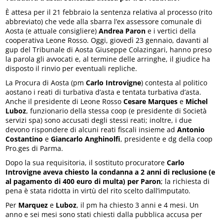
È attesa per il 21 febbraio la sentenza relativa al processo (rito
abbreviato) che vede alla sbarra l’ex assessore comunale di
Aosta (e attuale consigliere)
Andrea Paron
e i vertici della
cooperativa Leone Rosso. Oggi, giovedì 23 gennaio, davanti al
gup del Tribunale di Aosta Giuseppe Colazingari, hanno preso
la parola gli avvocati e, al termine delle arringhe, il giudice ha
disposto il rinvio per eventuali repliche.
La Procura di Aosta (pm
Carlo Introvigne
) contesta al politico
aostano i reati di turbativa d’asta e tentata turbativa d’asta.
Anche il presidente di Leone Rosso
Cesare Marques
e
Michel
Luboz
, funzionario della stessa coop (e presidente di Società
servizi spa) sono accusati degli stessi reati; inoltre, i due
devono rispondere di alcuni reati fiscali insieme ad
Antonio
Costantino
e
Giancarlo Anghinolfi
, presidente e dg della coop
Pro.ges di Parma.
Dopo la sua requisitoria, il sostituto procuratore
Carlo
Introvigne
aveva chiesto la condanna a 2 anni di reclusione (e
al pagamento di 400 euro di multa) per Paron
; la richiesta di
pena è stata ridotta in virtù del rito scelto dall’imputato.
Per
Marquez
e
Luboz
, il pm ha chiesto 3 anni e 4 mesi. Un
anno e sei mesi sono stati chiesti dalla pubblica accusa per