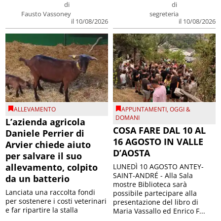
di
di
Fausto Vassoney
segreteria
il 10/08/2026
il 10/08/2026
ALLEVAMENTO
APPUNTAMENTI
,
OGGI &
DOMANI
L’azienda agricola
COSA FARE DAL 10 AL
Daniele Perrier di
16 AGOSTO IN VALLE
Arvier chiede aiuto
D’AOSTA
per salvare il suo
allevamento, colpito
LUNEDÌ 10 AGOSTO ANTEY-
SAINT-ANDRÉ - Alla Sala
da un batterio
mostre Biblioteca sarà
Lanciata una raccolta fondi
possibile partecipare alla
per sostenere i costi veterinari
presentazione del libro di
e far ripartire la stalla
Maria Vassallo ed Enrico F...