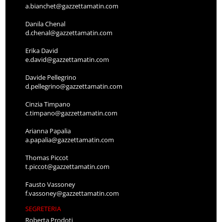
a.bianchet@gazzettamatin.com
Danila Chenal
d.chenal@gazzettamatin.com
Erika David
e.david@gazzettamatin.com
Davide Pellegrino
d.pellegrino@gazzettamatin.com
Cinzia Timpano
c.timpano@gazzettamatin.com
Arianna Papalia
a.papalia@gazzettamatin.com
Thomas Piccot
t.piccot@gazzettamatin.com
Fausto Vassoney
f.vassoney@gazzettamatin.com
SEGRETERIA
Roberta Prodoti