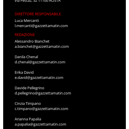
via Festaz, 52 11100 AOSTA
DIRETTORE RESPONSABILE
Luca Mercanti
l.mercanti@gazzettamatin.com
REDAZIONE
Alessandro Bianchet
a.bianchet@gazzettamatin.com
Danila Chenal
d.chenal@gazzettamatin.com
Erika David
e.david@gazzettamatin.com
Davide Pellegrino
d.pellegrino@gazzettamatin.com
Cinzia Timpano
c.timpano@gazzettamatin.com
Arianna Papalia
a.papalia@gazzettamatin.com