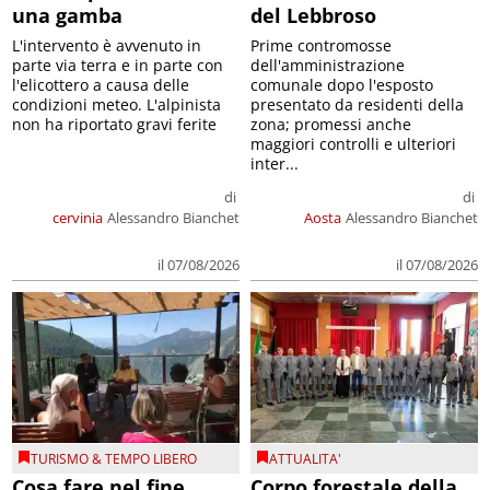
una gamba
del Lebbroso
L'intervento è avvenuto in
Prime contromosse
parte via terra e in parte con
dell'amministrazione
l'elicottero a causa delle
comunale dopo l'esposto
condizioni meteo. L'alpinista
presentato da residenti della
non ha riportato gravi ferite
zona; promessi anche
maggiori controlli e ulteriori
inter...
di
di
cervinia
Alessandro Bianchet
Aosta
Alessandro Bianchet
il 07/08/2026
il 07/08/2026
TURISMO & TEMPO LIBERO
ATTUALITA'
Cosa fare nel fine
Corpo forestale della