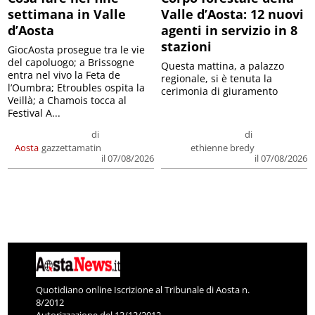
settimana in Valle
Valle d’Aosta: 12 nuovi
d’Aosta
agenti in servizio in 8
stazioni
GiocAosta prosegue tra le vie
del capoluogo; a Brissogne
Questa mattina, a palazzo
entra nel vivo la Feta de
regionale, si è tenuta la
l’Oumbra; Etroubles ospita la
cerimonia di giuramento
Veillà; a Chamois tocca al
Festival A...
di
di
Aosta
gazzettamatin
ethienne bredy
il 07/08/2026
il 07/08/2026
Quotidiano online Iscrizione al Tribunale di Aosta n.
8/2012