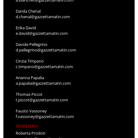
a.bianchet@gazzettamatin.com
Danila Chenal
d.chenal@gazzettamatin.com
Erika David
e.david@gazzettamatin.com
Davide Pellegrino
d.pellegrino@gazzettamatin.com
Cinzia Timpano
c.timpano@gazzettamatin.com
Arianna Papalia
a.papalia@gazzettamatin.com
Thomas Piccot
t.piccot@gazzettamatin.com
Fausto Vassoney
f.vassoney@gazzettamatin.com
SEGRETERIA
Roberta Prodoti