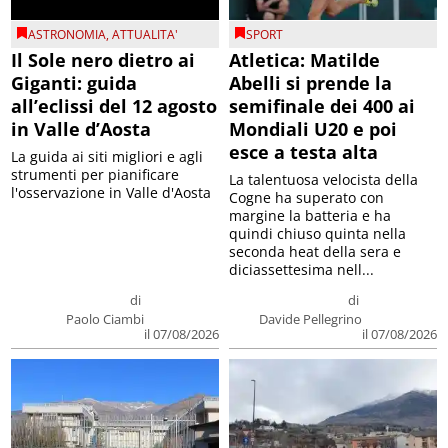
ASTRONOMIA
,
ATTUALITA'
SPORT
Il Sole nero dietro ai
Atletica: Matilde
Giganti: guida
Abelli si prende la
all’eclissi del 12 agosto
semifinale dei 400 ai
in Valle d’Aosta
Mondiali U20 e poi
esce a testa alta
La guida ai siti migliori e agli
strumenti per pianificare
La talentuosa velocista della
l'osservazione in Valle d'Aosta
Cogne ha superato con
margine la batteria e ha
quindi chiuso quinta nella
seconda heat della sera e
diciassettesima nell...
di
di
Paolo Ciambi
Davide Pellegrino
il 07/08/2026
il 07/08/2026