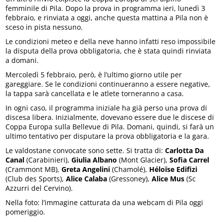
femminile di Pila. Dopo la prova in programma ieri, lunedì 3
febbraio, e rinviata a oggi, anche questa mattina a Pila non è
sceso in pista nessuno.
Le condizioni meteo e della neve hanno infatti reso impossibile
la disputa della prova obbligatoria, che è stata quindi rinviata
a domani.
Mercoledì 5 febbraio, però, è l’ultimo giorno utile per
gareggiare. Se le condizioni continueranno a essere negative,
la tappa sarà cancellata e le atlete torneranno a casa.
In ogni caso, il programma iniziale ha già perso una prova di
discesa libera. Inizialmente, dovevano essere due le discese di
Coppa Europa sulla Bellevue di Pila. Domani, quindi, si farà un
ultimo tentativo per disputare la prova obbligatoria e la gara.
Le valdostane convocate sono sette. Si tratta di:
Carlotta Da
Canal
(Carabinieri),
Giulia Albano
(Mont Glacier),
Sofia Carrel
(Crammont MB),
Greta Angelini
(Chamolé),
Héloïse Edifizi
(Club des Sports),
Alice Calaba
(Gressoney),
Alice Mus
(Sc
Azzurri del Cervino).
Nella foto: l’immagine catturata da una webcam di Pila oggi
pomeriggio.