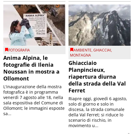
FOTOGRAFIA
AMBIENTE
,
GHIACCIAI
,
MONTAGNA
Anima Alpina, le
Ghiacciaio
fotografie di Ilenia
Planpincieux,
Noussan in mostra a
riapertura diurna
Ollomont
della strada della Val
L'inaugurazione della mostra
Ferret
fotografica è in programma
venerdì 7 agosto alle 18, nella
Riapre oggi, giovedì 6 agosto,
sala espositiva del Comune di
solo di giorno e solo in
Ollomont; le immagini esposte
discesa, la strada comunale
sa...
della Val Ferret; si riduce lo
scenario di rischio, in
movimento u...