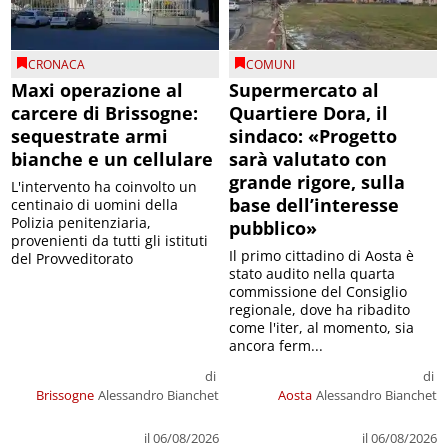
CRONACA
COMUNI
Maxi operazione al
Supermercato al
carcere di Brissogne:
Quartiere Dora, il
sequestrate armi
sindaco: «Progetto
bianche e un cellulare
sarà valutato con
grande rigore, sulla
L'intervento ha coinvolto un
base dell’interesse
centinaio di uomini della
Polizia penitenziaria,
pubblico»
provenienti da tutti gli istituti
Il primo cittadino di Aosta è
del Provveditorato
stato audito nella quarta
commissione del Consiglio
regionale, dove ha ribadito
come l'iter, al momento, sia
ancora ferm...
di
di
Brissogne
Alessandro Bianchet
Aosta
Alessandro Bianchet
il 06/08/2026
il 06/08/2026