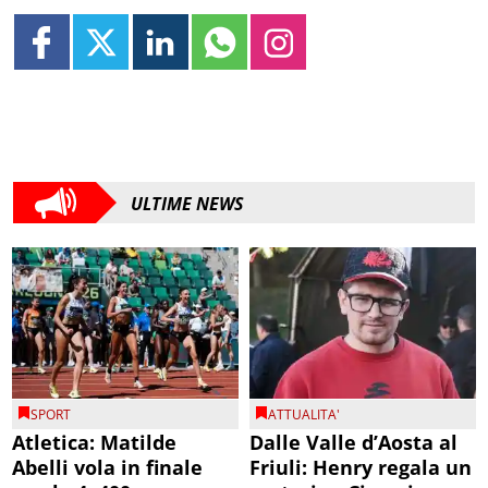
ULTIME NEWS
SPORT
ATTUALITA'
Atletica: Matilde
Dalle Valle d’Aosta al
Abelli vola in finale
Friuli: Henry regala un