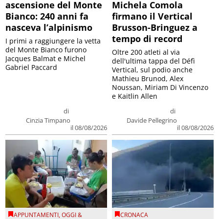
ascensione del Monte
Michela Comola
Bianco: 240 anni fa
firmano il Vertical
nasceva l’alpinismo
Brusson-Bringuez a
tempo di record
I primi a raggiungere la vetta
del Monte Bianco furono
Oltre 200 atleti al via
Jacques Balmat e Michel
dell'ultima tappa del Défì
Gabriel Paccard
Vertical, sul podio anche
Mathieu Brunod, Alex
Noussan, Miriam Di Vincenzo
e Kaitlin Allen
di
di
Cinzia Timpano
Davide Pellegrino
il 08/08/2026
il 08/08/2026
APPUNTAMENTI
,
OGGI &
CRONACA