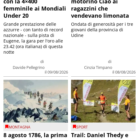
con la 4×400
motorino Ciao ai
femminile ai Mondiali
ragazzini che
Under 20
vendevano limonata
Grande prestazione delle
Ondata di generosità per i tre
azzurre - con tanto di record
giovani della provincia di
nazionale - sulla pista di
Udine
Eugene, la gara per l'oro alle
23.42 (ora italiana) di questa
notte
di
di
Davide Pellegrino
Cinzia Timpano
il 09/08/2026
il 08/08/2026
MONTAGNA
SPORT
8 agosto 1786, la prima
Trail: Daniel Thedy e