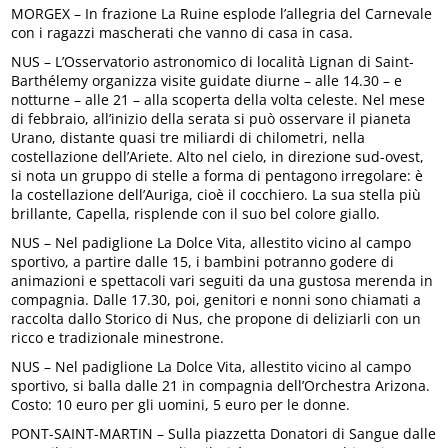
MORGEX – In frazione La Ruine esplode l’allegria del Carnevale
con i ragazzi mascherati che vanno di casa in casa.
NUS – L’Osservatorio astronomico di località Lignan di Saint-
Barthélemy organizza visite guidate diurne – alle 14.30 – e
notturne – alle 21 – alla scoperta della volta celeste. Nel mese
di febbraio, all’inizio della serata si può osservare il pianeta
Urano, distante quasi tre miliardi di chilometri, nella
costellazione dell’Ariete. Alto nel cielo, in direzione sud-ovest,
si nota un gruppo di stelle a forma di pentagono irregolare: è
la costellazione dell’Auriga, cioè il cocchiero. La sua stella più
brillante, Capella, risplende con il suo bel colore giallo.
NUS – Nel padiglione La Dolce Vita, allestito vicino al campo
sportivo, a partire dalle 15, i bambini potranno godere di
animazioni e spettacoli vari seguiti da una gustosa merenda in
compagnia. Dalle 17.30, poi, genitori e nonni sono chiamati a
raccolta dallo Storico di Nus, che propone di deliziarli con un
ricco e tradizionale minestrone.
NUS – Nel padiglione La Dolce Vita, allestito vicino al campo
sportivo, si balla dalle 21 in compagnia dell’Orchestra Arizona.
Costo: 10 euro per gli uomini, 5 euro per le donne.
PONT-SAINT-MARTIN – Sulla piazzetta Donatori di Sangue dalle