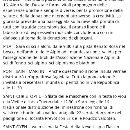
16, Aido Valle d’Aosta e forme vitali propongono delle
esperienze uniche e sempre diverse, per la promozione della
salute e della donazione di organi attraverso la creatività. La
giornata prevede una passeggiata sulla neve alla portata di
tutti con la guida escursionistica, il pranzo libero e il
laboratorio di espressività musicale concludendo con un
dialogo sul tema della donazione degli organi.
PILA – Gara di sci slalom, dalle 9.30 sulla pista Renato Rosa nel
bosco, nell’ambito delle Alpiniadi, manifestazione, valida per
l’assegnazione dei titoli dell’Associazione Nazionale Alpini di
sci di fondo, sci alpino, sci alpinismo e biathlon.
PONT-SAINT-MARTIN – Anche quest’anno il rione Insula Vernae
distribuirà un’appetitosa fagiolata. Tutta la popolazione è
invitata a presentarsi munita di pentolino in via Repubblica
alle 11.30.
SAINT-CHRISTOPHE – Sfilata delle maschere con in testa lo Viou
e la Vieille e l’orso Tueno dalle 12.30 a Sorreley; alle 16
tradizionale distribuzione del minestrone con fontina, di
salsicce e budini alla valdostana; alle 22 serata danzante nel
padiglione di località Prévot con Erik e le Poudzo valdoten.
SAINT-OYEN – Va in scena la Festa della Neve Uisp a Flassin