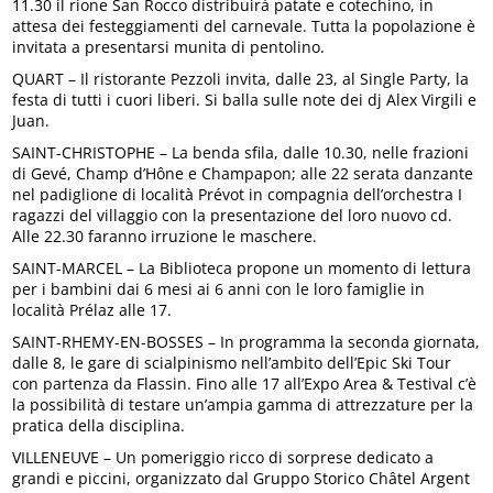
11.30 il rione San Rocco distribuirà patate e cotechino, in
attesa dei festeggiamenti del carnevale. Tutta la popolazione è
invitata a presentarsi munita di pentolino.
QUART – Il ristorante Pezzoli invita, dalle 23, al Single Party, la
festa di tutti i cuori liberi. Si balla sulle note dei dj Alex Virgili e
Juan.
SAINT-CHRISTOPHE – La benda sfila, dalle 10.30, nelle frazioni
di Gevé, Champ d’Hône e Champapon; alle 22 serata danzante
nel padiglione di località Prévot in compagnia dell’orchestra I
ragazzi del villaggio con la presentazione del loro nuovo cd.
Alle 22.30 faranno irruzione le maschere.
SAINT-MARCEL – La Biblioteca propone un momento di lettura
per i bambini dai 6 mesi ai 6 anni con le loro famiglie in
località Prélaz alle 17.
SAINT-RHEMY-EN-BOSSES – In programma la seconda giornata,
dalle 8, le gare di scialpinismo nell’ambito dell’Epic Ski Tour
con partenza da Flassin. Fino alle 17 all’Expo Area & Testival c’è
la possibilità di testare un’ampia gamma di attrezzature per la
pratica della disciplina.
VILLENEUVE – Un pomeriggio ricco di sorprese dedicato a
grandi e piccini, organizzato dal Gruppo Storico Châtel Argent