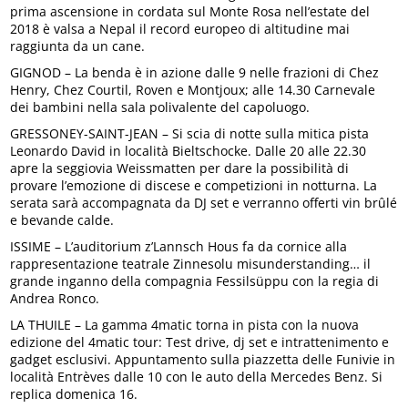
prima ascensione in cordata sul Monte Rosa nell’estate del
2018 è valsa a Nepal il record europeo di altitudine mai
raggiunta da un cane.
GIGNOD – La benda è in azione dalle 9 nelle frazioni di Chez
Henry, Chez Courtil, Roven e Montjoux; alle 14.30 Carnevale
dei bambini nella sala polivalente del capoluogo.
GRESSONEY-SAINT-JEAN – Si scia di notte sulla mitica pista
Leonardo David in località Bieltschocke. Dalle 20 alle 22.30
apre la seggiovia Weissmatten per dare la possibilità di
provare l’emozione di discese e competizioni in notturna. La
serata sarà accompagnata da DJ set e verranno offerti vin brûlé
e bevande calde.
ISSIME – L’auditorium z’Lannsch Hous fa da cornice alla
rappresentazione teatrale Zinnesolu misunderstanding… il
grande inganno della compagnia Fessilsüppu con la regia di
Andrea Ronco.
LA THUILE – La gamma 4matic torna in pista con la nuova
edizione del 4matic tour: Test drive, dj set e intrattenimento e
gadget esclusivi. Appuntamento sulla piazzetta delle Funivie in
località Entrèves dalle 10 con le auto della Mercedes Benz. Si
replica domenica 16.