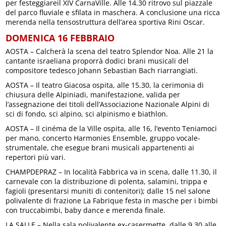
per festeggiareil XIV CarnaVille. Alle 14.30 ritrovo sul piazzale
del parco fluviale e sfilata in maschera. A conclusione una ricca
merenda nella tensostruttura dell’area sportiva Rini Oscar.
DOMENICA 16 FEBBRAIO
AOSTA – Calcherà la scena del teatro Splendor Noa. Alle 21 la
cantante israeliana proporrà dodici brani musicali del
compositore tedesco Johann Sebastian Bach riarrangiati.
AOSTA – Il teatro Giacosa ospita, alle 15.30, la cerimonia di
chiusura delle Alpiniadi, manifestazione, valida per
l’assegnazione dei titoli dell’Associazione Nazionale Alpini di
sci di fondo, sci alpino, sci alpinismo e biathlon.
AOSTA – Il cinéma de la Ville ospita, alle 16, l’evento Teniamoci
per mano, concerto Harmonies Ensemble, gruppo vocale-
strumentale, che esegue brani musicali appartenenti ai
repertori più vari.
CHAMPDEPRAZ – In località Fabbrica va in scena, dalle 11.30, il
carnevale con la distribuzione di polenta, salamini, trippa e
fagioli (presentarsi muniti di contenitori); dalle 15 nel salone
polivalente di frazione La Fabrique festa in masche per i bimbi
con truccabimbi, baby dance e merenda finale.
LA SALLE – Nella sala polivalente ex-casermette, dalle 9.30 alle