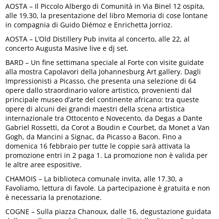
AOSTA – Il Piccolo Albergo di Comunità in Via Binel 12 ospita,
alle 19.30, la presentazione del libro Memoria di cose lontane
in compagnia di Guido Diémoz e Enrichetta Jorrioz.
AOSTA – L’Old Distillery Pub invita al concerto, alle 22, al
concerto Augusta Masive live e dj set.
BARD – Un fine settimana speciale al Forte con visite guidate
alla mostra Capolavori della Johannesburg Art gallery. Dagli
Impressionisti a Picasso, che presenta una selezione di 64
opere dallo straordinario valore artistico, provenienti dal
principale museo d’arte del continente africano: tra queste
opere di alcuni dei grandi maestri della scena artistica
internazionale tra Ottocento e Novecento, da Degas a Dante
Gabriel Rossetti, da Corot a Boudin e Courbet, da Monet a Van
Gogh, da Mancini a Signac, da Picasso a Bacon. Fino a
domenica 16 febbraio per tutte le coppie sarà attivata la
promozione entri in 2 paga 1. La promozione non è valida per
le altre aree espositive.
CHAMOIS – La biblioteca comunale invita, alle 17.30, a
Favoliamo, lettura di favole. La partecipazione è gratuita e non
è necessaria la prenotazione.
COGNE – Sulla piazza Chanoux, dalle 16, degustazione guidata