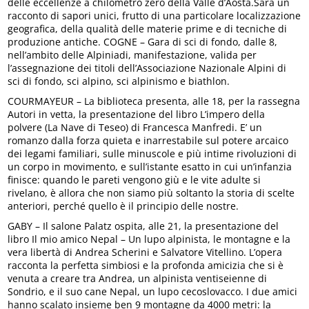
delle eccellenze a chilometro zero della Valle d’Aosta.Sarà un
racconto di sapori unici, frutto di una particolare localizzazione
geografica, della qualità delle materie prime e di tecniche di
produzione antiche. COGNE – Gara di sci di fondo, dalle 8,
nell’ambito delle Alpiniadi, manifestazione, valida per
l’assegnazione dei titoli dell’Associazione Nazionale Alpini di
sci di fondo, sci alpino, sci alpinismo e biathlon.
COURMAYEUR – La biblioteca presenta, alle 18, per la rassegna
Autori in vetta, la presentazione del libro L’impero della
polvere (La Nave di Teseo) di Francesca Manfredi. E’ un
romanzo dalla forza quieta e inarrestabile sul potere arcaico
dei legami familiari, sulle minuscole e più intime rivoluzioni di
un corpo in movimento, e sull’istante esatto in cui un’infanzia
finisce: quando le pareti vengono giù e le vite adulte si
rivelano, è allora che non siamo più soltanto la storia di scelte
anteriori, perché quello è il principio delle nostre.
GABY – Il salone Palatz ospita, alle 21, la presentazione del
libro Il mio amico Nepal – Un lupo alpinista, le montagne e la
vera libertà di Andrea Scherini e Salvatore Vitellino. L’opera
racconta la perfetta simbiosi e la profonda amicizia che si è
venuta a creare tra Andrea, un alpinista ventiseienne di
Sondrio, e il suo cane Nepal, un lupo cecoslovacco. I due amici
hanno scalato insieme ben 9 montagne da 4000 metri: la