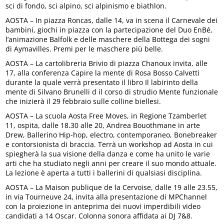
sci di fondo, sci alpino, sci alpinismo e biathlon.
AOSTA – In piazza Roncas, dalle 14, va in scena il Carnevale dei
bambini, giochi in piazza con la partecipazione del Duo EnBé,
l’animazione Balfolk e delle maschere della Bottega dei sogni
di Aymavilles. Premi per le maschere più belle.
AOSTA – La cartolibreria Brivio di piazza Chanoux invita, alle
17, alla conferenza Capire la mente di Rosa Bosso Calvetti
durante la quale verrà presentato il libro Il labirinto della
mente di Silvano Brunelli d il corso di strudio Mente funzionale
che inizierà il 29 febbraio sulle colline biellesi.
AOSTA – La scuola Aosta Free Moves, in Regione Tzamberlet
11, ospita, dalle 18.30 alle 20, Andrea Bouothmane in arte
Drew, Ballerino Hip-hop, electro, contemporaneo, Bonebreaker
e contorsionista di braccia. Terrà un workshop ad Aosta in cui
spiegherà la sua visione della danza e come ha unito le varie
arti che ha studiato negli anni per creare il suo mondo attuale.
La lezione è aperta a tutti i ballerini di qualsiasi disciplina.
AOSTA – La Maison publique de la Cervoise, dalle 19 alle 23.55,
in via Tourneuve 24, invita alla presentazione di MPChannel
con la proiezione in anteprima dei nuovi imperdibili video
candidati a 14 Oscar. Colonna sonora affidata ai DJ 7&8.