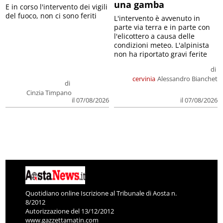
una gamba
E in corso l'intervento dei vigili
del fuoco, non ci sono feriti
L'intervento è avvenuto in
parte via terra e in parte con
l'elicottero a causa delle
condizioni meteo. L'alpinista
non ha riportato gravi ferite
di
cervinia
Alessandro Bianchet
di
Cinzia Timpano
il 07/08/2026
il 07/08/2026
Quotidiano online Iscrizione al Tribunale di Aosta n.
8/2012
Autorizzazione del 13/12/2012
www.gazzettamatin.com