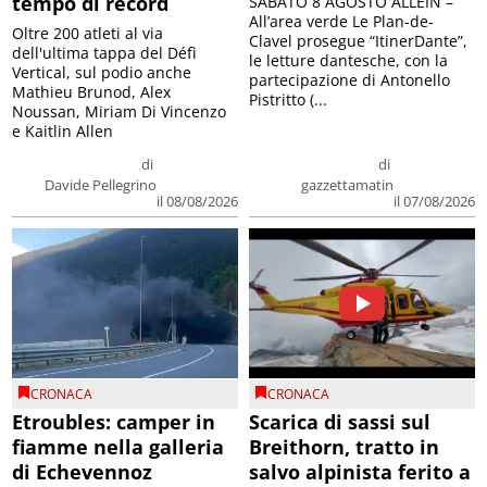
tempo di record
SABATO 8 AGOSTO ALLEIN –
All’area verde Le Plan-de-
Oltre 200 atleti al via
Clavel prosegue “ItinerDante”,
dell'ultima tappa del Défì
le letture dantesche, con la
Vertical, sul podio anche
partecipazione di Antonello
Mathieu Brunod, Alex
Pistritto (...
Noussan, Miriam Di Vincenzo
e Kaitlin Allen
di
di
Davide Pellegrino
gazzettamatin
il 08/08/2026
il 07/08/2026
CRONACA
CRONACA
Etroubles: camper in
Scarica di sassi sul
fiamme nella galleria
Breithorn, tratto in
di Echevennoz
salvo alpinista ferito a