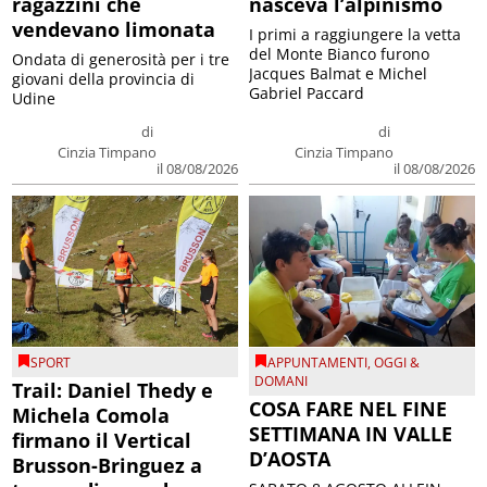
ragazzini che
nasceva l’alpinismo
vendevano limonata
I primi a raggiungere la vetta
del Monte Bianco furono
Ondata di generosità per i tre
Jacques Balmat e Michel
giovani della provincia di
Gabriel Paccard
Udine
di
di
Cinzia Timpano
Cinzia Timpano
il 08/08/2026
il 08/08/2026
SPORT
APPUNTAMENTI
,
OGGI &
DOMANI
Trail: Daniel Thedy e
COSA FARE NEL FINE
Michela Comola
SETTIMANA IN VALLE
firmano il Vertical
D’AOSTA
Brusson-Bringuez a