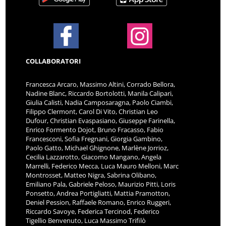
COLLABORATORI
Francesca Arcaro, Massimo Altini, Corrado Bellora,
Nadine Blanc, Riccardo Bortolotti, Manila Calipari,
Giulia Calisti, Nadia Camposaragna, Paolo Ciambi,
Filippo Clermont, Carol Di Vito, Christian Leo
Dufour, Christian Evaspasiano, Giuseppe Farinella,
Enrico Formento Dojot, Bruno Fracasso, Fabio
Francesconi, Sofia Fregnani, Giorgia Gambino,
Paolo Gatto, Michael Ghignone, Marlène Jorrioz,
Cecilia Lazzarotto, Giacomo Mangano, Angela
Marrelli, Federico Mecca, Luca Mauro Melloni, Marc
Montrosset, Matteo Nigra, Sabrina Olibano,
Emiliano Pala, Gabriele Peloso, Maurizio Pitti, Loris
Ponsetto, Andrea Portigliatti, Mattia Pramotton,
Deniel Pession, Raffaele Romano, Enrico Ruggeri,
Riccardo Savoye, Federica Tercinod, Federico
Tigellio Benvenuto, Luca Massimo Trifilò