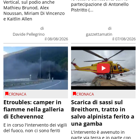
Vertical, sul podio anche
partecipazione di Antonello
Mathieu Brunod, Alex
Pistritto (...
Noussan, Miriam Di Vincenzo
e Kaitlin Allen
di
di
Davide Pellegrino
gazzettamatin
il 08/08/2026
il 07/08/2026
CRONACA
CRONACA
Etroubles: camper in
Scarica di sassi sul
fiamme nella galleria
Breithorn, tratto in
di Echevennoz
salvo alpinista ferito a
una gamba
E in corso l'intervento dei vigili
del fuoco, non ci sono feriti
L'intervento è avvenuto in
parte via terra e in parte con