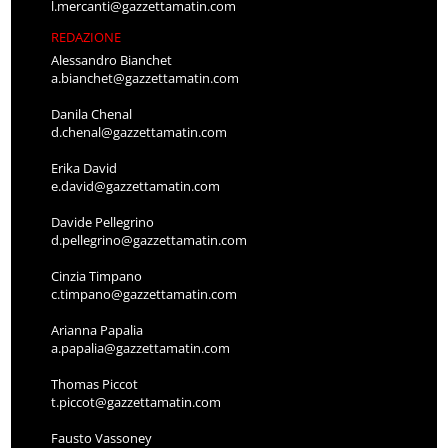
l.mercanti@gazzettamatin.com
REDAZIONE
Alessandro Bianchet
a.bianchet@gazzettamatin.com
Danila Chenal
d.chenal@gazzettamatin.com
Erika David
e.david@gazzettamatin.com
Davide Pellegrino
d.pellegrino@gazzettamatin.com
Cinzia Timpano
c.timpano@gazzettamatin.com
Arianna Papalia
a.papalia@gazzettamatin.com
Thomas Piccot
t.piccot@gazzettamatin.com
Fausto Vassoney