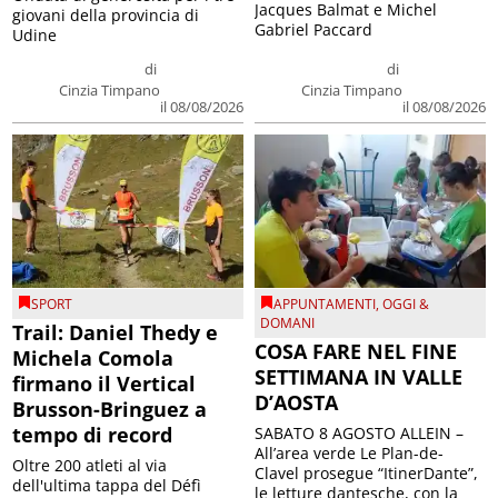
Jacques Balmat e Michel
giovani della provincia di
Gabriel Paccard
Udine
di
di
Cinzia Timpano
Cinzia Timpano
il 08/08/2026
il 08/08/2026
SPORT
APPUNTAMENTI
,
OGGI &
DOMANI
Trail: Daniel Thedy e
COSA FARE NEL FINE
Michela Comola
SETTIMANA IN VALLE
firmano il Vertical
D’AOSTA
Brusson-Bringuez a
tempo di record
SABATO 8 AGOSTO ALLEIN –
All’area verde Le Plan-de-
Oltre 200 atleti al via
Clavel prosegue “ItinerDante”,
dell'ultima tappa del Défì
le letture dantesche, con la