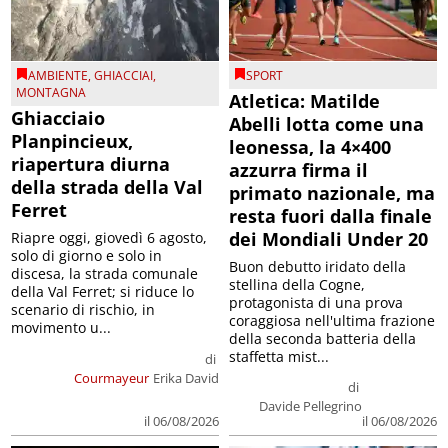
AMBIENTE
,
GHIACCIAI
,
SPORT
MONTAGNA
Atletica: Matilde
Ghiacciaio
Abelli lotta come una
Planpincieux,
leonessa, la 4×400
riapertura diurna
azzurra firma il
della strada della Val
primato nazionale, ma
Ferret
resta fuori dalla finale
dei Mondiali Under 20
Riapre oggi, giovedì 6 agosto,
solo di giorno e solo in
Buon debutto iridato della
discesa, la strada comunale
stellina della Cogne,
della Val Ferret; si riduce lo
protagonista di una prova
scenario di rischio, in
coraggiosa nell'ultima frazione
movimento u...
della seconda batteria della
staffetta mist...
di
Courmayeur
Erika David
di
Davide Pellegrino
il 06/08/2026
il 06/08/2026