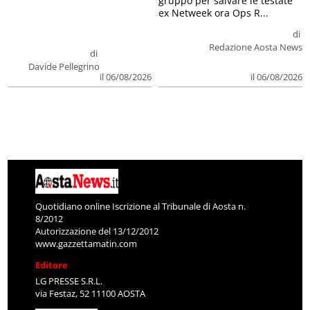
gruppo per salvare le testate
ex Netweek ora Ops R...
di
Redazione Aosta News
di
Davide Pellegrino
il 06/08/2026
il 06/08/2026
Quotidiano online Iscrizione al Tribunale di Aosta n.
8/2012
Autorizzazione del 13/12/2012
www.gazzettamatin.com
Editore
LG PRESSE S.R.L.
via Festaz, 52 11100 AOSTA