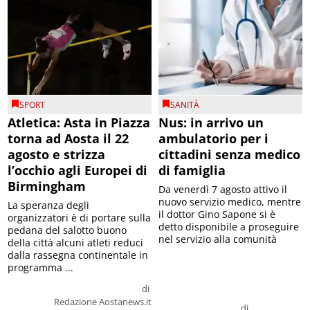
SPORT
SANITÀ
Atletica: Asta in Piazza
Nus: in arrivo un
torna ad Aosta il 22
ambulatorio per i
agosto e strizza
cittadini senza medico
l’occhio agli Europei di
di famiglia
Birmingham
Da venerdì 7 agosto attivo il
nuovo servizio medico, mentre
La speranza degli
il dottor Gino Sapone si è
organizzatori è di portare sulla
detto disponibile a proseguire
pedana del salotto buono
nel servizio alla comunità
della città alcuni atleti reduci
dalla rassegna continentale in
programma ...
di
Redazione Aostanews.it
di