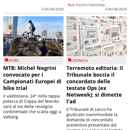
Nus
Fausto Vassoney
il 06/08/2026
il 06/08/2026
SPORT
CRONACA
MTB: Michel Negrini
Terremoto editoria: il
convocato per i
Tribunale boccia il
Campionati Europei di
concordato delle
bike trial
testate Ops (ex
Netweek); si dimette
Il valdostano, 24° nella tappa
l’ad
polacca di Coppa del Mondo,
sarà al via della rassegna
Il Tribunale di Lecco ha
continentale che scatta oggi a
giudicato inammissibile la
Valberg
domanda di concordato
preventivo presentata dal