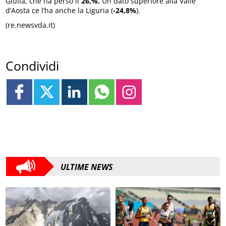
Giulia, che ha perso il
26,%.
Un dato superiore alla Valle
d’Aosta ce l’ha anche la Liguria (
-24,8%
).
(re.newsvda.it)
Condividi
ULTIME NEWS