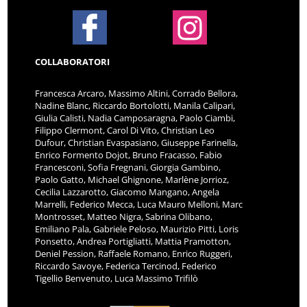
COLLABORATORI
Francesca Arcaro, Massimo Altini, Corrado Bellora,
Nadine Blanc, Riccardo Bortolotti, Manila Calipari,
Giulia Calisti, Nadia Camposaragna, Paolo Ciambi,
Filippo Clermont, Carol Di Vito, Christian Leo
Dufour, Christian Evaspasiano, Giuseppe Farinella,
Enrico Formento Dojot, Bruno Fracasso, Fabio
Francesconi, Sofia Fregnani, Giorgia Gambino,
Paolo Gatto, Michael Ghignone, Marlène Jorrioz,
Cecilia Lazzarotto, Giacomo Mangano, Angela
Marrelli, Federico Mecca, Luca Mauro Melloni, Marc
Montrosset, Matteo Nigra, Sabrina Olibano,
Emiliano Pala, Gabriele Peloso, Maurizio Pitti, Loris
Ponsetto, Andrea Portigliatti, Mattia Pramotton,
Deniel Pession, Raffaele Romano, Enrico Ruggeri,
Riccardo Savoye, Federica Tercinod, Federico
Tigellio Benvenuto, Luca Massimo Trifilò