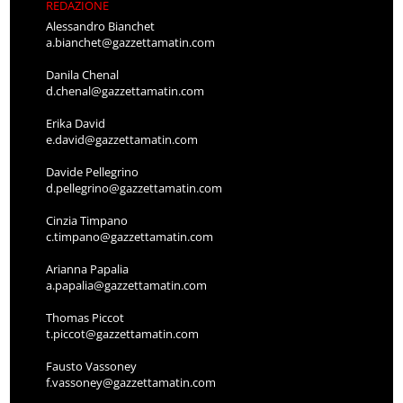
REDAZIONE
Alessandro Bianchet
a.bianchet@gazzettamatin.com
Danila Chenal
d.chenal@gazzettamatin.com
Erika David
e.david@gazzettamatin.com
Davide Pellegrino
d.pellegrino@gazzettamatin.com
Cinzia Timpano
c.timpano@gazzettamatin.com
Arianna Papalia
a.papalia@gazzettamatin.com
Thomas Piccot
t.piccot@gazzettamatin.com
Fausto Vassoney
f.vassoney@gazzettamatin.com