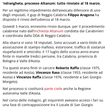
‘ndrangheta, processo Altanum: tutto rinviato al 18 marzo.
Per un legittimo impedimento dell’avvocato difensore di uno
degli imputati, il gup di Reggio Calabria
Filippo Aragona
ha
disposto il rinvio dell’udienza al 18 marzo.
Giovedì 5 marzo, ennesimo rinvio dunque, per il procedimento
calabrese nato dall’
inchiesta Altanum
condotta dai Carabinieri
e coordinata dalla DDA di Reggio Calabria.
Alla sbarra vi sono 18 imputati. Sono accusati a vario titolo di
associazione di stampo mafioso, estorsione, traffico di sostanze
stupefacenti e omicidio; il 17 luglio dello scorso anno erano
finite in manette tredici persone, tra Calabria, provincia di
Bologna e Valle d’Aosta.
Tra questi erano finiti in carcere
Roberto Raffa
(classe 1975,
residente ad Aosta),
Vincenzo Raso
(classe 1953, residente ad
Aosta) e
Vincenzo Raffa
(classe 1976, residente a San Giorgio
Morgeto).
Nel processo si costituirà
parte civile
anche la Regione
autonoma Valle d’Aosta.
Nel corso delle indagini, gli inquirenti avevano acceso i fari su
una fase di contrapposizione tra il Locale di San Giorgio