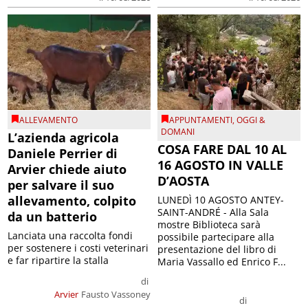
ALLEVAMENTO
APPUNTAMENTI
,
OGGI &
DOMANI
L’azienda agricola
COSA FARE DAL 10 AL
Daniele Perrier di
16 AGOSTO IN VALLE
Arvier chiede aiuto
D’AOSTA
per salvare il suo
allevamento, colpito
LUNEDÌ 10 AGOSTO ANTEY-
SAINT-ANDRÉ - Alla Sala
da un batterio
mostre Biblioteca sarà
Lanciata una raccolta fondi
possibile partecipare alla
per sostenere i costi veterinari
presentazione del libro di
e far ripartire la stalla
Maria Vassallo ed Enrico F...
di
Arvier
Fausto Vassoney
di