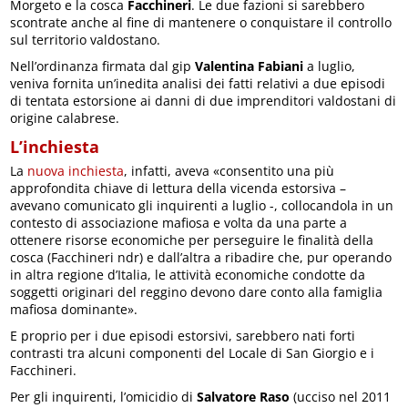
Morgeto e la cosca
Facchineri
. Le due fazioni si sarebbero
scontrate anche al fine di mantenere o conquistare il controllo
sul territorio valdostano.
Nell’ordinanza firmata dal gip
Valentina Fabiani
a luglio,
veniva fornita un’inedita analisi dei fatti relativi a due episodi
di tentata estorsione ai danni di due imprenditori valdostani di
origine calabrese.
L’inchiesta
La
nuova inchiesta
, infatti, aveva «consentito una più
approfondita chiave di lettura della vicenda estorsiva –
avevano comunicato gli inquirenti a luglio -, collocandola in un
contesto di associazione mafiosa e volta da una parte a
ottenere risorse economiche per perseguire le finalità della
cosca (Facchineri ndr) e dall’altra a ribadire che, pur operando
in altra regione d’Italia, le attività economiche condotte da
soggetti originari del reggino devono dare conto alla famiglia
mafiosa dominante».
E proprio per i due episodi estorsivi, sarebbero nati forti
contrasti tra alcuni componenti del Locale di San Giorgio e i
Facchineri.
Per gli inquirenti, l’omicidio di
Salvatore Raso
(ucciso nel 2011