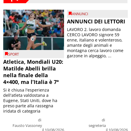
ANNUNCI
ANNUNCI DEI LETTORI
LAVORO 2. lavoro domanda
CERCO LAVORO signore 59
enne, italiano e volenteroso,
amante degli animali e
montagna cerca lavoro come
SPORT
garzone in alpeggio, ...
Atletica, Mondiali U20:
Matilde Abelli brilla
nella finale della
4×400, ma l’Italia è 7ª
Si è chiusa l'esperienza
dell'atleta valdostana a
Eugene, Stati Uniti, dove ha
preso parte alla rassegna
iridata di categoria
di
di
Fausto Vassoney
segreteria
il 10/08/2026
il 10/08/2026