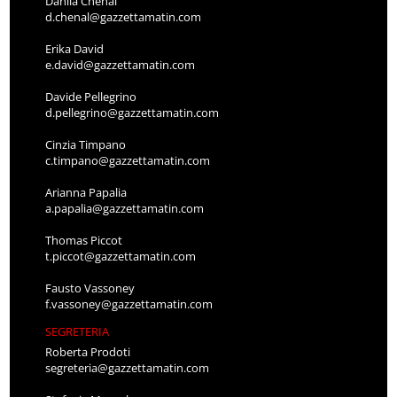
Danila Chenal
d.chenal@gazzettamatin.com
Erika David
e.david@gazzettamatin.com
Davide Pellegrino
d.pellegrino@gazzettamatin.com
Cinzia Timpano
c.timpano@gazzettamatin.com
Arianna Papalia
a.papalia@gazzettamatin.com
Thomas Piccot
t.piccot@gazzettamatin.com
Fausto Vassoney
f.vassoney@gazzettamatin.com
SEGRETERIA
Roberta Prodoti
segreteria@gazzettamatin.com