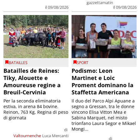
gazzettamatin
il 09/08/2026
il 09/08/2026
BATAILLES
SPORT
Batailles de Reines:
Podismo: Leon
Tiky, Alouette e
Martinet e Loic
Amoureuse regine a
Proment dominano la
Breuil-Cervinia
Staffetta Americana
Per la seconda eliminatoria
Il duo del Parco Alpi Apuane a
estiva, in arena 84 bovine.
segno a Gressan, tra le donne
Reinon, 763 Kg, Regina di peso
vincono Elisa Vitton Mea e
di giornata
Sabina Marquet, nel misto
trionfano Laura Segor e Mikael
Mongi...
di
Valtournenche
Luca Mercanti
di