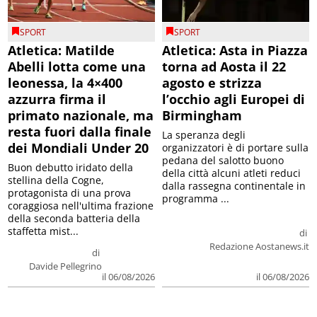
SPORT
SPORT
Atletica: Matilde
Atletica: Asta in Piazza
Abelli lotta come una
torna ad Aosta il 22
leonessa, la 4×400
agosto e strizza
azzurra firma il
l’occhio agli Europei di
primato nazionale, ma
Birmingham
resta fuori dalla finale
La speranza degli
dei Mondiali Under 20
organizzatori è di portare sulla
pedana del salotto buono
Buon debutto iridato della
della città alcuni atleti reduci
stellina della Cogne,
dalla rassegna continentale in
protagonista di una prova
programma ...
coraggiosa nell'ultima frazione
della seconda batteria della
staffetta mist...
di
Redazione Aostanews.it
di
Davide Pellegrino
il 06/08/2026
il 06/08/2026