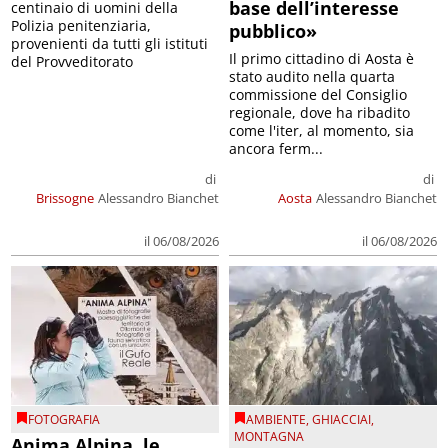
base dell’interesse
centinaio di uomini della
Polizia penitenziaria,
pubblico»
provenienti da tutti gli istituti
Il primo cittadino di Aosta è
del Provveditorato
stato audito nella quarta
commissione del Consiglio
regionale, dove ha ribadito
come l'iter, al momento, sia
ancora ferm...
di
di
Brissogne
Alessandro Bianchet
Aosta
Alessandro Bianchet
il 06/08/2026
il 06/08/2026
FOTOGRAFIA
AMBIENTE
,
GHIACCIAI
,
MONTAGNA
Anima Alpina, le