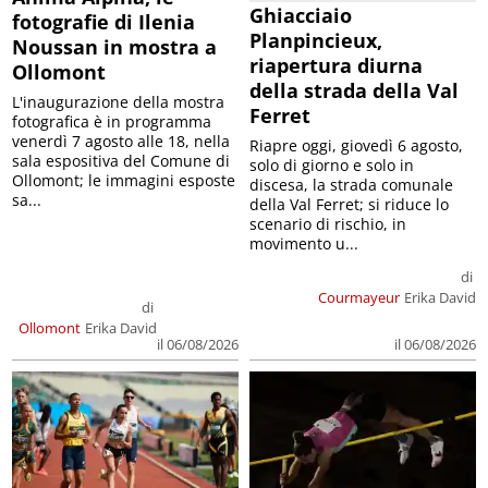
Ghiacciaio
fotografie di Ilenia
Planpincieux,
Noussan in mostra a
riapertura diurna
Ollomont
della strada della Val
L'inaugurazione della mostra
Ferret
fotografica è in programma
venerdì 7 agosto alle 18, nella
Riapre oggi, giovedì 6 agosto,
sala espositiva del Comune di
solo di giorno e solo in
Ollomont; le immagini esposte
discesa, la strada comunale
sa...
della Val Ferret; si riduce lo
scenario di rischio, in
movimento u...
di
Courmayeur
Erika David
di
Ollomont
Erika David
il 06/08/2026
il 06/08/2026