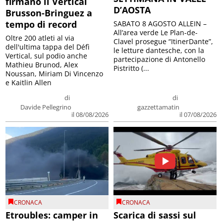
firmano il Vertical
D’AOSTA
Brusson-Bringuez a
tempo di record
SABATO 8 AGOSTO ALLEIN –
All’area verde Le Plan-de-
Oltre 200 atleti al via
Clavel prosegue “ItinerDante”,
dell'ultima tappa del Défì
le letture dantesche, con la
Vertical, sul podio anche
partecipazione di Antonello
Mathieu Brunod, Alex
Pistritto (...
Noussan, Miriam Di Vincenzo
e Kaitlin Allen
di
di
Davide Pellegrino
gazzettamatin
il 08/08/2026
il 07/08/2026
CRONACA
CRONACA
Etroubles: camper in
Scarica di sassi sul