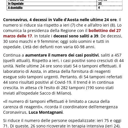
Coronavirus, 4 decessi in Valle d’Aosta nelle ultime 24 ore
. Il
numero si riduce sia rispetto a ieri (7) che e all’altro ieri (8). Lo
comunica la presidenza della Regione con il
bollettino del 27
marzo delle 17
. In totale i
decessi sono saliti a 39
. De decessi,
30 sono maschi e 9 femmine; oggi solo uomini e tutti in
ospedale. L’età dei defunti non varia 60-98 anni.
Continua a
aumentare il numero dei casi positivi
, saliti a 457
(quelli attuali). Rispetto a ieri, i casi positivi sono cresciuti di 44
unità. Nelle ultime 24 ore sono stati 54 o tamponi effettuati. Il
laboratorio di Aosta, in attesa della fornitura di reagenti
esegue solo tamponi urgenti. Pertanto, di 54 tamponi refertati
44 sono risultati positivi al Covid-19. Il trend è in continua
crescita. In attesa c’è l’esito di 282 tamponi (190 sono stati
inviati all’ospedale Sacco di Milano).
«Il numero di tamponi effettuati è limitato a causa della
carenza di reagenti», ricorda il coordinatore dell’emergenza
Coronavirus,
Luca Montagnani
.
Si riduce il numero delle persone ospedalizzate: ieri 75 e oggi
71. Di queste, 26 sono ricoverate in terapia intensiva (ieri 24).