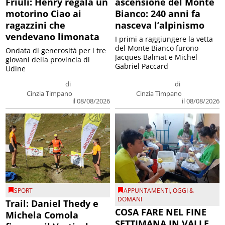
Friuli: Henry regala un
ascensione del Monte
motorino Ciao ai
Bianco: 240 anni fa
ragazzini che
nasceva l’alpinismo
vendevano limonata
I primi a raggiungere la vetta
del Monte Bianco furono
Ondata di generosità per i tre
Jacques Balmat e Michel
giovani della provincia di
Gabriel Paccard
Udine
di
di
Cinzia Timpano
Cinzia Timpano
il 08/08/2026
il 08/08/2026
SPORT
APPUNTAMENTI
,
OGGI &
DOMANI
Trail: Daniel Thedy e
COSA FARE NEL FINE
Michela Comola
SETTIMANA IN VALLE