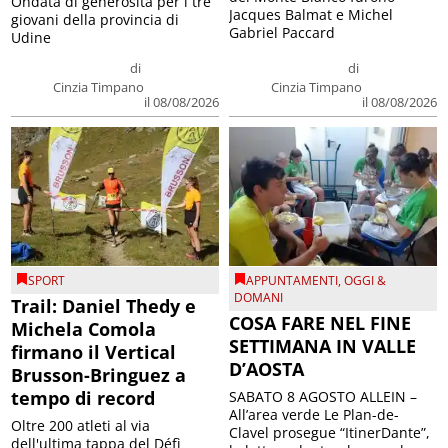
Ondata di generosità per i tre
Jacques Balmat e Michel
giovani della provincia di
Gabriel Paccard
Udine
di
di
Cinzia Timpano
Cinzia Timpano
il 08/08/2026
il 08/08/2026
SPORT
APPUNTAMENTI
,
OGGI &
DOMANI
Trail: Daniel Thedy e
COSA FARE NEL FINE
Michela Comola
SETTIMANA IN VALLE
firmano il Vertical
D’AOSTA
Brusson-Bringuez a
tempo di record
SABATO 8 AGOSTO ALLEIN –
All’area verde Le Plan-de-
Oltre 200 atleti al via
Clavel prosegue “ItinerDante”,
dell'ultima tappa del Défì