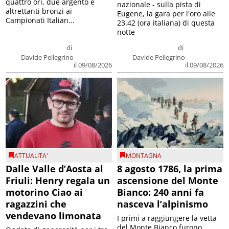
quattro ori, due argento e
nazionale - sulla pista di
altrettanti bronzi ai
Eugene, la gara per l'oro alle
Campionati Italian...
23.42 (ora italiana) di questa
notte
di
di
Davide Pellegrino
Davide Pellegrino
il 09/08/2026
il 09/08/2026
ATTUALITA'
MONTAGNA
Dalle Valle d’Aosta al
8 agosto 1786, la prima
Friuli: Henry regala un
ascensione del Monte
motorino Ciao ai
Bianco: 240 anni fa
ragazzini che
nasceva l’alpinismo
vendevano limonata
I primi a raggiungere la vetta
del Monte Bianco furono