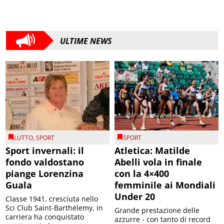
ULTIME NEWS
LUTTO
,
SPORT
SPORT
Sport invernali: il
Atletica: Matilde
fondo valdostano
Abelli vola in finale
piange Lorenzina
con la 4×400
Guala
femminile ai Mondiali
Under 20
Classe 1941, cresciuta nello
Sci Club Saint-Barthélemy, in
Grande prestazione delle
carriera ha conquistato
azzurre - con tanto di record