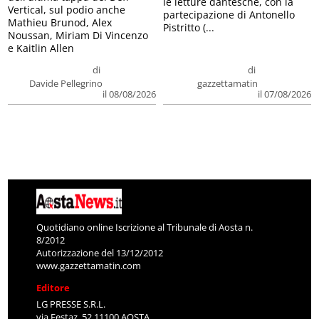
le letture dantesche, con la
Vertical, sul podio anche
partecipazione di Antonello
Mathieu Brunod, Alex
Pistritto (...
Noussan, Miriam Di Vincenzo
e Kaitlin Allen
di
di
Davide Pellegrino
gazzettamatin
il 08/08/2026
il 07/08/2026
Quotidiano online Iscrizione al Tribunale di Aosta n.
8/2012
Autorizzazione del 13/12/2012
www.gazzettamatin.com
Editore
LG PRESSE S.R.L.
via Festaz, 52 11100 AOSTA