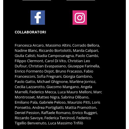
COLLABORATORI
Francesca Arcaro, Massimo Altini, Corrado Bellora,
Nadine Blanc, Riccardo Bortolotti, Manila Calipari,
Giulia Calisti, Nadia Camposaragna, Paolo Ciambi,
Filippo Clermont, Carol Di Vito, Christian Leo
Dufour, Christian Evaspasiano, Giuseppe Farinella,
Enrico Formento Dojot, Bruno Fracasso, Fabio
Francesconi, Sofia Fregnani, Giorgia Gambino,
Paolo Gatto, Michael Ghignone, Marlène Jorrioz,
Cecilia Lazzarotto, Giacomo Mangano, Angela
Marrelli, Federico Mecca, Luca Mauro Melloni, Marc
Montrosset, Matteo Nigra, Sabrina Olibano,
Emiliano Pala, Gabriele Peloso, Maurizio Pitti, Loris
Ponsetto, Andrea Portigliatti, Mattia Pramotton,
Deniel Pession, Raffaele Romano, Enrico Ruggeri,
Riccardo Savoye, Federica Tercinod, Federico
Tigellio Benvenuto, Luca Massimo Trifilò