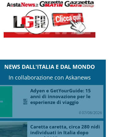
NEWS DALL'ITALIA E DAL MONDO
In collaborazione con Askanews
Adyen e GetYourGuide: 15
anni di innovazione per le
esperienze di viaggio
il 07/08/2026
Caretta caretta, circa 280 nidi
individuati in Italia dopo