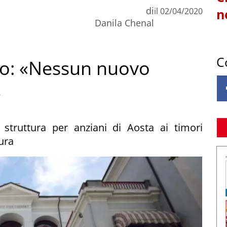
di
il
02/04/2020
n
Danila Chenal
C
edo: «Nessun nuovo
»
 struttura per anziani di Aosta ai timori
ura