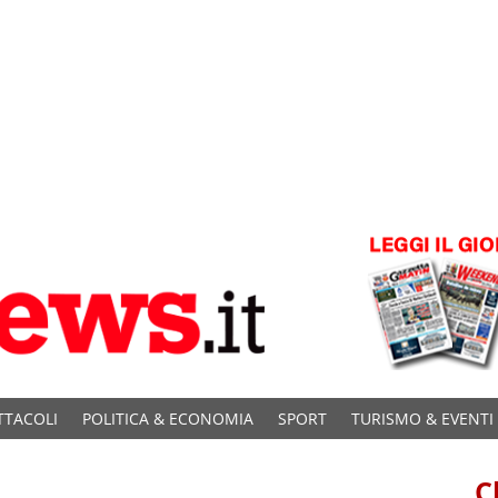
TTACOLI
POLITICA & ECONOMIA
SPORT
TURISMO & EVENTI
C