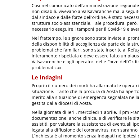
Così nel comunicato dell’amministrazione regionale. 
non disabili, vivevano a Valsavaranche ma, a seguito
dal sindaco e dalle forze dell’ordine, è stato neces
struttura socio-assistenziale. Tale procedura, però,
necessario eseguire i tamponi per il Covid-19 e avern
Nel frattempo, le signore sono state inviate al pront
della disponibilità di accoglienza da parte della str
problematiche familiari, sono state inserite al Refu
interamente rispettata e deve essere fatto un plauso
Valsavarenche e agli operatori delle Forze dell’Ordin
problematica».
Le indagini
Proprio il numero dei morti ha allarmato le operatri
situazione. Tanto che la procura di Aosta ha aperto 
merito alla situazione di emergenza segnalata nella
gestita dalla diocesi di Aosta.
Nella giornata di ieri , mercoledì 1 aprile, il pm Fra
documentazione, anche clinica, e di verificare le sit
assistiti, per valutare la sussistenza di eventuali i
legata alla diffusione del coronavirus, non saranno 
L’inchiesta è al momento senza indagati né ipotesi di