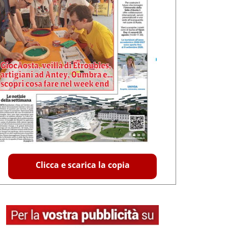
Clicca e scarica la copia