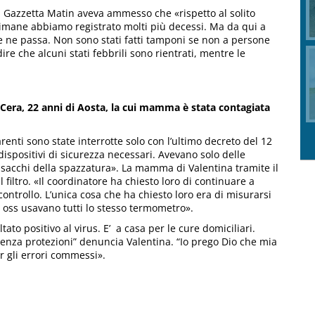
 a Gazzetta Matin aveva ammesso che «rispetto al solito
timane abbiamo registrato molti più decessi. Ma da qui a
ce ne passa. Non sono stati fatti tamponi se non a persone
e che alcuni stati febbrili sono rientrati, mentre le
 Cera, 22 anni di Aosta, la cui mamma è stata contagiata
parenti sono state interrotte solo con l’ultimo decreto del 12
ispositivi di sicurezza necessari. Avevano solo delle
 sacchi della spazzatura». La mamma di Valentina tramite il
filtro. «Il coordinatore ha chiesto loro di continuare a
controllo. L’unica cosa che ha chiesto loro era di misurarsi
e oss usavano tutti lo stesso termometro».
ato positivo al virus. E’ a casa per le cure domiciliari.
senza protezioni” denuncia Valentina. “Io prego Dio che mia
 gli errori commessi».