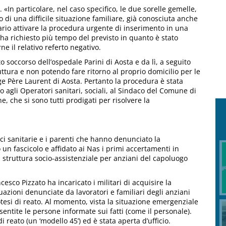
«In particolare, nel caso specifico, le due sorelle gemelle,
 di una difficile situazione familiare, già conosciuta anche
sario attivare la procedura urgente di inserimento in una
 ha richiesto più tempo del previsto in quanto è stato
e il relativo referto negativo.
o soccorso dell’ospedale Parini di Aosta e da lì, a seguito
uttura e non potendo fare ritorno al proprio domicilio per le
ge Père Laurent di Aosta. Pertanto la procedura è stata
 agli Operatori sanitari, sociali, al Sindaco del Comune di
e, che si sono tutti prodigati per risolvere la
ci sanitarie e i parenti che hanno denunciato la
un fascicolo e affidato ai Nas i primi accertamenti in
 struttura socio-assistenziale per anziani del capoluogo
ncesco Pizzato ha incaricato i militari di acquisire la
uazioni denunciate da lavoratori e familiari degli anziani
potesi di reato. Al momento, vista la situazione emergenziale
sentite le persone informate sui fatti (come il personale).
 reato (un ‘modello 45’) ed è stata aperta d’ufficio.