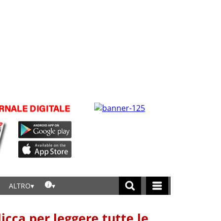
ALTRO
licca per leggere tutte le