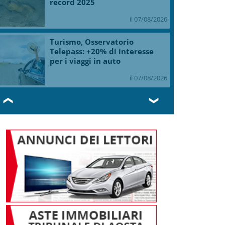
record 2025
il 07/08/2026
Turismo, Osservatorio
Telepass: +20% di interesse
per i viaggi in auto
il 07/08/2026
❮
❯