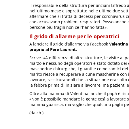
Il responsabile della struttura per anziani Liffredo
nell’ultimo mese e soprattutto nelle ultime due set
affermare che si tratta di decessi per coronavirus 
che accusavano problemi respiratori. Posso anche dir
persone più fragili non ce l’hanno fatta».
Il grido di allarme per le operatrici
A lanciare il grido d’allarme via Facebook
Valentina
proprio al Père Laurent.
Scrive. «A differenza di altre strutture, le visite ai 
marzo e nessuno degli operatori è stato dotato dei d
mascherine chirurgiche, i guanti e come camici dei
marito riesce a recuperare alcune mascherine con il 
lavorare, rassicurandoli che la situazione era sotto 
la febbre prima di iniziare a lavorare, ma pazienti 
Oltre alla mamma di Valentina, anche il papà è risult
«Non è possibile mandare la gente così a lavorare 
mamma guarisca, ma voglio che qualcuno paghi per
(da.ch.)