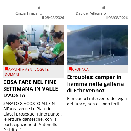
di
di
Cinzia Timpano
Davide Pellegrino
il 08/08/2026
il 08/08/2026
APPUNTAMENTI
,
OGGI &
CRONACA
DOMANI
Etroubles: camper in
COSA FARE NEL FINE
fiamme nella galleria
SETTIMANA IN VALLE
di Echevennoz
D’AOSTA
E in corso l'intervento dei vigili
SABATO 8 AGOSTO ALLEIN –
del fuoco, non ci sono feriti
All’area verde Le Plan-de-
Clavel prosegue “ItinerDante”,
le letture dantesche, con la
partecipazione di Antonello
Pistritto (...