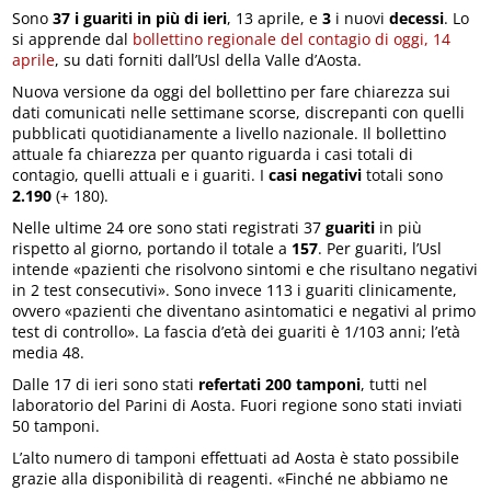
Sono
37 i guariti in più di ieri
, 13 aprile, e
3
i nuovi
decessi
. Lo
si apprende dal
bollettino regionale del contagio di oggi, 14
aprile
, su dati forniti dall’Usl della Valle d’Aosta.
Nuova versione da oggi del bollettino per fare chiarezza sui
dati comunicati nelle settimane scorse, discrepanti con quelli
pubblicati quotidianamente a livello nazionale. Il bollettino
attuale fa chiarezza per quanto riguarda i casi totali di
contagio, quelli attuali e i guariti. I
casi negativi
totali sono
2.190
(+ 180).
Nelle ultime 24 ore sono stati registrati 37
guariti
in più
rispetto al giorno, portando il totale a
157
. Per guariti, l’Usl
intende «pazienti che risolvono sintomi e che risultano negativi
in 2 test consecutivi». Sono invece 113 i guariti clinicamente,
ovvero «pazienti che diventano asintomatici e negativi al primo
test di controllo». La fascia d’età dei guariti è 1/103 anni; l’età
media 48.
Dalle 17 di ieri sono stati
refertati 200 tamponi
, tutti nel
laboratorio del Parini di Aosta. Fuori regione sono stati inviati
50 tamponi.
L’alto numero di tamponi effettuati ad Aosta è stato possibile
grazie alla disponibilità di reagenti. «Finché ne abbiamo ne