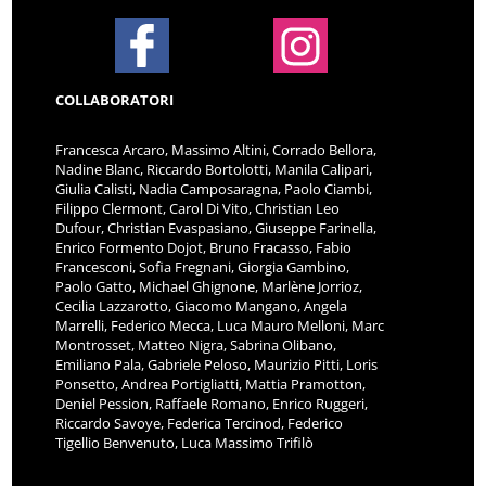
COLLABORATORI
Francesca Arcaro, Massimo Altini, Corrado Bellora,
Nadine Blanc, Riccardo Bortolotti, Manila Calipari,
Giulia Calisti, Nadia Camposaragna, Paolo Ciambi,
Filippo Clermont, Carol Di Vito, Christian Leo
Dufour, Christian Evaspasiano, Giuseppe Farinella,
Enrico Formento Dojot, Bruno Fracasso, Fabio
Francesconi, Sofia Fregnani, Giorgia Gambino,
Paolo Gatto, Michael Ghignone, Marlène Jorrioz,
Cecilia Lazzarotto, Giacomo Mangano, Angela
Marrelli, Federico Mecca, Luca Mauro Melloni, Marc
Montrosset, Matteo Nigra, Sabrina Olibano,
Emiliano Pala, Gabriele Peloso, Maurizio Pitti, Loris
Ponsetto, Andrea Portigliatti, Mattia Pramotton,
Deniel Pession, Raffaele Romano, Enrico Ruggeri,
Riccardo Savoye, Federica Tercinod, Federico
Tigellio Benvenuto, Luca Massimo Trifilò