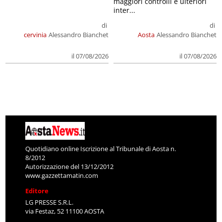
maggiori controlli e ulteriori
inter...
di
di
cervinia
Alessandro Bianchet
Aosta
Alessandro Bianchet
il 07/08/2026
il 07/08/2026
Quotidiano online Iscrizione al Tribunale di Aosta n.
8/2012
Autorizzazione del 13/12/2012
www.gazzettamatin.com
Editore
LG PRESSE S.R.L.
via Festaz, 52 11100 AOSTA