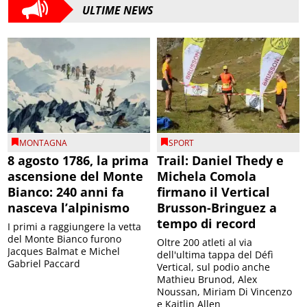
ULTIME NEWS
MONTAGNA
SPORT
8 agosto 1786, la prima
Trail: Daniel Thedy e
ascensione del Monte
Michela Comola
Bianco: 240 anni fa
firmano il Vertical
nasceva l’alpinismo
Brusson-Bringuez a
tempo di record
I primi a raggiungere la vetta
del Monte Bianco furono
Oltre 200 atleti al via
Jacques Balmat e Michel
dell'ultima tappa del Défì
Gabriel Paccard
Vertical, sul podio anche
Mathieu Brunod, Alex
Noussan, Miriam Di Vincenzo
e Kaitlin Allen