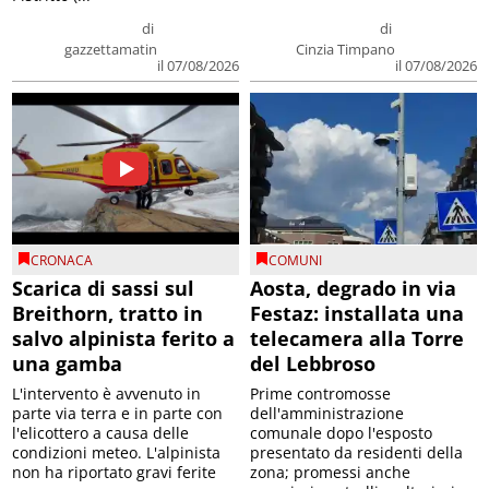
di
di
gazzettamatin
Cinzia Timpano
il 07/08/2026
il 07/08/2026
CRONACA
COMUNI
Scarica di sassi sul
Aosta, degrado in via
Breithorn, tratto in
Festaz: installata una
salvo alpinista ferito a
telecamera alla Torre
una gamba
del Lebbroso
L'intervento è avvenuto in
Prime contromosse
parte via terra e in parte con
dell'amministrazione
l'elicottero a causa delle
comunale dopo l'esposto
condizioni meteo. L'alpinista
presentato da residenti della
non ha riportato gravi ferite
zona; promessi anche