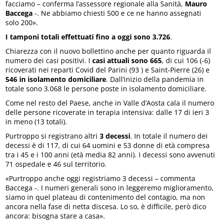
facciamo – conferma l’assessore regionale alla Sanità,
Mauro
Baccega
-. Ne abbiamo chiesti 500 e ce ne hanno assegnati
solo 200».
I tamponi totali effettuati fino a oggi sono 3.726
.
Chiarezza con il nuovo bollettino anche per quanto riguarda il
numero dei casi positivi. I
casi attuali sono 665
, di cui 106 (-6)
ricoverati nei reparti Covid del Parini (93 ) e Saint-Pierre (26) e
546 in isolamento domiciliare
. Dall’inizio della pandemia in
totale sono 3.068 le persone poste in isolamento domiciliare.
Come nel resto del Paese, anche in Valle d’Aosta cala il numero
delle persone ricoverate in terapia intensiva: dalle 17 di ieri 3
in meno (13 totali).
Purtroppo si registrano altri
3 decessi
. In totale il numero dei
decessi è di 117, di cui 64 uomini e 53 donne di età compresa
tra i 45 e i 100 anni (età media 82 anni). I decessi sono avvenuti
71 ospedale e 46 sul territorio.
«Purtroppo anche oggi registriamo 3 decessi – commenta
Baccega -. I numeri generali sono in leggeremo miglioramento,
siamo in quel plateau di contenimento del contagio, ma non
ancora nella fase di netta discesa. Lo so, è difficile, però dico
ancora: bisogna stare a casa».