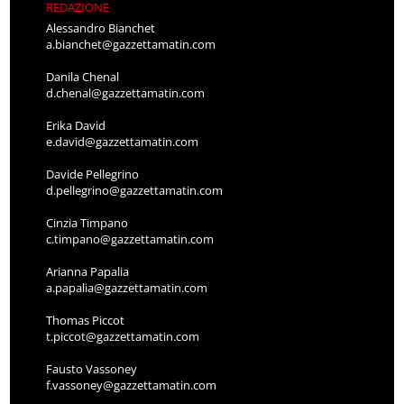
REDAZIONE
Alessandro Bianchet
a.bianchet@gazzettamatin.com
Danila Chenal
d.chenal@gazzettamatin.com
Erika David
e.david@gazzettamatin.com
Davide Pellegrino
d.pellegrino@gazzettamatin.com
Cinzia Timpano
c.timpano@gazzettamatin.com
Arianna Papalia
a.papalia@gazzettamatin.com
Thomas Piccot
t.piccot@gazzettamatin.com
Fausto Vassoney
f.vassoney@gazzettamatin.com