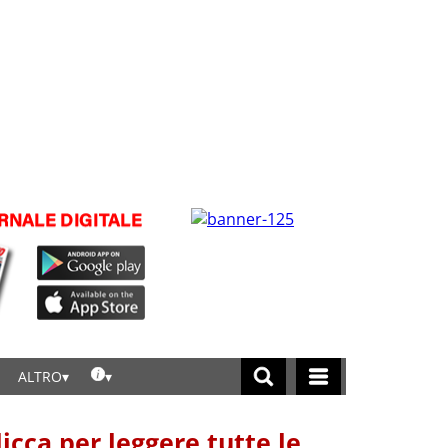
ALTRO
licca per leggere tutte le