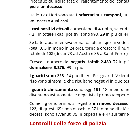
Prosegue quindi la fase di rallentamento del contag
più
e
un decesso
.
Dalle 17 di ieri sono stati
refertati 101 tamponi
, tu
per essere analizzati.
I
casi positivi attuali
aumentano di 4 unità, salendo
(-2). In totale i casi positivi sono 993, 29 in più di ier
Se la terapia intensiva ormai da alcuni giorni vede
(oggi 9, 3 in meno in 24 ore), torna a crescere il nu
totale di 108 (di cui 73 ad Aosta e 35 a Saint-Pierre).
Cresce il numero dei
negativi totali
:
2.480
, 72 in p
domiciliare
:
3.276
, 99 in più.
I guariti sono 228
, 24 più di ieri. Per guariti l’Azi
risolvono sintomi e che risultano negativi in due tes
I
guarirti clinicamente
sono oggi
151
, 18 in più di 
diventano asintomatici e negativi al primo tampone
Come il giorno prima, si registra
un nuovo decesso
122
, di questi 65 sono maschi e 57 femmine di età c
decessi sono avvenuti 75 in ospedale e 47 sul territ
Controlli delle forze di polizia