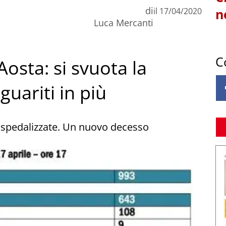
di
il
17/04/2020
n
Luca Mercanti
C
Aosta: si svuota la
guariti in più
spedalizzate. Un nuovo decesso