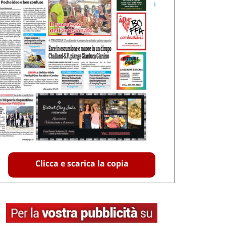
Clicca e scarica la copia