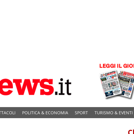
TTACOLI
POLITICA & ECONOMIA
SPORT
TURISMO & EVENTI
C