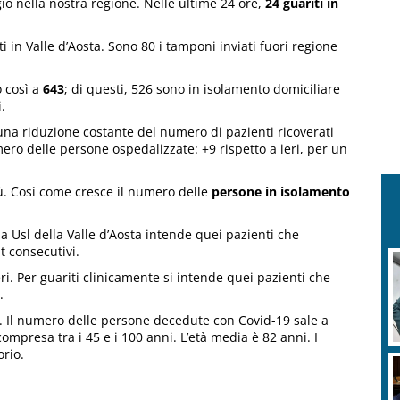
io nella nostra regione. Nelle ultime 24 ore,
24 guariti in
tti in Valle d’Aosta. Sono 80 i tamponi inviati fuori regione
 così a
643
; di questi, 526 sono in isolamento domiciliare
i.
 una riduzione costante del numero di pazienti ricoverati
mero delle persone ospedalizzate: +9 rispetto a ieri, per un
iù. Così come cresce il numero delle
persone in isolamento
enda Usl della Valle d’Aosta intende quei pazienti che
t consecutivi.
ieri. Per guariti clinicamente si intende quei pazienti che
.
. Il numero delle persone decedute con Covid-19 sale a
ompresa tra i 45 e i 100 anni. L’età media è 82 anni. I
orio.