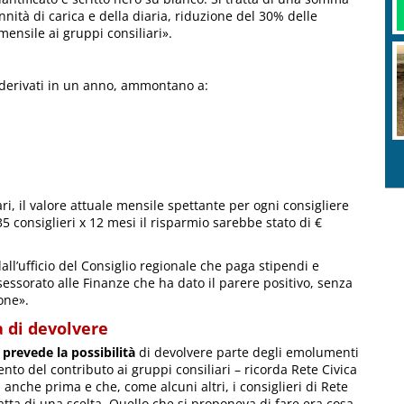
nità di carica e della diaria, riduzione del 30% delle
ensile ai gruppi consiliari».
 derivati in un anno, ammontano a:
ri, il valore attuale mensile spettante per ogni consigliere
consiglieri x 12 mesi il risparmio sarebbe stato di €
dall’ufficio del Consiglio regionale che paga stipendi e
sessorato alle Finanze che ha dato il parere positivo, senza
one».
à di devolvere
prevede la possibilità
di devolvere parte degli emolumenti
nto del contributo ai gruppi consiliari – ricorda Rete Civica
a anche prima e che, come alcuni altri, i consiglieri di Rete
 tratta di una scelta. Quello che si proponeva di fare era cosa