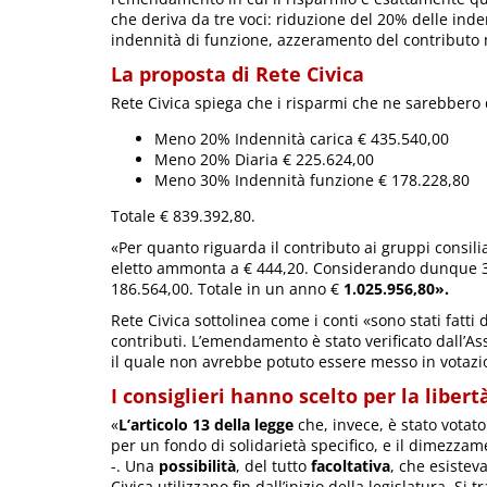
che deriva da tre voci: riduzione del 20% delle inden
indennità di funzione, azzeramento del contributo m
La proposta di Rete Civica
Rete Civica spiega che i risparmi che ne sarebbero
Meno 20% Indennità carica € 435.540,00
Meno 20% Diaria € 225.624,00
Meno 30% Indennità funzione € 178.228,80
Totale € 839.392,80.
«Per quanto riguarda il contributo ai gruppi consilia
eletto ammonta a € 444,20. Considerando dunque 35 
186.564,00. Totale in un anno €
1.025.956,80».
Rete Civica sottolinea come i conti «sono stati fatti 
contributi. L’emendamento è stato verificato dall’As
il quale non avrebbe potuto essere messo in votazi
I consiglieri hanno scelto per la libert
«
L’articolo 13 della legge
che, invece, è stato votato
per un fondo di solidarietà specifico, e il dimezzame
-. Una
possibilità
, del tutto
facoltativa
, che esistev
Civica utilizzano fin dall’inizio della legislatura. Si