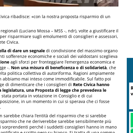
 Civica ribadisce: «con la nostra proposta risparmio di un
regionali (Luciano Mossa – M5S -, ndr), volte a giustificare il
per risparmiare sugli emolumenti di consiglieri e assessori,
te Civica.
ella di dare un segnale
di condivisione del massimo organo
enti sofferenze economiche e sociali dei valdostani sceglieva
zione
agli sforzi per fronteggiare l’emergenza economica e
gge -.
Non una misura di beneficenza o di solidarietà
, che
ta politica collettiva di autoriforma. Ragioni ampiamente
n abbiamo mai inteso come immodificabile. Sul fatto poi
inge di dimenticare che i consiglieri di
Rete Civica hanno
R
lla legislatura, una Proposta di legge che prevedeva le
v
stata portata in votazione in Consiglio e di cui
sizione, in un momento in cui si sperava che ci fosse
.
n sarebbe chiara l’entità del risparmio che si sarebbe
 risparmio che ne deriverebbe sarebbe sensibilmente più
ioni sorprendenti perché i suddetti consiglieri hanno in mano
ntificato e scritto nero su bianco. Si tratta di una somma