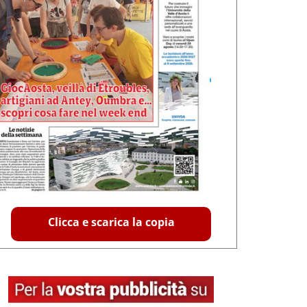
Clicca e scarica la copia