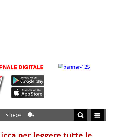
ALTRO
licca per leggere tutte le