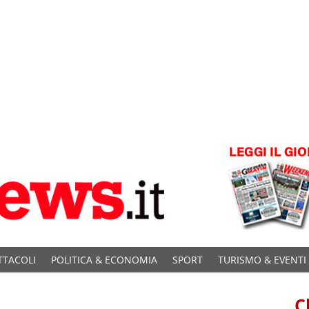
TTACOLI
POLITICA & ECONOMIA
SPORT
TURISMO & EVENTI
C