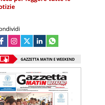
otizie
ondividi
GAZZETTA MATIN E WEEKEND