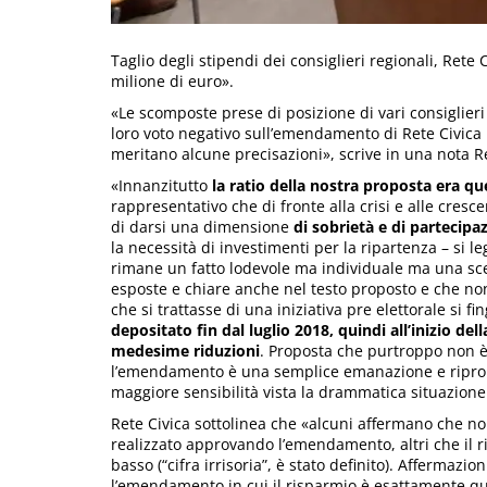
Taglio degli stipendi dei consiglieri regionali, Rete
milione di euro».
«Le scomposte prese di posizione di vari consiglieri 
loro voto negativo sull’emendamento di Rete Civica 
meritano alcune precisazioni», scrive in una nota Re
«Innanzitutto
la ratio della nostra proposta era qu
rappresentativo che di fronte alla crisi e alle cresc
di darsi una dimensione
di sobrietà e di partecipa
la necessità di investimenti per la ripartenza – si le
rimane un fatto lodevole ma individuale ma una scel
esposte e chiare anche nel testo proposto e che no
che si trattasse di una iniziativa pre elettorale si f
depositato fin dal luglio 2018, quindi all’inizio de
medesime riduzioni
. Proposta che purtroppo non è 
l’emendamento è una semplice emanazione e ripropo
maggiore sensibilità vista la drammatica situazione
Rete Civica sottolinea che «alcuni affermano che no
realizzato approvando l’emendamento, altri che il
basso (“cifra irrisoria”, è stato definito). Affermaz
l’emendamento in cui il risparmio è esattamente qua